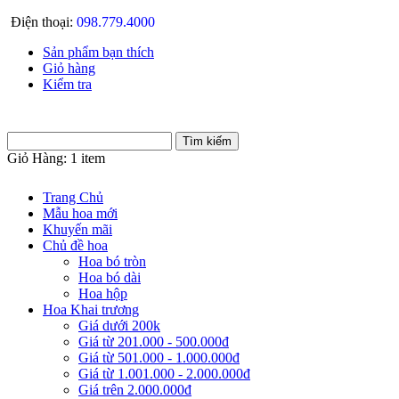
Điện thoại:
098.779.4000
Sản phẩm bạn thích
Giỏ hàng
Kiểm tra
Giỏ Hàng:
1 item
Trang Chủ
Mẫu hoa mới
Khuyến mãi
Chủ đề hoa
Hoa bó tròn
Hoa bó dài
Hoa hộp
Hoa Khai trương
Giá dưới 200k
Giá từ 201.000 - 500.000đ
Giá từ 501.000 - 1.000.000đ
Giá từ 1.001.000 - 2.000.000đ
Giá trên 2.000.000đ