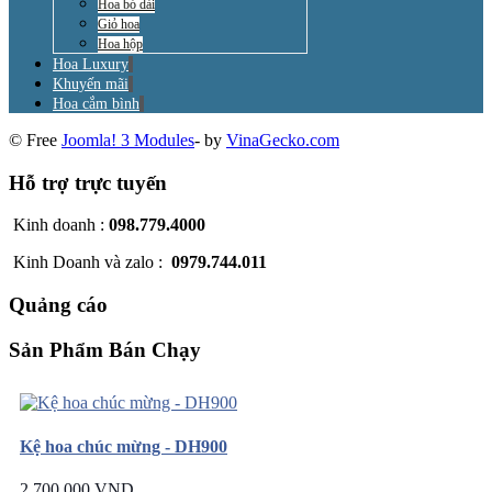
Hoa bó dài
Giỏ hoa
Hoa hộp
Hoa Luxury
Khuyến mãi
Hoa cắm bình
© Free
Joomla! 3 Modules
- by
VinaGecko.com
Hỗ trợ trực tuyến
Kinh doanh :
098.779.4000
Kinh Doanh và zalo :
0979.744.011
Quảng cáo
Sản Phẩm Bán Chạy
Kệ hoa chúc mừng - DH900
2.700.000 VND