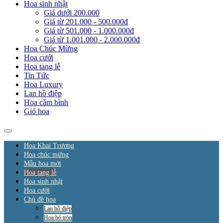
Hoa sinh nhật
Giá dưới 200.000
Giá từ 201.000 - 500.000đ
Giá từ 501.000 - 1.000.000đ
Giá từ 1.001.000 - 2.000.000đ
Hoa Chúc Mừng
Hoa cưới
Hoa tang lễ
Tin Tức
Hoa Luxury
Lan hồ điệp
Hoa cắm bình
Giỏ hoa
Hoa Khai Trương
Hoa chúc mừng
Mẫu hoa mới
Hoa tang lễ
Hoa sinh nhật
Hoa cưới
Chủ đề hoa
Lan hồ điệp
Hoa bó tròn