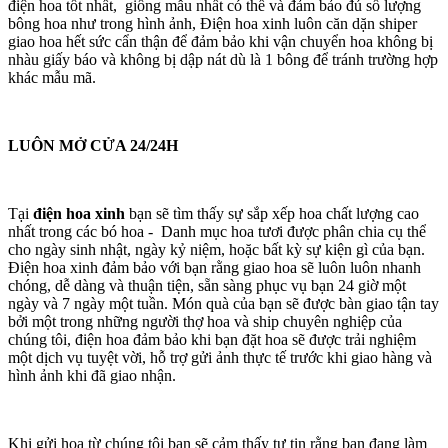
điện hoa tốt nhất, giống mẫu nhất có thể và đảm bảo đủ số lượng
bông hoa như trong hình ảnh, Điện hoa xinh luôn căn dặn shiper
giao hoa hết sức cẩn thận để đảm bảo khi vận chuyển hoa không bị
nhàu giấy báo và không bị dập nát dù là 1 bông để tránh trường hợp
khác mẫu mã.
LUÔN MỞ CỬA 24/24H
Tại
điện hoa xinh
bạn sẽ tìm thấy sự sắp xếp hoa chất lượng cao
nhất trong các bó hoa - Danh mục hoa tươi được phân chia cụ thể
cho ngày sinh nhật, ngày kỷ niệm, hoặc bất kỳ sự kiện gì của bạn.
Điện hoa xinh đảm bảo với bạn rằng giao hoa sẽ luôn luôn nhanh
chóng, dễ dàng và thuận tiện, sẵn sàng phục vụ bạn 24 giờ một
ngày và 7 ngày một tuần. Món quà của bạn sẽ được bàn giao tận tay
bởi một trong những người thợ hoa và ship chuyên nghiệp của
chúng tôi, điện hoa đảm bảo khi bạn đặt hoa sẽ được trải nghiệm
một dịch vụ tuyệt vời, hỗ trợ gửi ảnh thực tế trước khi giao hàng và
hình ảnh khi đã giao nhận.
Khi gửi hoa từ chúng tôi bạn sẽ cảm thấy tự tin rằng bạn đang làm