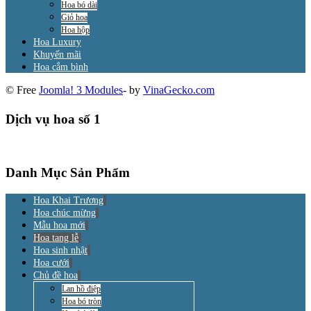
Hoa bó dài
Giỏ hoa
Hoa hộp
Hoa Luxury
Khuyến mãi
Hoa cắm bình
© Free
Joomla! 3 Modules
- by
VinaGecko.com
Dịch vụ hoa số 1
Danh Mục Sản Phẩm
Hoa Khai Trương
Hoa chúc mừng
Mẫu hoa mới
Hoa tang lễ
Hoa sinh nhật
Hoa cưới
Chủ đề hoa
Lan hồ điệp
Hoa bó tròn