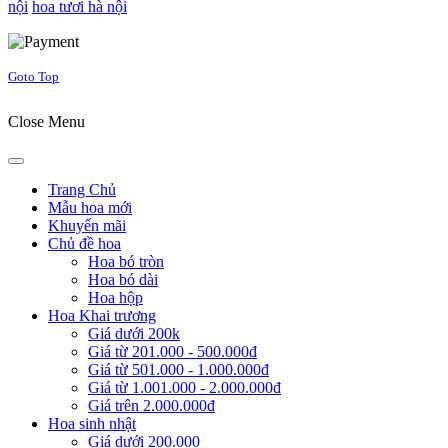
nội
hoa tươi hà nội
Joomla! 3 Templates
Goto Top
Close Menu
Trang Chủ
Mẫu hoa mới
Khuyến mãi
Chủ đề hoa
Hoa bó tròn
Hoa bó dài
Hoa hộp
Hoa Khai trương
Giá dưới 200k
Giá từ 201.000 - 500.000đ
Giá từ 501.000 - 1.000.000đ
Giá từ 1.001.000 - 2.000.000đ
Giá trên 2.000.000đ
Hoa sinh nhật
Giá dưới 200.000