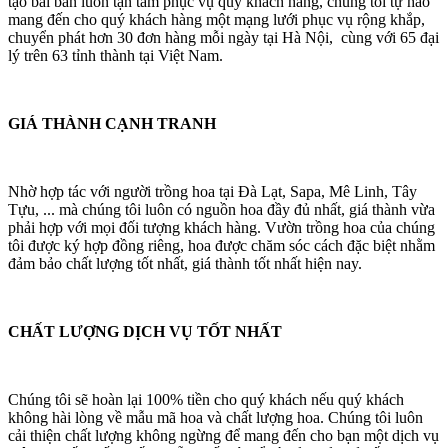
tạo bài bản luôn tận tâm phục vụ quý khách hàng, chúng tôi tự hào
mang đến cho quý khách hàng một mạng lưới phục vụ rộng khắp,
chuyển phát hơn 30 đơn hàng mỗi ngày tại Hà Nội, cùng với 65 đại
lý trên 63 tỉnh thành tại Việt Nam.
GIÁ THÀNH CẠNH TRANH
Nhờ hợp tác với người trồng hoa tại Đà Lạt, Sapa, Mê Linh, Tây
Tựu, ... mà chúng tôi luôn có nguồn hoa đầy đủ nhất, giá thành vừa
phải hợp với mọi đối tượng khách hàng. Vườn trồng hoa của chúng
tôi được ký hợp đồng riêng, hoa được chăm sóc cách đặc biệt nhằm
đảm bảo chất lượng tốt nhất, giá thành tốt nhất hiện nay.
CHẤT LƯỢNG DỊCH VỤ TỐT NHẤT
Chúng tôi sẽ hoàn lại 100% tiền cho quý khách nếu quý khách
không hài lòng về mẫu mã hoa và chất lượng hoa. Chúng tôi luôn
cải thiện chất lượng không ngừng để mang đến cho bạn một dịch vụ