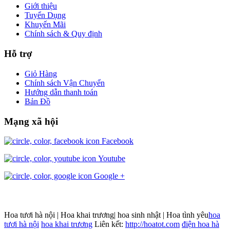
Giới thiệu
Tuyển Dụng
Khuyến Mãi
Chính sách & Quy định
Hỗ trợ
Giỏ Hàng
Chính sách Vận Chuyển
Hướng dẫn thanh toán
Bản Đồ
Mạng xã hội
Facebook
Youtube
Google +
Hoa tươi hà nội | Hoa khai trương| hoa sinh nhật | Hoa tình yêu
hoa
tươi hà nội
hoa khai trương
Liên kết:
http://hoatot.com
điện hoa hà