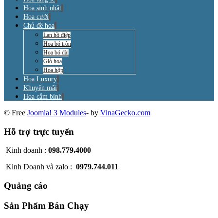
Hoa sinh nhật
Hoa cưới
Chủ đề hoa
Lan hồ điệp
Hoa bó tròn
Hoa bó dài
Giỏ hoa
Hoa hộp
Hoa Luxury
Khuyến mãi
Hoa cắm bình
© Free
Joomla! 3 Modules
- by
VinaGecko.com
Hỗ trợ trực tuyến
Kinh doanh :
098.779.4000
Kinh Doanh và zalo :
0979.744.011
Quảng cáo
Sản Phẩm Bán Chạy