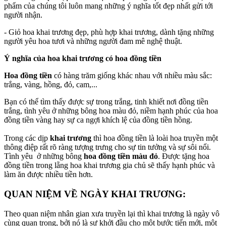
phẩm của chúng tôi luôn mang những ý nghĩa tốt đẹp nhất gửi tới
người nhận.
- Giỏ hoa khai trương đẹp, phù hợp khai trương, dành tặng những
người yêu hoa tươi và những người đam mê nghệ thuật.
Ý nghĩa của hoa khai trương có hoa đồng tiền
Hoa đồng tiền
có hàng trăm giống khác nhau với nhiều màu sắc:
trắng, vàng, hồng, đỏ, cam,...
Bạn có thể tìm thấy được sự trong trắng, tinh khiết nơi đồng tiền
trắng, tình yêu ở những bông hoa màu đỏ, niềm hạnh phúc của hoa
đồng tiền vàng hay sự ca ngợi khích lệ của đồng tiền hồng.
Trong các dịp
khai trương
thì hoa đồng tiền là loài hoa truyền một
thông điệp rất rõ ràng tượng trưng cho sự tin tưởng và sự sôi nổi.
Tình yêu ở những bông
hoa đồng tiền màu đỏ
. Được tặng hoa
đồng tiền trong lẵng hoa khai trương gia chủ sẽ thấy hạnh phúc và
làm ăn được nhiều tiền hơn.
QUAN NIỆM VỀ NGÀY KHAI TRƯƠNG:
Theo quan niệm nhân gian xưa truyền lại thì khai trương là ngày vô
cùng quan trọng, bởi nó là sự khởi đầu cho một bước tiến mới, một