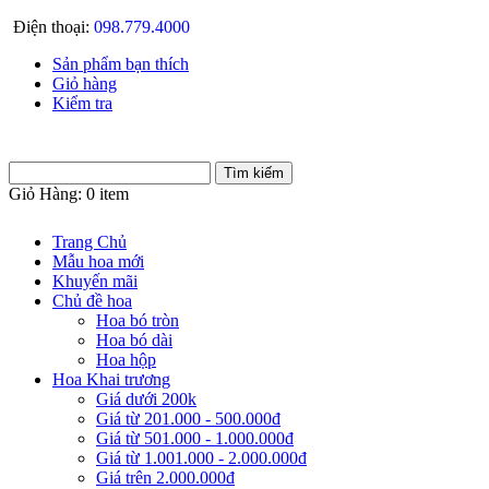
Điện thoại:
098.779.4000
Sản phẩm bạn thích
Giỏ hàng
Kiểm tra
Giỏ Hàng:
0 item
Trang Chủ
Mẫu hoa mới
Khuyến mãi
Chủ đề hoa
Hoa bó tròn
Hoa bó dài
Hoa hộp
Hoa Khai trương
Giá dưới 200k
Giá từ 201.000 - 500.000đ
Giá từ 501.000 - 1.000.000đ
Giá từ 1.001.000 - 2.000.000đ
Giá trên 2.000.000đ