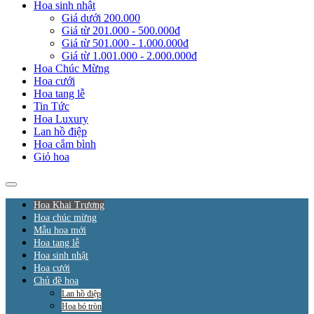
Hoa sinh nhật
Giá dưới 200.000
Giá từ 201.000 - 500.000đ
Giá từ 501.000 - 1.000.000đ
Giá từ 1.001.000 - 2.000.000đ
Hoa Chúc Mừng
Hoa cưới
Hoa tang lễ
Tin Tức
Hoa Luxury
Lan hồ điệp
Hoa cắm bình
Giỏ hoa
Hoa Khai Trương
Hoa chúc mừng
Mẫu hoa mới
Hoa tang lễ
Hoa sinh nhật
Hoa cưới
Chủ đề hoa
Lan hồ điệp
Hoa bó tròn