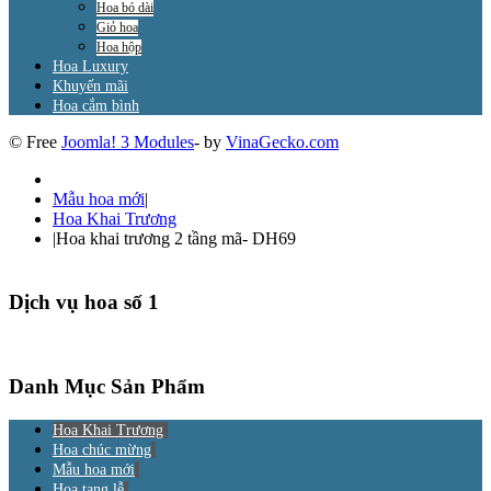
Hoa bó dài
Giỏ hoa
Hoa hộp
Hoa Luxury
Khuyến mãi
Hoa cắm bình
© Free
Joomla! 3 Modules
- by
VinaGecko.com
Mẫu hoa mới
|
Hoa Khai Trương
|
Hoa khai trương 2 tầng mã- DH69
Dịch vụ hoa số 1
Danh Mục Sản Phẩm
Hoa Khai Trương
Hoa chúc mừng
Mẫu hoa mới
Hoa tang lễ