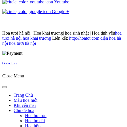
Youtube
Google +
Hoa tươi hà nội | Hoa khai trương| hoa sinh nhật | Hoa tình yêu
hoa
tươi hà nội
hoa khai trương
Liên kết:
http://hoatot.com
điện hoa hà
nội
hoa tươi hà nội
Joomla! 3 Templates
Goto Top
Close Menu
Trang Chủ
Mẫu hoa mới
Khuyến mãi
Chủ đề hoa
Hoa bó tròn
Hoa bó dài
Hoa hộp