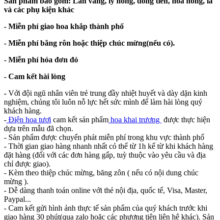
Sản phẩm bao gồm: Lan vàng, ly hồng, đồng tiền, hoa hồng, lá
và các phụ kiện khác
- Miễn phí giao hoa khắp thành phố
- Miễn phí băng rôn hoặc thiệp chúc mừng(nếu có).
- Miễn phí hóa đơn đỏ
- Cam kết hài lòng
-
Với đội ngũ nhân viên trẻ trung đầy nhiệt huyết và dày dặn kinh
nghiệm, chúng tôi luôn nỗ lực hết sức mình để làm hài lòng quý
khách hàng.
-
Điện hoa tươi
cam kết sản phẩm
hoa khai trương
được thực hiện
dựa trên mẫu đã chọn.
- Sản phẩm được chuyển phát miễn phí trong khu vực thành phố
- Thời gian giao hàng nhanh nhất có thể từ 1h kể từ khi khách hàng
đặt hàng (đối với các đơn hàng gấp, tuỳ thuộc vào yêu cầu và địa
chỉ được giao).
- Kèm theo thiệp chúc mừng, băng zôn ( nếu có nội dung chúc
mừng ).
- Dễ dàng thanh toán online với thẻ nội địa, quốc tế, Visa, Master,
Paypal...
- Cam kết gửi hình ảnh thực tế sản phẩm của quý khách trước khi
giao hàng 30 phút(qua zalo hoặc các phương tiện liên hệ khác). Sản