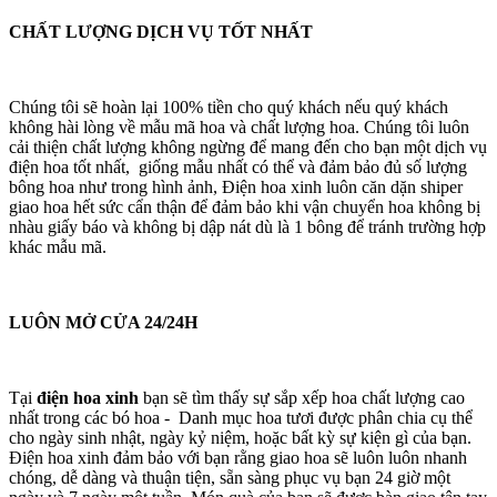
CHẤT LƯỢNG DỊCH VỤ TỐT NHẤT
Chúng tôi sẽ hoàn lại 100% tiền cho quý khách nếu quý khách
không hài lòng về mẫu mã hoa và chất lượng hoa. Chúng tôi luôn
cải thiện chất lượng không ngừng để mang đến cho bạn một dịch vụ
điện hoa tốt nhất, giống mẫu nhất có thể và đảm bảo đủ số lượng
bông hoa như trong hình ảnh, Điện hoa xinh luôn căn dặn shiper
giao hoa hết sức cẩn thận để đảm bảo khi vận chuyển hoa không bị
nhàu giấy báo và không bị dập nát dù là 1 bông để tránh trường hợp
khác mẫu mã.
LUÔN MỞ CỬA 24/24H
Tại
điện hoa xinh
bạn sẽ tìm thấy sự sắp xếp hoa chất lượng cao
nhất trong các bó hoa - Danh mục hoa tươi được phân chia cụ thể
cho ngày sinh nhật, ngày kỷ niệm, hoặc bất kỳ sự kiện gì của bạn.
Điện hoa xinh đảm bảo với bạn rằng giao hoa sẽ luôn luôn nhanh
chóng, dễ dàng và thuận tiện, sẵn sàng phục vụ bạn 24 giờ một