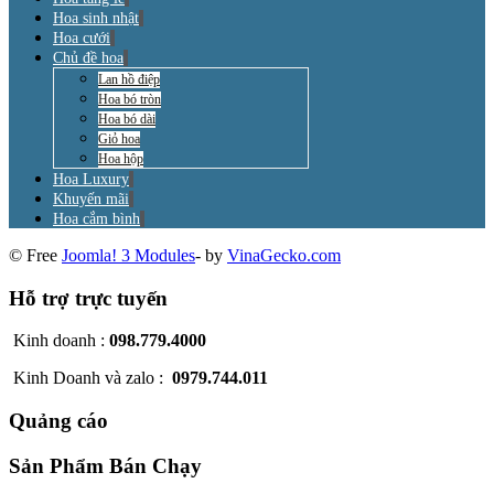
Hoa sinh nhật
Hoa cưới
Chủ đề hoa
Lan hồ điệp
Hoa bó tròn
Hoa bó dài
Giỏ hoa
Hoa hộp
Hoa Luxury
Khuyến mãi
Hoa cắm bình
© Free
Joomla! 3 Modules
- by
VinaGecko.com
Hỗ trợ trực tuyến
Kinh doanh :
098.779.4000
Kinh Doanh và zalo :
0979.744.011
Quảng cáo
Sản Phẩm Bán Chạy