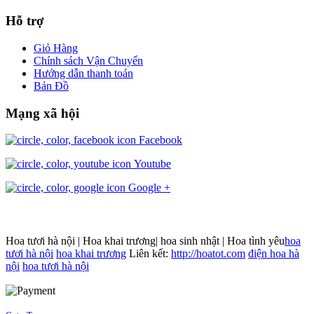
Hỗ trợ
Giỏ Hàng
Chính sách Vận Chuyển
Hướng dẫn thanh toán
Bản Đồ
Mạng xã hội
Facebook
Youtube
Google +
Hoa tươi hà nội | Hoa khai trương| hoa sinh nhật | Hoa tình yêu
hoa
tươi hà nội
hoa khai trương
Liên kết:
http://hoatot.com
điện hoa hà
nội
hoa tươi hà nội
Joomla! 3 Templates