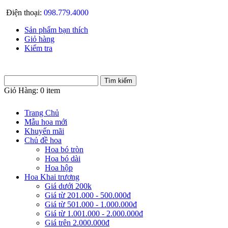
Điện thoại:
098.779.4000
Sản phẩm bạn thích
Giỏ hàng
Kiểm tra
Giỏ Hàng:
0 item
Trang Chủ
Mẫu hoa mới
Khuyến mãi
Chủ đề hoa
Hoa bó tròn
Hoa bó dài
Hoa hộp
Hoa Khai trương
Giá dưới 200k
Giá từ 201.000 - 500.000đ
Giá từ 501.000 - 1.000.000đ
Giá từ 1.001.000 - 2.000.000đ
Giá trên 2.000.000đ