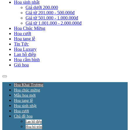
Hoa sinh nhật
Giá dưới 200.000
Giá từ 201.000 - 500.000đ
Giá từ 501.000 - 1.000.000đ
Giá từ 1.001.000 - 2.000.000đ
Hoa Chúc Mừng
Hoa cưới
Hoa tang lễ
Tin Tức
Hoa Luxury
Lan hồ điệp
Hoa cắm bình
Giỏ hoa
Hoa Khai Trương
Hoa chúc mừng
Mẫu hoa mới
Hoa tang lễ
Hoa sinh nhật
Hoa cưới
Chủ đề hoa
Lan hồ điệp
Hoa bó tròn