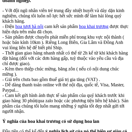
doanh nghiệp.
-
Với đội ngũ nhân viên trẻ trung đầy nhiệt huyết và dày dặn kinh
nghiệm, chúng tôi luôn nỗ lực hết sức mình để làm hài lòng quý
khách hàng.
- Điện
hoa tươi hà nội
cam kết sản phẩm
hoa khai trương
được thực
hiện dựa trên mẫu đã chọn.
- Sản phẩm được chuyển phát miễn phí trong khu vực nội thành (
hoặc bán kính 10km ). Riêng Long Biên, Gia Lâm và Đông Anh
vui lòng liên hệ để biết phí Ship.
- Thời gian giao hàng nhanh nhất có thể từ 2h kể từ khi khách hàng
đặt hàng (đối với các đơn hàng gấp, tuỳ thuộc vào yêu cầu và địa
chỉ được giao).
- Kèm theo thiệp chúc mừng, băng zôn ( nếu có nội dung chúc
mừng ).
- Giá trên chưa bao gồm thuế giá trị gia tăng (VAT) .
- Dễ dàng thanh toán online với thẻ nội địa, quốc tế, Visa, Master,
Paypal...
- Cam kết gửi hình ảnh thực tế sản phẩm của quý khách trước khi
giao hàng 30 phút(qua zalo hoặc các phương tiện liên hệ khác). Sản
phẩm của chúng tôi luôn mang những ý nghĩa tốt đẹp nhất gửi tới
người nhận.
Ý nghĩa của hoa khai trương có sử dụng hoa lan
Đầu tiên có thể kể đến
ý nghĩa lịch sử của nó thể hiện sự giàu có,