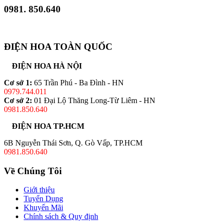
0981. 850.640
ĐIỆN HOA TOÀN QUỐC
ĐIỆN HOA HÀ NỘI
Cơ sở 1:
65 Trần Phú - Ba Đình - HN
0979.744.011
Cơ sở 2:
01 Đại Lộ Thăng Long-Từ Liêm - HN
0981.850.640
ĐIỆN HOA TP.HCM
6B Nguyễn Thái Sơn, Q. Gò Vấp, TP.HCM
0981.850.640
Về Chúng Tôi
Giới thiệu
Tuyển Dụng
Khuyến Mãi
Chính sách & Quy định