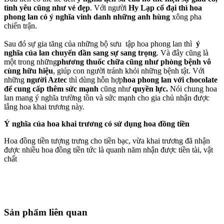
tình yêu cũng như vẻ đẹp
. Với người
Hy Lạp cổ đại thì hoa
phong lan có ý nghĩa vinh danh những anh hùng
xông pha
chiến trận.
Sau đó sự gia tăng của những bộ sưu tập hoa phong lan thì
ý
nghĩa của lan chuyển dần sang sự sang trọng
. Và đây cũng là
một trong những
phương thuốc chữa cũng như phòng bệnh vô
cùng hữu hiệu
, giúp con người tránh khỏi những bệnh tật. Với
những
người Aztec
thì dùng hỗn hợp
hoa phong lan với chocolate
để cung cấp thêm sức mạnh
cũng như
quyền lực.
Nói chung hoa
lan mang ý nghĩa trường tồn và sức mạnh cho gia chủ nhận được
lẵng hoa khai trương này.
Ý nghĩa của hoa khai trương có sử dụng hoa đồng tiền
Hoa đồng tiền tượng trưng cho tiền bạc, vừa khai trương đã nhận
được nhiều hoa đồng tiền tức là quanh năm nhận được tiền tài, vật
chất
Sản phẩm liên quan