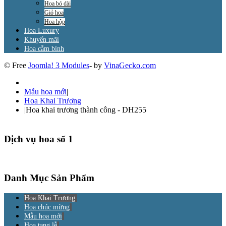
Hoa bó dài
Giỏ hoa
Hoa hộp
Hoa Luxury
Khuyến mãi
Hoa cắm bình
© Free
Joomla! 3 Modules
- by
VinaGecko.com
Mẫu hoa mới
|
Hoa Khai Trương
|
Hoa khai trương thành công - DH255
Dịch vụ hoa số 1
Danh Mục Sản Phẩm
Hoa Khai Trương
Hoa chúc mừng
Mẫu hoa mới
Hoa tang lễ