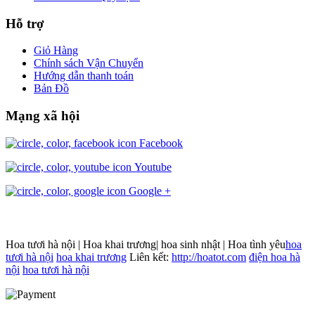
Hỗ trợ
Giỏ Hàng
Chính sách Vận Chuyển
Hướng dẫn thanh toán
Bản Đồ
Mạng xã hội
Facebook
Youtube
Google +
Hoa tươi hà nội | Hoa khai trương| hoa sinh nhật | Hoa tình yêu
hoa
tươi hà nội
hoa khai trương
Liên kết:
http://hoatot.com
điện hoa hà
nội
hoa tươi hà nội
Joomla! 3 Templates