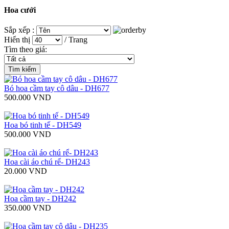
Hoa cưới
Sắp xếp :
Hiển thị
/ Trang
Tìm theo giá:
Bó hoa cầm tay cô dâu - DH677
500.000 VND
Hoa bó tinh tế - DH549
500.000 VND
Hoa cài áo chú rể- DH243
20.000 VND
Hoa cầm tay - DH242
350.000 VND