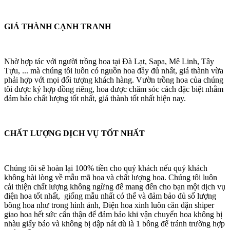
GIÁ THÀNH CẠNH TRANH
Nhờ hợp tác với người trồng hoa tại Đà Lạt, Sapa, Mê Linh, Tây
Tựu, ... mà chúng tôi luôn có nguồn hoa đầy đủ nhất, giá thành vừa
phải hợp với mọi đối tượng khách hàng. Vườn trồng hoa của chúng
tôi được ký hợp đồng riêng, hoa được chăm sóc cách đặc biệt nhằm
đảm bảo chất lượng tốt nhất, giá thành tốt nhất hiện nay.
CHẤT LƯỢNG DỊCH VỤ TỐT NHẤT
Chúng tôi sẽ hoàn lại 100% tiền cho quý khách nếu quý khách
không hài lòng về mẫu mã hoa và chất lượng hoa. Chúng tôi luôn
cải thiện chất lượng không ngừng để mang đến cho bạn một dịch vụ
điện hoa tốt nhất, giống mẫu nhất có thể và đảm bảo đủ số lượng
bông hoa như trong hình ảnh, Điện hoa xinh luôn căn dặn shiper
giao hoa hết sức cẩn thận để đảm bảo khi vận chuyển hoa không bị
nhàu giấy báo và không bị dập nát dù là 1 bông để tránh trường hợp