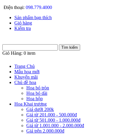
Điện thoại:
098.779.4000
Sản phẩm bạn thích
Giỏ hàng
Kiểm tra
Giỏ Hàng:
0 item
Trang Chủ
Mẫu hoa mới
Khuyến mãi
Chủ đề hoa
Hoa bó tròn
Hoa bó dài
Hoa hộp
Hoa Khai trương
Giá dưới 200k
Giá từ 201.000 - 500.000đ
Giá từ 501.000 - 1.000.000đ
Giá từ 1.001.000 - 2.000.000đ
Giá trên 2.000.000đ