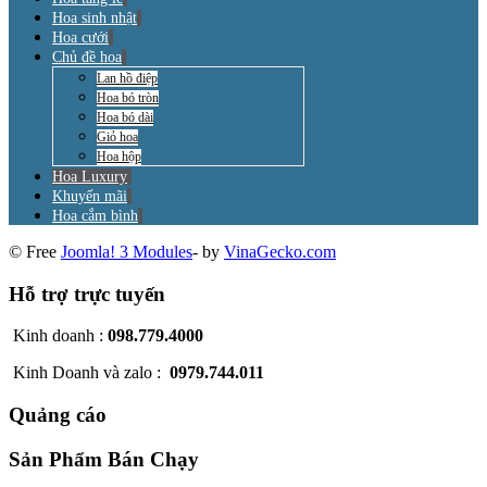
Hoa sinh nhật
Hoa cưới
Chủ đề hoa
Lan hồ điệp
Hoa bó tròn
Hoa bó dài
Giỏ hoa
Hoa hộp
Hoa Luxury
Khuyến mãi
Hoa cắm bình
© Free
Joomla! 3 Modules
- by
VinaGecko.com
Hỗ trợ trực tuyến
Kinh doanh :
098.779.4000
Kinh Doanh và zalo :
0979.744.011
Quảng cáo
Sản Phẩm Bán Chạy