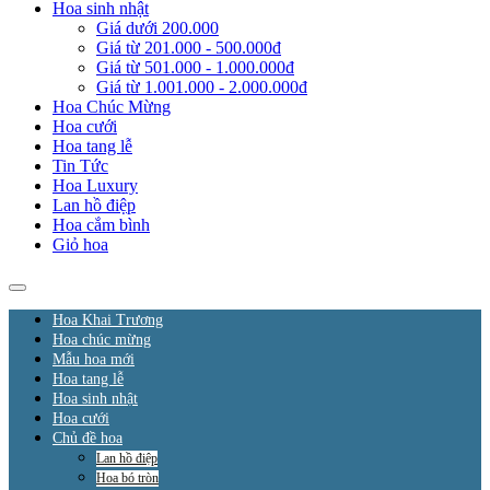
Hoa sinh nhật
Giá dưới 200.000
Giá từ 201.000 - 500.000đ
Giá từ 501.000 - 1.000.000đ
Giá từ 1.001.000 - 2.000.000đ
Hoa Chúc Mừng
Hoa cưới
Hoa tang lễ
Tin Tức
Hoa Luxury
Lan hồ điệp
Hoa cắm bình
Giỏ hoa
Hoa Khai Trương
Hoa chúc mừng
Mẫu hoa mới
Hoa tang lễ
Hoa sinh nhật
Hoa cưới
Chủ đề hoa
Lan hồ điệp
Hoa bó tròn