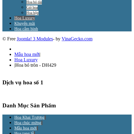
Hoa bó dài
Giỏ hoa
Hoa hộp
Hoa Luxury
Khuyến mãi
Hoa cắm bình
© Free
Joomla! 3 Modules
- by
VinaGecko.com
Mẫu hoa mới
|
Hoa Luxury
|
Hoa bó tròn - DH429
Dịch vụ hoa số 1
Danh Mục Sản Phẩm
Hoa Khai Trương
Hoa chúc mừng
Mẫu hoa mới
Hoa tang lễ