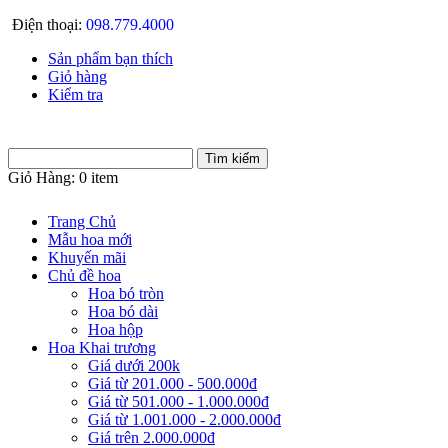
Điện thoại:
098.779.4000
Sản phẩm bạn thích
Giỏ hàng
Kiểm tra
Giỏ Hàng:
0 item
Trang Chủ
Mẫu hoa mới
Khuyến mãi
Chủ đề hoa
Hoa bó tròn
Hoa bó dài
Hoa hộp
Hoa Khai trương
Giá dưới 200k
Giá từ 201.000 - 500.000đ
Giá từ 501.000 - 1.000.000đ
Giá từ 1.001.000 - 2.000.000đ
Giá trên 2.000.000đ