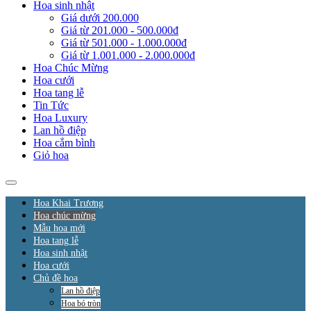
Hoa sinh nhật
Giá dưới 200.000
Giá từ 201.000 - 500.000đ
Giá từ 501.000 - 1.000.000đ
Giá từ 1.001.000 - 2.000.000đ
Hoa Chúc Mừng
Hoa cưới
Hoa tang lễ
Tin Tức
Hoa Luxury
Lan hồ điệp
Hoa cắm bình
Giỏ hoa
Hoa Khai Trương
Hoa chúc mừng
Mẫu hoa mới
Hoa tang lễ
Hoa sinh nhật
Hoa cưới
Chủ đề hoa
Lan hồ điệp
Hoa bó tròn