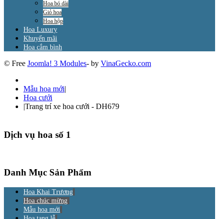
Hoa bó dài
Giỏ hoa
Hoa hộp
Hoa Luxury
Khuyến mãi
Hoa cắm bình
© Free
Joomla! 3 Modules
- by
VinaGecko.com
Mẫu hoa mới
|
Hoa cưới
|
Trang trí xe hoa cưới - DH679
Dịch vụ hoa số 1
Danh Mục Sản Phẩm
Hoa Khai Trương
Hoa chúc mừng
Mẫu hoa mới
Hoa tang lễ