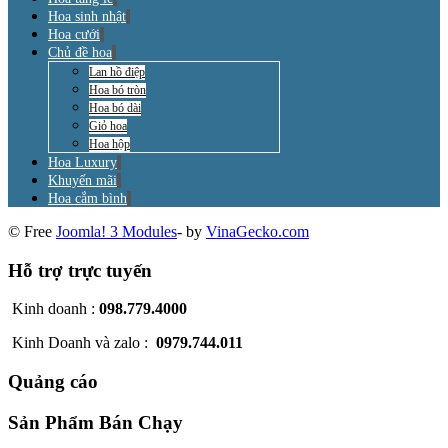
Hoa sinh nhật
Hoa cưới
Chủ đề hoa
Lan hồ điệp
Hoa bó tròn
Hoa bó dài
Giỏ hoa
Hoa hộp
Hoa Luxury
Khuyến mãi
Hoa cắm bình
© Free
Joomla! 3 Modules
- by
VinaGecko.com
Hỗ trợ trực tuyến
Kinh doanh :
098.779.4000
Kinh Doanh và zalo :
0979.744.011
Quảng cáo
Sản Phẩm Bán Chạy