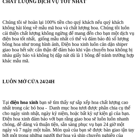
CHẤT LƯỢNG DỊCH VỤ TỐT NHẤT
Chúng tôi sẽ hoàn lại 100% tiền cho quý khách nếu quý khách
không hài lòng về mẫu mã hoa và chất lượng hoa. Chúng tôi luôn
cải thiện chất lượng không ngừng để mang đến cho bạn một dịch vụ
điện hoa tốt nhất, giống mẫu nhất có thể và đảm bảo đủ số lượng
bông hoa như trong hình ảnh, Điện hoa xinh luôn căn dặn shiper
giao hoa hết sức cẩn thận để đảm bảo khi vận chuyển hoa không bị
nhàu giấy báo và không bị dập nát dù là 1 bông để tránh trường hợp
khác mẫu mã.
LUÔN MỞ CỬA 24/24H
Tại
điện hoa xinh
bạn sẽ tìm thấy sự sắp xếp hoa chất lượng cao
nhất trong các bó hoa - Danh mục hoa tươi được phân chia cụ thể
cho ngày sinh nhật, ngày kỷ niệm, hoặc bất kỳ sự kiện gì của bạn.
Điện hoa xinh đảm bảo với bạn rằng giao hoa sẽ luôn luôn nhanh
chóng, dễ dàng và thuận tiện, sẵn sàng phục vụ bạn 24 giờ một
ngày và 7 ngày một tuần. Món quà của bạn sẽ được bàn giao tận tay
bởi một trong những người thợ hoa và ship chuyên nghiệp của