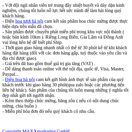
-
Với đội ngũ nhân viên trẻ trung đầy nhiệt huyết và dày dặn kinh
nghiệm, chúng tôi luôn nỗ lực hết sức mình để làm hài lòng quý
khách hàng.
- Điện
hoa tươi hà nội
cam kết sản phẩm hoa chúc mừng được thực
hiện dựa trên mẫu đã chọn.
- Sản phẩm được chuyển phát miễn phí trong khu vực nội thành (
hoặc bán kính 10km ). Riêng Long Biên, Gia Lâm và Đông Anh
vui lòng liên hệ để biết phí Ship.
- Thời gian giao hàng nhanh nhất có thể từ 30 phút kể từ khi khách
hàng đặt hàng (đối với các đơn hàng gấp, tuỳ thuộc vào yêu cầu và
địa chỉ được giao).
- Giá trên đã bao gồm thuế giá trị gia tăng (VAT) .
- Dễ dàng thanh toán online với thẻ nội địa, quốc tế, Visa, Master,
Paypal...
-
Điện hoa hà nội
cam kết gửi hình ảnh thực tế sản phẩm của quý
khách trước khi giao hàng 30 phút(qua zalo hoặc các phương tiện
liên hệ khác). Sản phẩm của chúng tôi luôn mang những ý nghĩa tốt
đẹp nhất gửi tới người nhận.
- Kèm theo thiệp chúc mừng, băng zôn ( nếu có nội dung chúc
mừng, chia buồn )
- Miễn phí hóa đơn đỏ nếu quý khách có nhu cầu.
Copyright MAXXmarketing GmbH