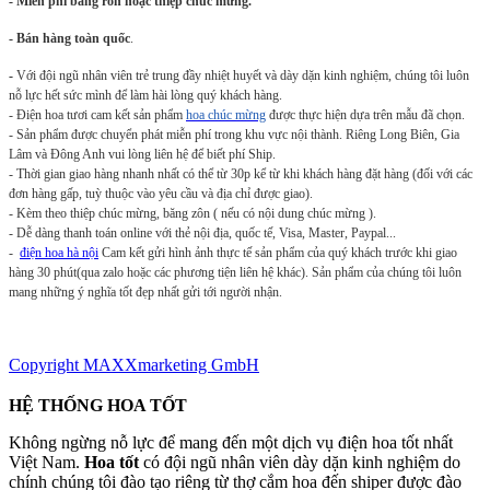
- Miễn phí băng rôn hoặc thiệp chúc mừng.
- Bán hàng toàn quốc
.
-
Với đội ngũ nhân viên trẻ trung đầy nhiệt huyết và dày dặn kinh nghiệm, chúng tôi luôn
nỗ lực hết sức mình để làm hài lòng quý khách hàng.
- Điện hoa tươi cam kết sản phẩm
hoa chúc mừng
được thực hiện dựa trên mẫu đã chọn.
- Sản phẩm được chuyển phát miễn phí trong khu vực nội thành. Riêng Long Biên, Gia
Lâm và Đông Anh vui lòng liên hệ để biết phí Ship.
- Thời gian giao hàng nhanh nhất có thể từ 30p kể từ khi khách hàng đặt hàng (đối với các
đơn hàng gấp, tuỳ thuộc vào yêu cầu và địa chỉ được giao).
- Kèm theo thiệp chúc mừng, băng zôn ( nếu có nội dung chúc mừng ).
- Dễ dàng thanh toán online với thẻ nội địa, quốc tế, Visa, Master, Paypal...
-
điện hoa hà nội
Cam kết gửi hình ảnh thực tế sản phẩm của quý khách trước khi giao
hàng 30 phút(qua zalo hoặc các phương tiện liên hệ khác). Sản phẩm của chúng tôi luôn
mang những ý nghĩa tốt đẹp nhất gửi tới người nhận.
Copyright MAXXmarketing GmbH
HỆ THỐNG HOA TỐT
Không ngừng nỗ lực để mang đến một dịch vụ điện hoa tốt nhất
Việt Nam.
Hoa tốt
có đội ngũ nhân viên dày dặn kinh nghiệm do
chính chúng tôi đào tạo riêng từ thợ cắm hoa đến shiper được đào