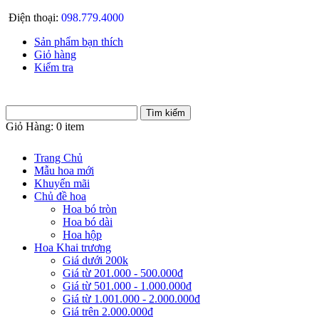
Điện thoại:
098.779.4000
Sản phẩm bạn thích
Giỏ hàng
Kiểm tra
Giỏ Hàng:
0 item
Trang Chủ
Mẫu hoa mới
Khuyến mãi
Chủ đề hoa
Hoa bó tròn
Hoa bó dài
Hoa hộp
Hoa Khai trương
Giá dưới 200k
Giá từ 201.000 - 500.000đ
Giá từ 501.000 - 1.000.000đ
Giá từ 1.001.000 - 2.000.000đ
Giá trên 2.000.000đ