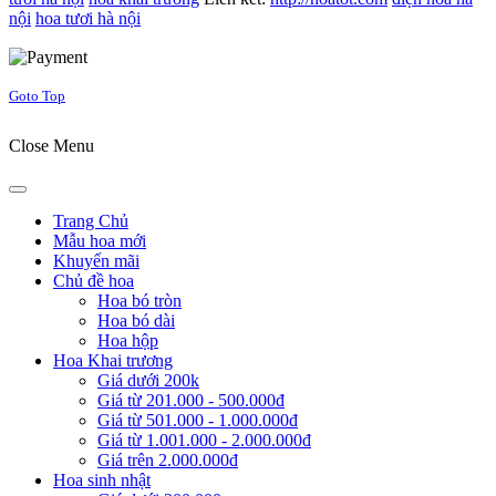
nội
hoa tươi hà nội
Joomla! 3 Templates
Goto Top
Close Menu
Trang Chủ
Mẫu hoa mới
Khuyến mãi
Chủ đề hoa
Hoa bó tròn
Hoa bó dài
Hoa hộp
Hoa Khai trương
Giá dưới 200k
Giá từ 201.000 - 500.000đ
Giá từ 501.000 - 1.000.000đ
Giá từ 1.001.000 - 2.000.000đ
Giá trên 2.000.000đ
Hoa sinh nhật