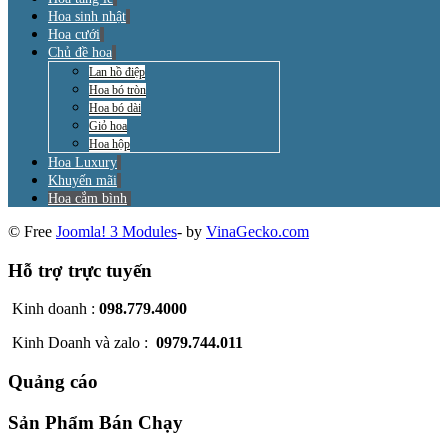
Hoa sinh nhật
Hoa cưới
Chủ đề hoa
Lan hồ điệp
Hoa bó tròn
Hoa bó dài
Giỏ hoa
Hoa hộp
Hoa Luxury
Khuyến mãi
Hoa cắm bình
© Free
Joomla! 3 Modules
- by
VinaGecko.com
Hỗ trợ trực tuyến
Kinh doanh :
098.779.4000
Kinh Doanh và zalo :
0979.744.011
Quảng cáo
Sản Phẩm Bán Chạy