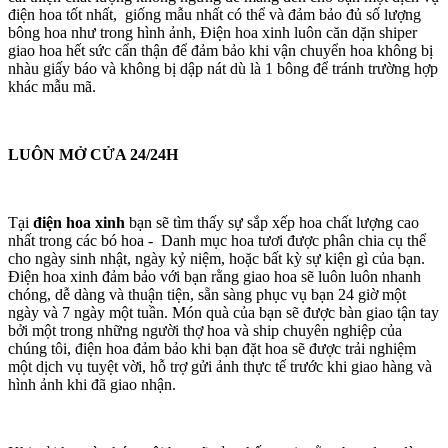
điện hoa tốt nhất, giống mẫu nhất có thể và đảm bảo đủ số lượng
bông hoa như trong hình ảnh, Điện hoa xinh luôn căn dặn shiper
giao hoa hết sức cẩn thận để đảm bảo khi vận chuyển hoa không bị
nhàu giấy báo và không bị dập nát dù là 1 bông để tránh trường hợp
khác mẫu mã.
LUÔN MỞ CỬA 24/24H
Tại
điện hoa xinh
bạn sẽ tìm thấy sự sắp xếp hoa chất lượng cao
nhất trong các bó hoa - Danh mục hoa tươi được phân chia cụ thể
cho ngày sinh nhật, ngày kỷ niệm, hoặc bất kỳ sự kiện gì của bạn.
Điện hoa xinh đảm bảo với bạn rằng giao hoa sẽ luôn luôn nhanh
chóng, dễ dàng và thuận tiện, sẵn sàng phục vụ bạn 24 giờ một
ngày và 7 ngày một tuần. Món quà của bạn sẽ được bàn giao tận tay
bởi một trong những người thợ hoa và ship chuyên nghiệp của
chúng tôi, điện hoa đảm bảo khi bạn đặt hoa sẽ được trải nghiệm
một dịch vụ tuyệt vời, hỗ trợ gửi ảnh thực tế trước khi giao hàng và
hình ảnh khi đã giao nhận.