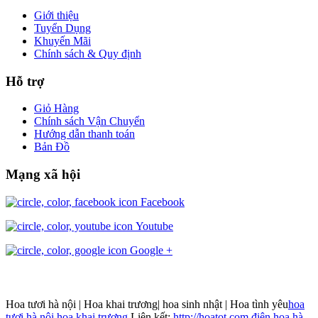
Giới thiệu
Tuyển Dụng
Khuyến Mãi
Chính sách & Quy định
Hỗ trợ
Giỏ Hàng
Chính sách Vận Chuyển
Hướng dẫn thanh toán
Bản Đồ
Mạng xã hội
Facebook
Youtube
Google +
Hoa tươi hà nội | Hoa khai trương| hoa sinh nhật | Hoa tình yêu
hoa
tươi hà nội
hoa khai trương
Liên kết:
http://hoatot.com
điện hoa hà