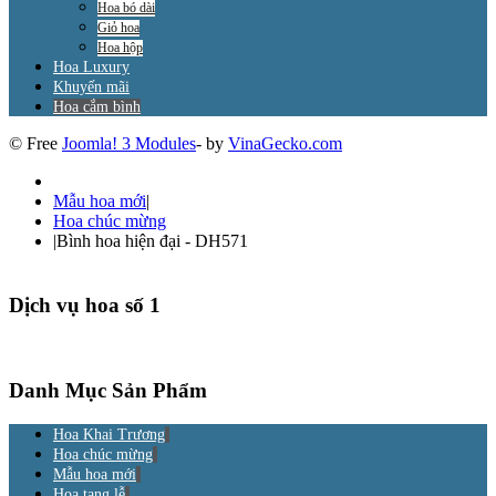
Hoa bó dài
Giỏ hoa
Hoa hộp
Hoa Luxury
Khuyến mãi
Hoa cắm bình
© Free
Joomla! 3 Modules
- by
VinaGecko.com
Mẫu hoa mới
|
Hoa chúc mừng
|
Bình hoa hiện đại - DH571
Dịch vụ hoa số 1
Danh Mục Sản Phẩm
Hoa Khai Trương
Hoa chúc mừng
Mẫu hoa mới
Hoa tang lễ