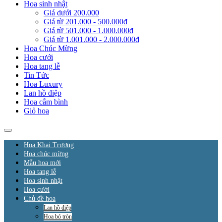
Hoa sinh nhật
Giá dưới 200.000
Giá từ 201.000 - 500.000đ
Giá từ 501.000 - 1.000.000đ
Giá từ 1.001.000 - 2.000.000đ
Hoa Chúc Mừng
Hoa cưới
Hoa tang lễ
Tin Tức
Hoa Luxury
Lan hồ điệp
Hoa cắm bình
Giỏ hoa
Hoa Khai Trương
Hoa chúc mừng
Mẫu hoa mới
Hoa tang lễ
Hoa sinh nhật
Hoa cưới
Chủ đề hoa
Lan hồ điệp
Hoa bó tròn