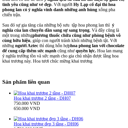
tình yêu cũng như vẻ đẹp
. Với người
Hy Lạp cổ đại thì hoa
phong lan có ý nghĩa vinh danh những anh hùng
xông pha
chiến trận.
Sau đó sự gia tăng của những bộ sưu tập hoa phong lan thì
ý
nghĩa của lan chuyển dần sang sự sang trọng
. Và đây cũng là
một trong những
phương thuốc chữa cũng như phòng bệnh vô
cùng hữu hiệu
, giúp con người tránh khỏi những bệnh tật. Với
những
người Aztec
thì dùng hỗn hợp
hoa phong lan với chocolate
để cung cấp thêm sức mạnh
cũng như
quyền lực.
Hoa lan mang
ý nghĩa trường tồn và sức mạnh cho gia chủ nhận được lẵng hoa
khai trương này. Hoa tươi chúc mừng khai trương
Sản phẩm liên quan
Hoa khai trương 2 tầng - DH07
750.000 VND
650.000 VND
Hoa khai trương đẹp 3 tầng - DH06