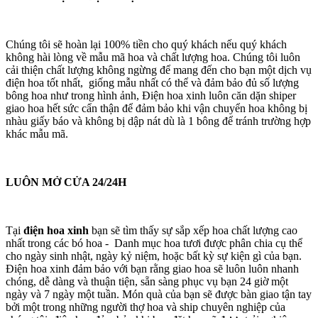
Chúng tôi sẽ hoàn lại 100% tiền cho quý khách nếu quý khách
không hài lòng về mẫu mã hoa và chất lượng hoa. Chúng tôi luôn
cải thiện chất lượng không ngừng để mang đến cho bạn một dịch vụ
điện hoa tốt nhất, giống mẫu nhất có thể và đảm bảo đủ số lượng
bông hoa như trong hình ảnh, Điện hoa xinh luôn căn dặn shiper
giao hoa hết sức cẩn thận để đảm bảo khi vận chuyển hoa không bị
nhàu giấy báo và không bị dập nát dù là 1 bông để tránh trường hợp
khác mẫu mã.
LUÔN MỞ CỬA 24/24H
Tại
điện hoa xinh
bạn sẽ tìm thấy sự sắp xếp hoa chất lượng cao
nhất trong các bó hoa - Danh mục hoa tươi được phân chia cụ thể
cho ngày sinh nhật, ngày kỷ niệm, hoặc bất kỳ sự kiện gì của bạn.
Điện hoa xinh đảm bảo với bạn rằng giao hoa sẽ luôn luôn nhanh
chóng, dễ dàng và thuận tiện, sẵn sàng phục vụ bạn 24 giờ một
ngày và 7 ngày một tuần. Món quà của bạn sẽ được bàn giao tận tay
bởi một trong những người thợ hoa và ship chuyên nghiệp của