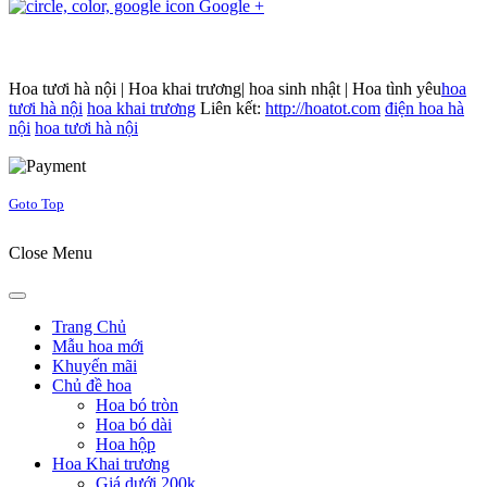
Google +
Hoa tươi hà nội | Hoa khai trương| hoa sinh nhật | Hoa tình yêu
hoa
tươi hà nội
hoa khai trương
Liên kết:
http://hoatot.com
điện hoa hà
nội
hoa tươi hà nội
Joomla! 3 Templates
Goto Top
Close Menu
Trang Chủ
Mẫu hoa mới
Khuyến mãi
Chủ đề hoa
Hoa bó tròn
Hoa bó dài
Hoa hộp
Hoa Khai trương
Giá dưới 200k