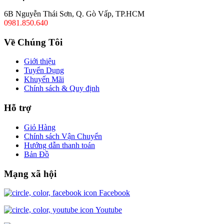
6B Nguyễn Thái Sơn, Q. Gò Vấp, TP.HCM
0981.850.640
Về Chúng Tôi
Giới thiệu
Tuyển Dụng
Khuyến Mãi
Chính sách & Quy định
Hỗ trợ
Giỏ Hàng
Chính sách Vận Chuyển
Hướng dẫn thanh toán
Bản Đồ
Mạng xã hội
Facebook
Youtube