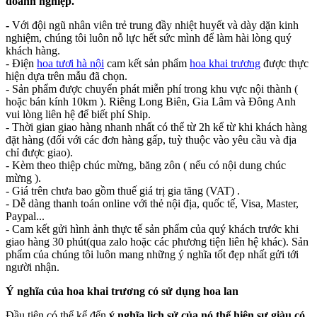
doanh nghiệp.
-
Với đội ngũ nhân viên trẻ trung đầy nhiệt huyết và dày dặn kinh
nghiệm, chúng tôi luôn nỗ lực hết sức mình để làm hài lòng quý
khách hàng.
- Điện
hoa tươi hà nội
cam kết sản phẩm
hoa khai trương
được thực
hiện dựa trên mẫu đã chọn.
- Sản phẩm được chuyển phát miễn phí trong khu vực nội thành (
hoặc bán kính 10km ). Riêng Long Biên, Gia Lâm và Đông Anh
vui lòng liên hệ để biết phí Ship.
- Thời gian giao hàng nhanh nhất có thể từ 2h kể từ khi khách hàng
đặt hàng (đối với các đơn hàng gấp, tuỳ thuộc vào yêu cầu và địa
chỉ được giao).
- Kèm theo thiệp chúc mừng, băng zôn ( nếu có nội dung chúc
mừng ).
- Giá trên chưa bao gồm thuế giá trị gia tăng (VAT) .
- Dễ dàng thanh toán online với thẻ nội địa, quốc tế, Visa, Master,
Paypal...
- Cam kết gửi hình ảnh thực tế sản phẩm của quý khách trước khi
giao hàng 30 phút(qua zalo hoặc các phương tiện liên hệ khác). Sản
phẩm của chúng tôi luôn mang những ý nghĩa tốt đẹp nhất gửi tới
người nhận.
Ý nghĩa của hoa khai trương có sử dụng hoa lan
Đầu tiên có thể kể đến
ý nghĩa lịch sử của nó thể hiện sự giàu có,