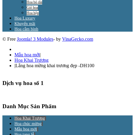
Hoa bó dài
Giỏ hoa
Hoa hộp
Hoa Luxury
Khuyến mãi
Hoa cắm bình
© Free
Joomla! 3 Modules
- by
VinaGecko.com
Mẫu hoa mới
|
Hoa Khai Trương
|
Lẵng hoa mừng khai trương đẹp -DH100
Dịch vụ hoa số 1
Danh Mục Sản Phẩm
Hoa Khai Trương
Hoa chúc mừng
Mẫu hoa mới
Hoa tang lễ