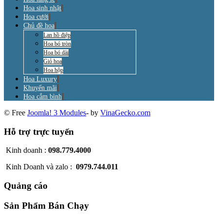
Hoa sinh nhật
Hoa cưới
Chủ đề hoa
Lan hồ điệp
Hoa bó tròn
Hoa bó dài
Giỏ hoa
Hoa hộp
Hoa Luxury
Khuyến mãi
Hoa cắm bình
© Free
Joomla! 3 Modules
- by
VinaGecko.com
Hỗ trợ trực tuyến
Kinh doanh :
098.779.4000
Kinh Doanh và zalo :
0979.744.011
Quảng cáo
Sản Phẩm Bán Chạy