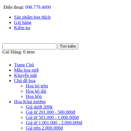
Điện thoại:
098.779.4000
Sản phẩm bạn thích
Giỏ hàng
Kiểm tra
Giỏ Hàng:
0 item
Trang Chủ
Mẫu hoa mới
Khuyến mãi
Chủ đề hoa
Hoa bó tròn
Hoa bó dài
Hoa hộp
Hoa Khai trương
Giá dưới 200k
Giá từ 201.000 - 500.000đ
Giá từ 501.000 - 1.000.000đ
Giá từ 1.001.000 - 2.000.000đ
Giá trên 2.000.000đ