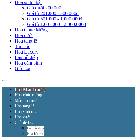
Hoa sinh nhật
Giá dưới 200.000
Giá từ 201.000 - 500.000đ
Giá từ 501.000 - 1.000.000đ
Giá từ 1.001.000 - 2.000.000đ
Hoa Chúc Mừng
Hoa cưới
Hoa tang lễ
Tin Tức
Hoa Luxury
Lan hồ điệp
Hoa cắm bình
Giỏ hoa
Hoa Khai Trương
Hoa chúc mừng
Mẫu hoa mới
Hoa tang lễ
Hoa sinh nhật
Hoa cưới
Chủ đề hoa
Lan hồ điệp
Hoa bó tròn