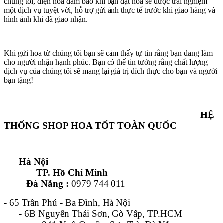
chúng tôi, điện hoa đảm bảo khi bạn đặt hoa sẽ được trải nghiệm
một dịch vụ tuyệt vời, hỗ trợ gửi ảnh thực tế trước khi giao hàng và
hình ảnh khi đã giao nhận.
Khi gửi hoa từ chúng tôi bạn sẽ cảm thấy tự tin rằng bạn đang làm
cho người nhận hạnh phúc. Bạn có thể tin tưởng rằng chất lượng
dịch vụ của chúng tôi sẽ mang lại giá trị đích thực cho bạn và người
bạn tặng!
HỆ
THỐNG SHOP HOA TỐT TOÀN QUỐC
Hà Nội
TP. Hồ Chí Minh
Đà Nẵng :
0979 744 011
- 65 Trần Phú - Ba Đình, Hà Nội
- 6B Nguyễn Thái Sơn, Gò Vấp, TP.HCM