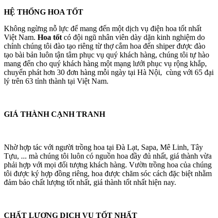
HỆ THỐNG HOA TỐT
Không ngừng nỗ lực để mang đến một dịch vụ điện hoa tốt nhất
Việt Nam.
Hoa tốt
có đội ngũ nhân viên dày dặn kinh nghiệm do
chính chúng tôi đào tạo riêng từ thợ cắm hoa đến shiper được đào
tạo bài bản luôn tận tâm phục vụ quý khách hàng, chúng tôi tự hào
mang đến cho quý khách hàng một mạng lưới phục vụ rộng khắp,
chuyển phát hơn 30 đơn hàng mỗi ngày tại Hà Nội, cùng với 65 đại
lý trên 63 tỉnh thành tại Việt Nam.
GIÁ THÀNH CẠNH TRANH
Nhờ hợp tác với người trồng hoa tại Đà Lạt, Sapa, Mê Linh, Tây
Tựu, ... mà chúng tôi luôn có nguồn hoa đầy đủ nhất, giá thành vừa
phải hợp với mọi đối tượng khách hàng. Vườn trồng hoa của chúng
tôi được ký hợp đồng riêng, hoa được chăm sóc cách đặc biệt nhằm
đảm bảo chất lượng tốt nhất, giá thành tốt nhất hiện nay.
CHẤT LƯỢNG DỊCH VỤ TỐT NHẤT