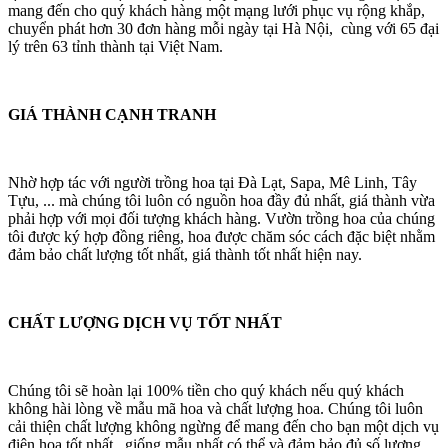
mang đến cho quý khách hàng một mạng lưới phục vụ rộng khắp,
chuyển phát hơn 30 đơn hàng mỗi ngày tại Hà Nội, cùng với 65 đại
lý trên 63 tỉnh thành tại Việt Nam.
GIÁ THÀNH CẠNH TRANH
Nhờ hợp tác với người trồng hoa tại Đà Lạt, Sapa, Mê Linh, Tây
Tựu, ... mà chúng tôi luôn có nguồn hoa đầy đủ nhất, giá thành vừa
phải hợp với mọi đối tượng khách hàng. Vườn trồng hoa của chúng
tôi được ký hợp đồng riêng, hoa được chăm sóc cách đặc biệt nhằm
đảm bảo chất lượng tốt nhất, giá thành tốt nhất hiện nay.
CHẤT LƯỢNG DỊCH VỤ TỐT NHẤT
Chúng tôi sẽ hoàn lại 100% tiền cho quý khách nếu quý khách
không hài lòng về mẫu mã hoa và chất lượng hoa. Chúng tôi luôn
cải thiện chất lượng không ngừng để mang đến cho bạn một dịch vụ
điện hoa tốt nhất, giống mẫu nhất có thể và đảm bảo đủ số lượng