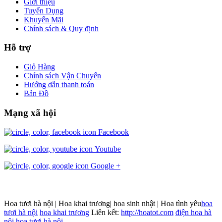
Giới thiệu
Tuyển Dụng
Khuyến Mãi
Chính sách & Quy định
Hỗ trợ
Giỏ Hàng
Chính sách Vận Chuyển
Hướng dẫn thanh toán
Bản Đồ
Mạng xã hội
Facebook
Youtube
Google +
Hoa tươi hà nội | Hoa khai trương| hoa sinh nhật | Hoa tình yêu
hoa
tươi hà nội
hoa khai trương
Liên kết:
http://hoatot.com
điện hoa hà
nội
hoa tươi hà nội