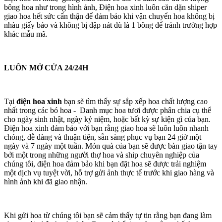
bông hoa như trong hình ảnh, Điện hoa xinh luôn căn dặn shiper
giao hoa hết sức cẩn thận để đảm bảo khi vận chuyển hoa không bị
nhàu giấy báo và không bị dập nát dù là 1 bông để tránh trường hợp
khác mẫu mã.
LUÔN MỞ CỬA 24/24H
Tại
điện hoa xinh
bạn sẽ tìm thấy sự sắp xếp hoa chất lượng cao
nhất trong các bó hoa - Danh mục hoa tươi được phân chia cụ thể
cho ngày sinh nhật, ngày kỷ niệm, hoặc bất kỳ sự kiện gì của bạn.
Điện hoa xinh đảm bảo với bạn rằng giao hoa sẽ luôn luôn nhanh
chóng, dễ dàng và thuận tiện, sẵn sàng phục vụ bạn 24 giờ một
ngày và 7 ngày một tuần. Món quà của bạn sẽ được bàn giao tận tay
bởi một trong những người thợ hoa và ship chuyên nghiệp của
chúng tôi, điện hoa đảm bảo khi bạn đặt hoa sẽ được trải nghiệm
một dịch vụ tuyệt vời, hỗ trợ gửi ảnh thực tế trước khi giao hàng và
hình ảnh khi đã giao nhận.
Khi gửi hoa từ chúng tôi bạn sẽ cảm thấy tự tin rằng bạn đang làm