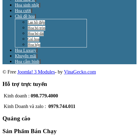
Hoa sinh nhật
Hoa cưới
Chủ đề hoa
Lan hồ điệp
Hoa bó tròn
Hoa bó dài
Giỏ hoa
Hoa hộp
Hoa Luxury
Khuyến mãi
Hoa cắm bình
© Free
Joomla! 3 Modules
- by
VinaGecko.com
Hỗ trợ trực tuyến
Kinh doanh :
098.779.4000
Kinh Doanh và zalo :
0979.744.011
Quảng cáo
Sản Phẩm Bán Chạy