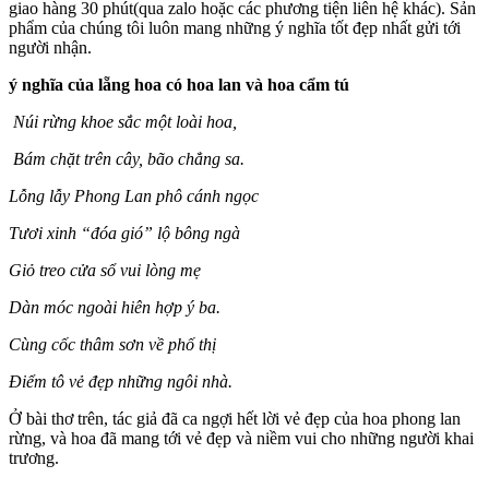
giao hàng 30 phút(qua zalo hoặc các phương tiện liên hệ khác). Sản
phẩm của chúng tôi luôn mang những ý nghĩa tốt đẹp nhất gửi tới
người nhận.
ý nghĩa của lẵng hoa có hoa lan và hoa cẩm tú
Núi rừng khoe sắc một loài hoa,
Bám chặt trên cây, bão chẳng sa.
Lỗng lẫy Phong Lan phô cánh ngọc
Tươi xinh “đóa gió” lộ bông ngà
Giỏ treo cửa sổ vui lòng mẹ
Dàn móc ngoài hiên hợp ý ba.
Cùng cốc thâm sơn về phố thị
Điểm tô vẻ đẹp những ngôi nhà.
Ở bài thơ trên, tác giả đã ca ngợi hết lời vẻ đẹp của hoa phong lan
rừng, và hoa đã mang tới vẻ đẹp và niềm vui cho những người khai
trương.