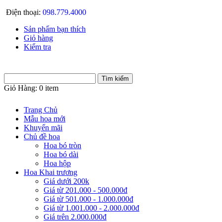
Điện thoại:
098.779.4000
Sản phẩm bạn thích
Giỏ hàng
Kiểm tra
Giỏ Hàng:
0 item
Trang Chủ
Mẫu hoa mới
Khuyến mãi
Chủ đề hoa
Hoa bó tròn
Hoa bó dài
Hoa hộp
Hoa Khai trương
Giá dưới 200k
Giá từ 201.000 - 500.000đ
Giá từ 501.000 - 1.000.000đ
Giá từ 1.001.000 - 2.000.000đ
Giá trên 2.000.000đ