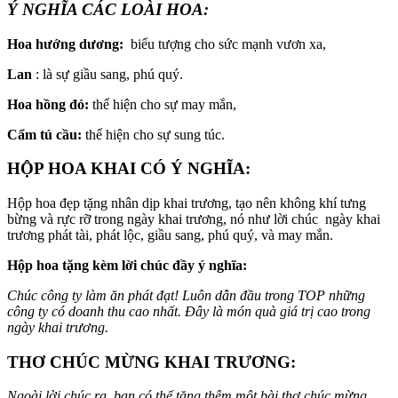
Ý NGHĨA CÁC LOÀI HOA:
Hoa hướng dương:
biểu tượng cho sức mạnh vươn xa,
Lan
: là sự giầu sang, phú quý.
Hoa hồng đỏ:
thể hiện cho sự may mắn,
Cẩm tú cầu:
thể hiện cho sự sung túc.
HỘP HOA KHAI CÓ Ý NGHĨA:
Hộp hoa đẹp tặng nhân dịp khai trương, tạo nên không khí tưng
bừng và rực rỡ trong ngày khai trương, nó như lời chúc ngày khai
trương phát tài, phát lộc, giầu sang, phú quý, và may mắn.
Hộp hoa tặng kèm lời chúc đầy ý nghĩa:
Chúc công ty làm ăn phát đạt! Luôn dẫn đầu trong TOP những
công ty có doanh thu cao nhất. Đây là món quà giá trị cao trong
ngày khai trương.
THƠ CHÚC MỪNG KHAI TRƯƠNG:
Ngoài lời chúc ra, bạn có thể tặng thêm một bài thơ chúc mừng