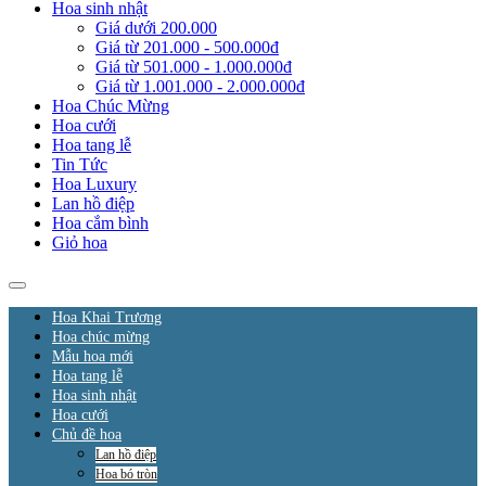
Hoa sinh nhật
Giá dưới 200.000
Giá từ 201.000 - 500.000đ
Giá từ 501.000 - 1.000.000đ
Giá từ 1.001.000 - 2.000.000đ
Hoa Chúc Mừng
Hoa cưới
Hoa tang lễ
Tin Tức
Hoa Luxury
Lan hồ điệp
Hoa cắm bình
Giỏ hoa
Hoa Khai Trương
Hoa chúc mừng
Mẫu hoa mới
Hoa tang lễ
Hoa sinh nhật
Hoa cưới
Chủ đề hoa
Lan hồ điệp
Hoa bó tròn