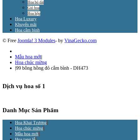
Hoa bó dài
Giỏ hoa
Hoa hộp
Hoa Luxury
Khuyến mãi
Hoa cắm bình
© Free
Joomla! 3 Modules
- by
VinaGecko.com
Mẫu hoa mới
|
Hoa chúc mừng
|
99 bông hồng đỏ cắm bình - DH473
Dịch vụ hoa số 1
Danh Mục Sản Phẩm
Hoa Khai Trương
Hoa chúc mừng
Mẫu hoa mới
Hoa tang lễ