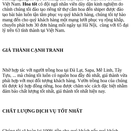
Việt Nam.
Hoa tốt
có đội ngũ nhân viên dày dặn kinh nghiệm do
chính chúng tôi đào tạo riêng từ thợ cắm hoa đến shiper được đào
tạo bài bản luôn tận tâm phục vụ quý khách hàng, chúng tôi tự hào
mang đến cho quý khách hàng một mạng lưới phục vụ rộng khắp,
chuyển phát hơn 30 đơn hàng mỗi ngày tại Hà Nội, cùng với 65 đại
lý trên 63 tỉnh thành tại Việt Nam.
GIÁ THÀNH CẠNH TRANH
Nhờ hợp tác với người trồng hoa tại Đà Lạt, Sapa, Mê Linh, Tây
Tựu, ... mà chúng tôi luôn có nguồn hoa đầy đủ nhất, giá thành vừa
phải hợp với mọi đối tượng khách hàng. Vườn trồng hoa của chúng
tôi được ký hợp đồng riêng, hoa được chăm sóc cách đặc biệt nhằm
đảm bảo chất lượng tốt nhất, giá thành tốt nhất hiện nay.
CHẤT LƯỢNG DỊCH VỤ TỐT NHẤT
Chúng tôi sẽ hoàn lại 100% tiền cho quý khách nếu quý khách