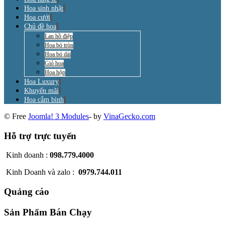
Hoa sinh nhật
Hoa cưới
Chủ đề hoa
Lan hồ điệp
Hoa bó tròn
Hoa bó dài
Giỏ hoa
Hoa hộp
Hoa Luxury
Khuyến mãi
Hoa cắm bình
© Free
Joomla! 3 Modules
- by
VinaGecko.com
Hỗ trợ trực tuyến
Kinh doanh :
098.779.4000
Kinh Doanh và zalo :
0979.744.011
Quảng cáo
Sản Phẩm Bán Chạy