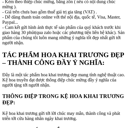
- Kèm theo thiệp chúc mừng, băng zôn ( nếu có nội dung chúc
mừng ).
- Giá trên chưa bao gồm thuế giá trị gia tăng (VAT) .
- Dễ dàng thanh toán online với thẻ nội địa, quốc tế, Visa, Master,
Paypal...
- Cam kết gửi hình ảnh thực tế sản phẩm của quý khách trước khi
giao hàng 30 phút(qua zalo hoặc các phương tiện liên hệ khác). Sản
phẩm của chúng tôi luôn mang những ý nghĩa tốt đẹp nhất gửi tới
người nhận.
TÁC PHẨM HOA KHAI TRƯƠNG ĐẸP
– THÀNH CÔNG ĐẦY Ý NGHĨA:
Đây là một tác phẩm hoa khai trương đẹp mang tính nghệ thuật cao.
Kệ hoa truyền đạt được thông điệp chúc mừng đầy ý nghĩa của
người tặng tới người nhận.
THÔNG ĐIỆP TRONG KỆ HOA KHAI TRƯƠNG
ĐẸP:
Kệ hoa khai trương gửi tới lời chúc may mắn, thành công và phát
triển tới cửa hàng nhân ngày khai trương.