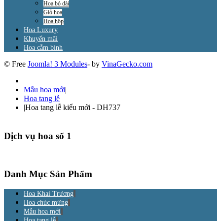
Hoa bó dài
Giỏ hoa
Hoa hộp
Hoa Luxury
Khuyến mãi
Hoa cắm bình
© Free
Joomla! 3 Modules
- by
VinaGecko.com
Mẫu hoa mới
|
Hoa tang lễ
|
Hoa tang lễ kiểu mới - DH737
Dịch vụ hoa số 1
Danh Mục Sản Phẩm
Hoa Khai Trương
Hoa chúc mừng
Mẫu hoa mới
Hoa tang lễ