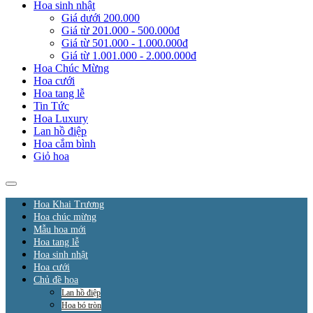
Hoa sinh nhật
Giá dưới 200.000
Giá từ 201.000 - 500.000đ
Giá từ 501.000 - 1.000.000đ
Giá từ 1.001.000 - 2.000.000đ
Hoa Chúc Mừng
Hoa cưới
Hoa tang lễ
Tin Tức
Hoa Luxury
Lan hồ điệp
Hoa cắm bình
Giỏ hoa
Hoa Khai Trương
Hoa chúc mừng
Mẫu hoa mới
Hoa tang lễ
Hoa sinh nhật
Hoa cưới
Chủ đề hoa
Lan hồ điệp
Hoa bó tròn