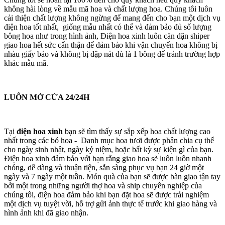
không hài lòng về mẫu mã hoa và chất lượng hoa. Chúng tôi luôn
cải thiện chất lượng không ngừng để mang đến cho bạn một dịch vụ
điện hoa tốt nhất, giống mẫu nhất có thể và đảm bảo đủ số lượng
bông hoa như trong hình ảnh, Điện hoa xinh luôn căn dặn shiper
giao hoa hết sức cẩn thận để đảm bảo khi vận chuyển hoa không bị
nhàu giấy báo và không bị dập nát dù là 1 bông để tránh trường hợp
khác mẫu mã.
LUÔN MỞ CỬA 24/24H
Tại
điện hoa xinh
bạn sẽ tìm thấy sự sắp xếp hoa chất lượng cao
nhất trong các bó hoa - Danh mục hoa tươi được phân chia cụ thể
cho ngày sinh nhật, ngày kỷ niệm, hoặc bất kỳ sự kiện gì của bạn.
Điện hoa xinh đảm bảo với bạn rằng giao hoa sẽ luôn luôn nhanh
chóng, dễ dàng và thuận tiện, sẵn sàng phục vụ bạn 24 giờ một
ngày và 7 ngày một tuần. Món quà của bạn sẽ được bàn giao tận tay
bởi một trong những người thợ hoa và ship chuyên nghiệp của
chúng tôi, điện hoa đảm bảo khi bạn đặt hoa sẽ được trải nghiệm
một dịch vụ tuyệt vời, hỗ trợ gửi ảnh thực tế trước khi giao hàng và
hình ảnh khi đã giao nhận.