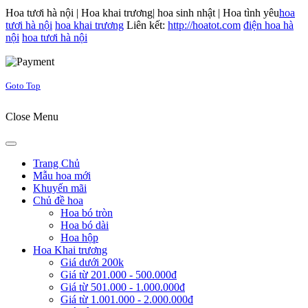
Hoa tươi hà nội | Hoa khai trương| hoa sinh nhật | Hoa tình yêu
hoa
tươi hà nội
hoa khai trương
Liên kết:
http://hoatot.com
điện hoa hà
nội
hoa tươi hà nội
Joomla! 3 Templates
Goto Top
Close Menu
Trang Chủ
Mẫu hoa mới
Khuyến mãi
Chủ đề hoa
Hoa bó tròn
Hoa bó dài
Hoa hộp
Hoa Khai trương
Giá dưới 200k
Giá từ 201.000 - 500.000đ
Giá từ 501.000 - 1.000.000đ
Giá từ 1.001.000 - 2.000.000đ