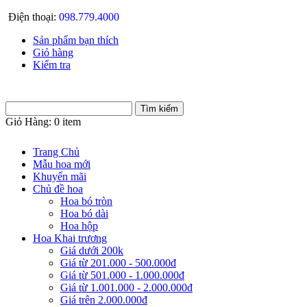
Điện thoại:
098.779.4000
Sản phẩm bạn thích
Giỏ hàng
Kiểm tra
Giỏ Hàng:
0 item
Trang Chủ
Mẫu hoa mới
Khuyến mãi
Chủ đề hoa
Hoa bó tròn
Hoa bó dài
Hoa hộp
Hoa Khai trương
Giá dưới 200k
Giá từ 201.000 - 500.000đ
Giá từ 501.000 - 1.000.000đ
Giá từ 1.001.000 - 2.000.000đ
Giá trên 2.000.000đ