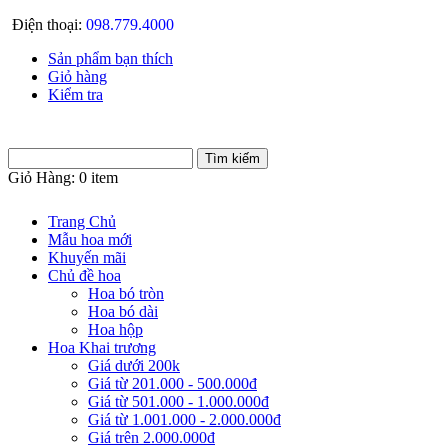
Điện thoại:
098.779.4000
Sản phẩm bạn thích
Giỏ hàng
Kiểm tra
Giỏ Hàng:
0 item
Trang Chủ
Mẫu hoa mới
Khuyến mãi
Chủ đề hoa
Hoa bó tròn
Hoa bó dài
Hoa hộp
Hoa Khai trương
Giá dưới 200k
Giá từ 201.000 - 500.000đ
Giá từ 501.000 - 1.000.000đ
Giá từ 1.001.000 - 2.000.000đ
Giá trên 2.000.000đ