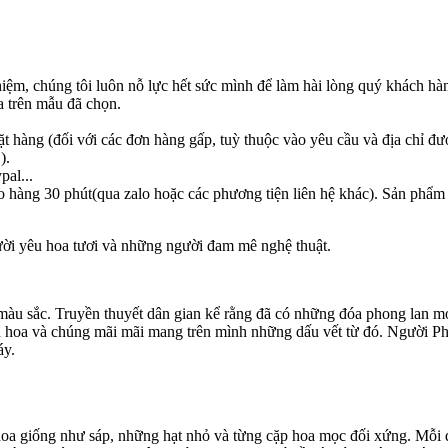
hiệm, chúng tôi luôn nỗ lực hết sức mình để làm hài lòng quý khách hà
 trên mẫu đã chọn.
ặt hàng (đối với các đơn hàng gấp, tuỳ thuộc vào yêu cầu và địa chỉ đư
).
pal...
o hàng 30 phút(qua zalo hoặc các phương tiện liên hệ khác). Sản phẩm
ời yêu hoa tươi và những người đam mê nghệ thuật.
 màu sắc. Truyền thuyết dân gian kể rằng đã có những đóa phong lan 
 hoa và chúng mãi mãi mang trên mình những dấu vết từ đó. Người Ph
áy.
oa giống như sáp, những hạt nhỏ và từng cặp hoa mọc đối xứng. Mỗi 