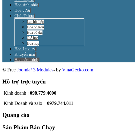
Hoa sinh nhật
Hoa cưới
Chủ đề hoa
Lan hồ điệp
Hoa bó tròn
Hoa bó dài
Giỏ hoa
Hoa hộp
Hoa Luxury
Khuyến mãi
Hoa cắm bình
© Free
Joomla! 3 Modules
- by
VinaGecko.com
Hỗ trợ trực tuyến
Kinh doanh :
098.779.4000
Kinh Doanh và zalo :
0979.744.011
Quảng cáo
Sản Phẩm Bán Chạy