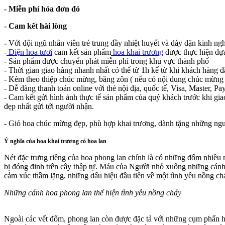
- Miễn phí hóa đơn đỏ
- Cam kết hài lòng
-
Với đội ngũ nhân viên trẻ trung đầy nhiệt huyết và dày dặn kinh ng
-
Điện hoa tươi
cam kết sản phẩm
hoa khai trương
được thực hiện dựa
- Sản phẩm được chuyển phát miễn phí trong khu vực thành phố
- Thời gian giao hàng nhanh nhất có thể từ 1h kể từ khi khách hàng đ
- Kèm theo thiệp chúc mừng, băng zôn ( nếu có nội dung chúc mừng 
- Dễ dàng thanh toán online với thẻ nội địa, quốc tế, Visa, Master, Pay
- Cam kết gửi hình ảnh thực tế sản phẩm của quý khách trước khi gia
đẹp nhất gửi tới người nhận.
- Giỏ hoa chúc mừng đẹp, phù hợp khai trương, dành tặng những ngư
Ý nghĩa của hoa khai trương có hoa lan
Nét đặc trưng riêng của hoa phong lan chính là có những đốm nhiều
bị đóng đinh trên cây thập tự. Máu của Người nhỏ xuống những cánh
cảm xúc thầm lặng, những dấu hiệu đầu tiên về một tình yêu nồng ch
Những cánh hoa phong lan thể hiện tình yêu nồng cháy
Ngoài các vết đốm, phong lan còn được đặc tả với những cụm phấn h