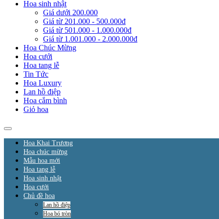
Hoa sinh nhật
Giá dưới 200.000
Giá từ 201.000 - 500.000đ
Giá từ 501.000 - 1.000.000đ
Giá từ 1.001.000 - 2.000.000đ
Hoa Chúc Mừng
Hoa cưới
Hoa tang lễ
Tin Tức
Hoa Luxury
Lan hồ điệp
Hoa cắm bình
Giỏ hoa
Hoa Khai Trương
Hoa chúc mừng
Mẫu hoa mới
Hoa tang lễ
Hoa sinh nhật
Hoa cưới
Chủ đề hoa
Lan hồ điệp
Hoa bó tròn