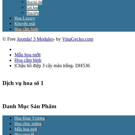
Hoa bó dài
Giỏ hoa
Hoa hộp
Hoa Luxury
Khuyến mãi
Hoa cắm bình
© Free
Joomla! 3 Modules
- by
VinaGecko.com
Mẫu hoa mới
|
Hoa cắm bình
|
Chậu hồ điệp 3 cây màu trắng- DH536
Dịch vụ hoa số 1
Danh Mục Sản Phẩm
Hoa Khai Trương
Hoa chúc mừng
Mẫu hoa mới
Hoa tang lễ