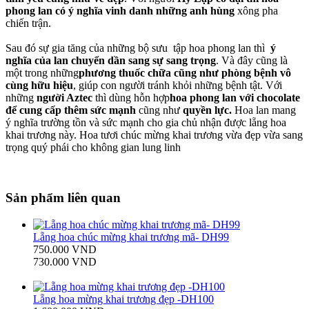
phong lan có ý nghĩa vinh danh những anh hùng
xông pha
chiến trận.
Sau đó sự gia tăng của những bộ sưu tập hoa phong lan thì
ý
nghĩa của lan chuyển dần sang sự sang trọng
. Và đây cũng là
một trong những
phương thuốc chữa cũng như phòng bệnh vô
cùng hữu hiệu
, giúp con người tránh khỏi những bệnh tật. Với
những
người Aztec
thì dùng hỗn hợp
hoa phong lan với chocolate
để cung cấp thêm sức mạnh
cũng như
quyền lực.
Hoa lan mang
ý nghĩa trường tồn và sức mạnh cho gia chủ nhận được lẵng hoa
khai trương này. Hoa tươi chúc mừng khai trương vừa đẹp vừa sang
trọng quý phái cho không gian lung linh
Sản phẩm liên quan
Lẵng hoa chúc mừng khai trương mã- DH99
750.000 VND
730.000 VND
Lẵng hoa mừng khai trương đẹp -DH100