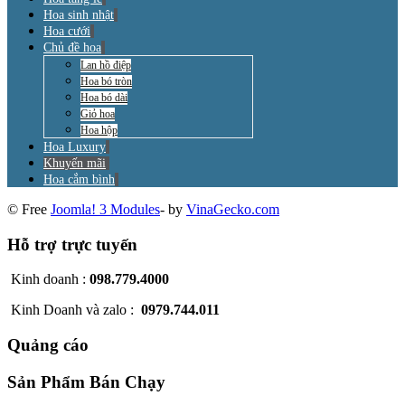
Hoa sinh nhật
Hoa cưới
Chủ đề hoa
Lan hồ điệp
Hoa bó tròn
Hoa bó dài
Giỏ hoa
Hoa hộp
Hoa Luxury
Khuyến mãi
Hoa cắm bình
© Free
Joomla! 3 Modules
- by
VinaGecko.com
Hỗ trợ trực tuyến
Kinh doanh :
098.779.4000
Kinh Doanh và zalo :
0979.744.011
Quảng cáo
Sản Phẩm Bán Chạy