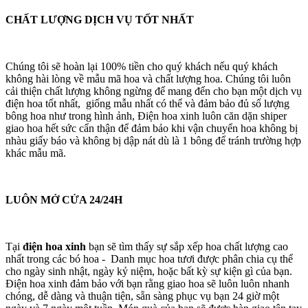
CHẤT LƯỢNG DỊCH VỤ TỐT NHẤT
Chúng tôi sẽ hoàn lại 100% tiền cho quý khách nếu quý khách
không hài lòng về mẫu mã hoa và chất lượng hoa. Chúng tôi luôn
cải thiện chất lượng không ngừng để mang đến cho bạn một dịch vụ
điện hoa tốt nhất, giống mẫu nhất có thể và đảm bảo đủ số lượng
bông hoa như trong hình ảnh, Điện hoa xinh luôn căn dặn shiper
giao hoa hết sức cẩn thận để đảm bảo khi vận chuyển hoa không bị
nhàu giấy báo và không bị dập nát dù là 1 bông để tránh trường hợp
khác mẫu mã.
LUÔN MỞ CỬA 24/24H
Tại
điện hoa xinh
bạn sẽ tìm thấy sự sắp xếp hoa chất lượng cao
nhất trong các bó hoa - Danh mục hoa tươi được phân chia cụ thể
cho ngày sinh nhật, ngày kỷ niệm, hoặc bất kỳ sự kiện gì của bạn.
Điện hoa xinh đảm bảo với bạn rằng giao hoa sẽ luôn luôn nhanh
chóng, dễ dàng và thuận tiện, sẵn sàng phục vụ bạn 24 giờ một