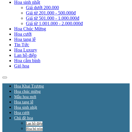
Hoa sinh nhật
Giá dưới 200.000
Giá từ 201.000 - 500.000đ
Giá từ 501.000 - 1.000.000đ
Giá từ 1.001.000 - 2.000.000đ
Hoa Chúc Mừng
Hoa cưới
Hoa tang lễ
Tin Tức
Hoa Luxury
Lan hồ điệp
Hoa cắm bình
Giỏ hoa
Hoa Khai Trương
Hoa chúc mừng
Mẫu hoa mới
Hoa tang lễ
Hoa sinh nhật
Hoa cưới
Chủ đề hoa
Lan hồ điệp
Hoa bó tròn