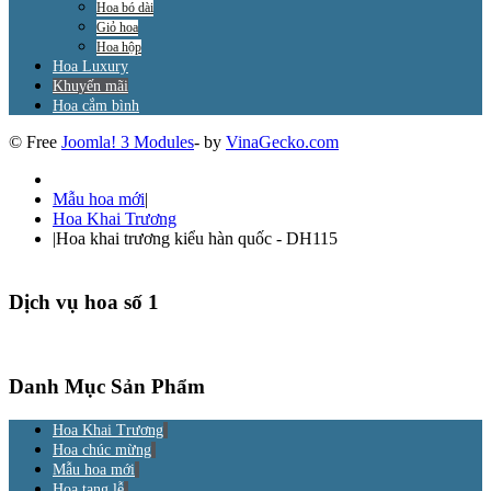
Hoa bó dài
Giỏ hoa
Hoa hộp
Hoa Luxury
Khuyến mãi
Hoa cắm bình
© Free
Joomla! 3 Modules
- by
VinaGecko.com
Mẫu hoa mới
|
Hoa Khai Trương
|
Hoa khai trương kiểu hàn quốc - DH115
Dịch vụ hoa số 1
Danh Mục Sản Phẩm
Hoa Khai Trương
Hoa chúc mừng
Mẫu hoa mới
Hoa tang lễ