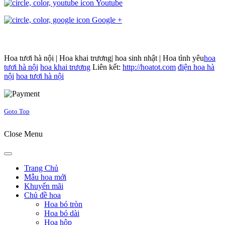
Youtube
Google +
Hoa tươi hà nội | Hoa khai trương| hoa sinh nhật | Hoa tình yêu
hoa
tươi hà nội
hoa khai trương
Liên kết:
http://hoatot.com
điện hoa hà
nội
hoa tươi hà nội
Joomla! 3 Templates
Goto Top
Close Menu
Trang Chủ
Mẫu hoa mới
Khuyến mãi
Chủ đề hoa
Hoa bó tròn
Hoa bó dài
Hoa hộp