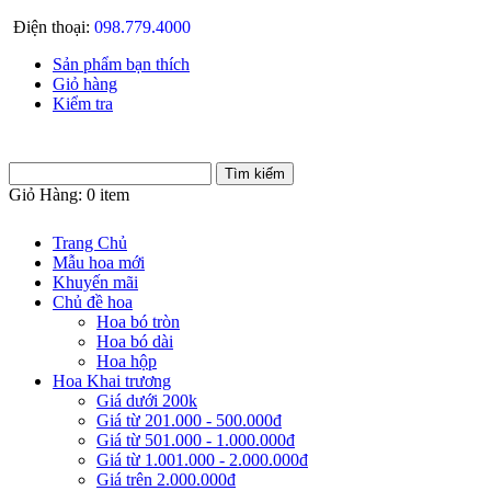
Điện thoại:
098.779.4000
Sản phẩm bạn thích
Giỏ hàng
Kiểm tra
Giỏ Hàng:
0 item
Trang Chủ
Mẫu hoa mới
Khuyến mãi
Chủ đề hoa
Hoa bó tròn
Hoa bó dài
Hoa hộp
Hoa Khai trương
Giá dưới 200k
Giá từ 201.000 - 500.000đ
Giá từ 501.000 - 1.000.000đ
Giá từ 1.001.000 - 2.000.000đ
Giá trên 2.000.000đ