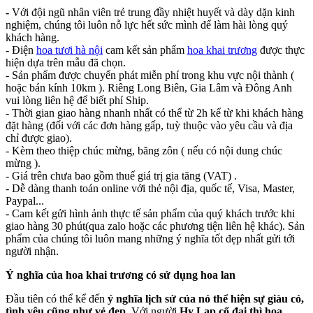
-
Với đội ngũ nhân viên trẻ trung đầy nhiệt huyết và dày dặn kinh
nghiệm, chúng tôi luôn nỗ lực hết sức mình để làm hài lòng quý
khách hàng.
- Điện
hoa tươi hà nội
cam kết sản phẩm
hoa khai trương
được thực
hiện dựa trên mẫu đã chọn.
- Sản phẩm được chuyển phát miễn phí trong khu vực nội thành (
hoặc bán kính 10km ). Riêng Long Biên, Gia Lâm và Đông Anh
vui lòng liên hệ để biết phí Ship.
- Thời gian giao hàng nhanh nhất có thể từ 2h kể từ khi khách hàng
đặt hàng (đối với các đơn hàng gấp, tuỳ thuộc vào yêu cầu và địa
chỉ được giao).
- Kèm theo thiệp chúc mừng, băng zôn ( nếu có nội dung chúc
mừng ).
- Giá trên chưa bao gồm thuế giá trị gia tăng (VAT) .
- Dễ dàng thanh toán online với thẻ nội địa, quốc tế, Visa, Master,
Paypal...
- Cam kết gửi hình ảnh thực tế sản phẩm của quý khách trước khi
giao hàng 30 phút(qua zalo hoặc các phương tiện liên hệ khác). Sản
phẩm của chúng tôi luôn mang những ý nghĩa tốt đẹp nhất gửi tới
người nhận.
Ý nghĩa của hoa khai trương có sử dụng hoa lan
Đầu tiên có thể kể đến
ý nghĩa lịch sử của nó thể hiện sự giàu có,
tình yêu cũng như vẻ đẹp
. Với người
Hy Lạp cổ đại thì hoa