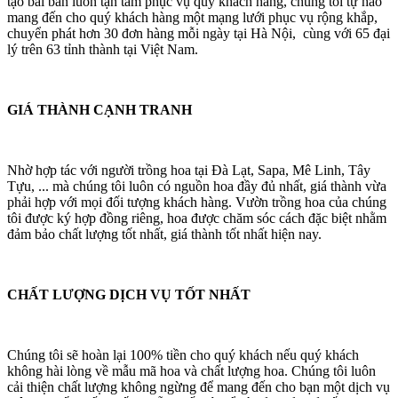
tạo bài bản luôn tận tâm phục vụ quý khách hàng, chúng tôi tự hào
mang đến cho quý khách hàng một mạng lưới phục vụ rộng khắp,
chuyển phát hơn 30 đơn hàng mỗi ngày tại Hà Nội, cùng với 65 đại
lý trên 63 tỉnh thành tại Việt Nam.
GIÁ THÀNH CẠNH TRANH
Nhờ hợp tác với người trồng hoa tại Đà Lạt, Sapa, Mê Linh, Tây
Tựu, ... mà chúng tôi luôn có nguồn hoa đầy đủ nhất, giá thành vừa
phải hợp với mọi đối tượng khách hàng. Vườn trồng hoa của chúng
tôi được ký hợp đồng riêng, hoa được chăm sóc cách đặc biệt nhằm
đảm bảo chất lượng tốt nhất, giá thành tốt nhất hiện nay.
CHẤT LƯỢNG DỊCH VỤ TỐT NHẤT
Chúng tôi sẽ hoàn lại 100% tiền cho quý khách nếu quý khách
không hài lòng về mẫu mã hoa và chất lượng hoa. Chúng tôi luôn
cải thiện chất lượng không ngừng để mang đến cho bạn một dịch vụ