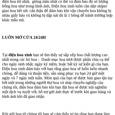
điện hoa tốt nhất, giống mẫu nhất có thể và đảm bảo đủ số lượng
bông hoa như trong hình ảnh, Điện hoa xinh luôn căn dặn shiper
giao hoa hết sức cẩn thận để đảm bảo khi vận chuyển hoa không bị
nhàu giấy báo và không bị dập nát dù là 1 bông để tránh trường hợp
khác mẫu mã.
LUÔN MỞ CỬA 24/24H
Tại
điện hoa xinh
bạn sẽ tìm thấy sự sắp xếp hoa chất lượng cao
nhất trong các bó hoa - Danh mục hoa tươi được phân chia cụ thể
cho ngày sinh nhật, ngày kỷ niệm, hoặc bất kỳ sự kiện gì của bạn.
Điện hoa xinh đảm bảo với bạn rằng giao hoa sẽ luôn luôn nhanh
chóng, dễ dàng và thuận tiện, sẵn sàng phục vụ bạn 24 giờ một
ngày và 7 ngày một tuần. Món quà của bạn sẽ được bàn giao tận tay
bởi một trong những người thợ hoa và ship chuyên nghiệp của
chúng tôi, điện hoa đảm bảo khi bạn đặt hoa sẽ được trải nghiệm
một dịch vụ tuyệt vời, hỗ trợ gửi ảnh thực tế trước khi giao hàng và
hình ảnh khi đã giao nhận.
Khi gửi hoa từ chúng tôi bạn sẽ cảm thấy tự tin rằng bạn đang làm