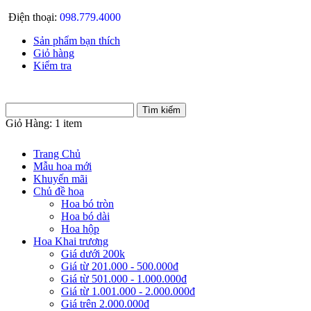
Điện thoại:
098.779.4000
Sản phẩm bạn thích
Giỏ hàng
Kiểm tra
Giỏ Hàng:
1 item
Trang Chủ
Mẫu hoa mới
Khuyến mãi
Chủ đề hoa
Hoa bó tròn
Hoa bó dài
Hoa hộp
Hoa Khai trương
Giá dưới 200k
Giá từ 201.000 - 500.000đ
Giá từ 501.000 - 1.000.000đ
Giá từ 1.001.000 - 2.000.000đ
Giá trên 2.000.000đ