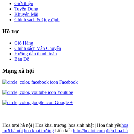
Giới thiệu
Tuyển Dụng
Khuyến Mãi
Chính sách & Quy định
Hỗ trợ
Giỏ Hàng
Chính sách Vận Chuyển
Hướng dẫn thanh toán
Bản Đồ
Mạng xã hội
Facebook
Youtube
Google +
Hoa tươi hà nội | Hoa khai trương| hoa sinh nhật | Hoa tình yêu
hoa
tươi hà nội
hoa khai trương
Liên kết:
http://hoatot.com
điện hoa hà