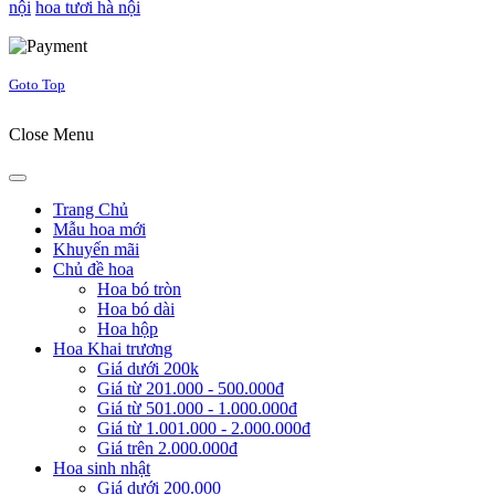
nội
hoa tươi hà nội
Joomla! 3 Templates
Goto Top
Close Menu
Trang Chủ
Mẫu hoa mới
Khuyến mãi
Chủ đề hoa
Hoa bó tròn
Hoa bó dài
Hoa hộp
Hoa Khai trương
Giá dưới 200k
Giá từ 201.000 - 500.000đ
Giá từ 501.000 - 1.000.000đ
Giá từ 1.001.000 - 2.000.000đ
Giá trên 2.000.000đ
Hoa sinh nhật
Giá dưới 200.000