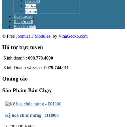
Hoa bó dài
Giỏ hoa
Hoa hộp
Hoa Luxury
Khuyến mãi
Hoa cắm bình
© Free
Joomla! 3 Modules
- by
VinaGecko.com
Hỗ trợ trực tuyến
Kinh doanh :
098.779.4000
Kinh Doanh và zalo :
0979.744.011
Quảng cáo
Sản Phẩm Bán Chạy
Kệ hoa chúc mừng - DH900
2.700.000 VND