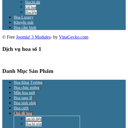
Hoa bó dài
Giỏ hoa
Hoa hộp
Hoa Luxury
Khuyến mãi
Hoa cắm bình
© Free
Joomla! 3 Modules
- by
VinaGecko.com
Dịch vụ hoa số 1
Danh Mục Sản Phẩm
Hoa Khai Trương
Hoa chúc mừng
Mẫu hoa mới
Hoa tang lễ
Hoa sinh nhật
Hoa cưới
Chủ đề hoa
Lan hồ điệp
Hoa bó tròn