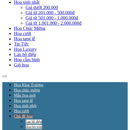
Hoa sinh nhật
Giá dưới 200.000
Giá từ 201.000 - 500.000đ
Giá từ 501.000 - 1.000.000đ
Giá từ 1.001.000 - 2.000.000đ
Hoa Chúc Mừng
Hoa cưới
Hoa tang lễ
Tin Tức
Hoa Luxury
Lan hồ điệp
Hoa cắm bình
Giỏ hoa
Hoa Khai Trương
Hoa chúc mừng
Mẫu hoa mới
Hoa tang lễ
Hoa sinh nhật
Hoa cưới
Chủ đề hoa
Lan hồ điệp
Hoa bó tròn