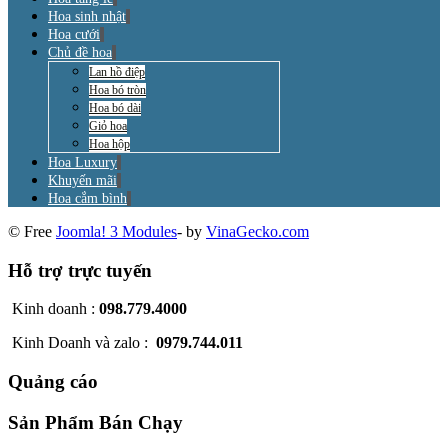
Hoa sinh nhật
Hoa cưới
Chủ đề hoa
Lan hồ điệp
Hoa bó tròn
Hoa bó dài
Giỏ hoa
Hoa hộp
Hoa Luxury
Khuyến mãi
Hoa cắm bình
© Free
Joomla! 3 Modules
- by
VinaGecko.com
Hỗ trợ trực tuyến
Kinh doanh :
098.779.4000
Kinh Doanh và zalo :
0979.744.011
Quảng cáo
Sản Phẩm Bán Chạy