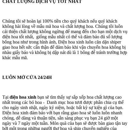
CHẤT LƯỢNG DỊCH VỤ TỐT NHẤT
Chúng tôi sẽ hoàn lại 100% tiền cho quý khách nếu quý khách
không hài lòng về mẫu mã hoa và chất lượng hoa. Chúng tôi luôn
cải thiện chất lượng không ngừng để mang đến cho bạn một dịch vụ
điện hoa tốt nhất, giống mẫu nhất có thể và đảm bảo đủ số lượng
bông hoa như trong hình ảnh, Điện hoa xinh luôn căn dặn shiper
giao hoa hết sức cẩn thận để đảm bảo khi vận chuyển hoa không bị
nhàu giấy báo và không bị dập nát dù là 1 bông để tránh trường hợp
khác mẫu mã.
LUÔN MỞ CỬA 24/24H
Tại
điện hoa xinh
bạn sẽ tìm thấy sự sắp xếp hoa chất lượng cao
nhất trong các bó hoa - Danh mục hoa tươi được phân chia cụ thể
cho ngày sinh nhật, ngày kỷ niệm, hoặc bất kỳ sự kiện gì của bạn.
Điện hoa xinh đảm bảo với bạn rằng giao hoa sẽ luôn luôn nhanh
chóng, dễ dàng và thuận tiện, sẵn sàng phục vụ bạn 24 giờ một
ngày và 7 ngày một tuần. Món quà của bạn sẽ được bàn giao tận tay
bởi một trong những người thợ hoa và ship chuyên nghiệp của