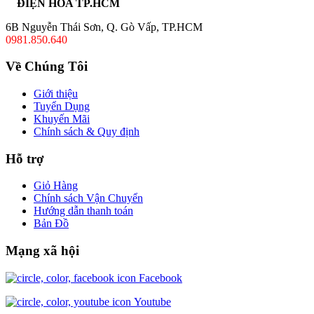
ĐIỆN HOA TP.HCM
6B Nguyễn Thái Sơn, Q. Gò Vấp, TP.HCM
0981.850.640
Về Chúng Tôi
Giới thiệu
Tuyển Dụng
Khuyến Mãi
Chính sách & Quy định
Hỗ trợ
Giỏ Hàng
Chính sách Vận Chuyển
Hướng dẫn thanh toán
Bản Đồ
Mạng xã hội
Facebook
Youtube