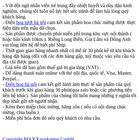
-
Với đội ngũ nhân viên trẻ trung đầy nhiệt huyết và dày dặn kinh
nghiệm, chúng tôi luôn nỗ lực hết sức mình để làm hài lòng quý
khách hàng.
- Điện
hoa tươi hà nội
cam kết sản phẩm hoa chúc mừng được thực
hiện dựa trên mẫu đã chọn.
- Sản phẩm được chuyển phát miễn phí trong khu vực nội thành (
hoặc bán kính 10km ). Riêng Long Biên, Gia Lâm và Đông Anh
vui lòng liên hệ để biết phí Ship.
- Thời gian giao hàng nhanh nhất có thể từ 30 phút kể từ khi khách
hàng đặt hàng (đối với các đơn hàng gấp, tuỳ thuộc vào yêu cầu và
địa chỉ được giao).
- Giá trên đã bao gồm thuế giá trị gia tăng (VAT) .
- Dễ dàng thanh toán online với thẻ nội địa, quốc tế, Visa, Master,
Paypal...
-
Điện hoa hà nội
cam kết gửi hình ảnh thực tế sản phẩm của quý
khách trước khi giao hàng 30 phút(qua zalo hoặc các phương tiện
liên hệ khác). Sản phẩm của chúng tôi luôn mang những ý nghĩa tốt
đẹp nhất gửi tới người nhận.
- Kèm theo thiệp chúc mừng, băng zôn ( nếu có nội dung chúc
mừng, chia buồn )
- Miễn phí hóa đơn đỏ nếu quý khách có nhu cầu.
Copyright MAXXmarketing GmbH