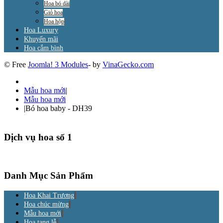
Hoa bó dài
Giỏ hoa
Hoa hộp
Hoa Luxury
Khuyến mãi
Hoa cắm bình
© Free
Joomla! 3 Modules
- by
VinaGecko.com
Mẫu hoa mới
|
Mẫu hoa mới
|
Bó hoa baby - DH39
Dịch vụ hoa số 1
Danh Mục Sản Phẩm
Hoa Khai Trương
Hoa chúc mừng
Mẫu hoa mới
Hoa tang lễ