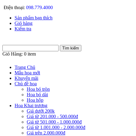
Điện thoại:
098.779.4000
Sản phẩm bạn thích
Giỏ hàng
Kiểm tra
Giỏ Hàng:
0 item
Trang Chủ
Mẫu hoa mới
Khuyến mãi
Chủ đề hoa
Hoa bó tròn
Hoa bó dài
Hoa hộp
Hoa Khai trương
Giá dưới 200k
Giá từ 201.000 - 500.000đ
Giá từ 501.000 - 1.000.000đ
Giá từ 1.001.000 - 2.000.000đ
Giá trên 2.000.000đ