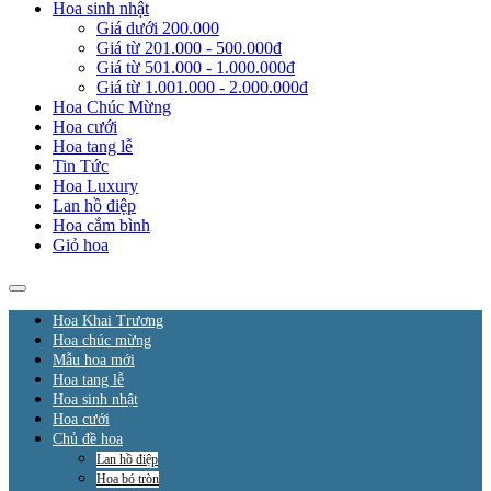
Hoa sinh nhật
Giá dưới 200.000
Giá từ 201.000 - 500.000đ
Giá từ 501.000 - 1.000.000đ
Giá từ 1.001.000 - 2.000.000đ
Hoa Chúc Mừng
Hoa cưới
Hoa tang lễ
Tin Tức
Hoa Luxury
Lan hồ điệp
Hoa cắm bình
Giỏ hoa
Hoa Khai Trương
Hoa chúc mừng
Mẫu hoa mới
Hoa tang lễ
Hoa sinh nhật
Hoa cưới
Chủ đề hoa
Lan hồ điệp
Hoa bó tròn