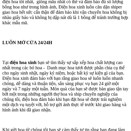
điện hoa tốt nhất, giống mẫu nhất có thể và đảm bảo đủ số lượng
bông hoa như trong hình ảnh, Điện hoa xinh luôn căn dặn shiper
giao hoa hết sức cẩn thận để đảm bảo khi vận chuyển hoa không bị
nhàu giấy báo và không bị dập nát dù là 1 bông để tránh trường hợp
khác mẫu mã.
LUÔN MỞ CỬA 24/24H
Tại
điện hoa xinh
bạn sẽ tìm thấy sự sắp xếp hoa chất lượng cao
nhất trong các bó hoa - Danh mục hoa tươi được phân chia cụ thể
cho ngày sinh nhật, ngày kỷ niệm, hoặc bất kỳ sự kiện gì của bạn.
Điện hoa xinh đảm bảo với bạn rằng giao hoa sẽ luôn luôn nhanh
chóng, dễ dàng và thuận tiện, sẵn sàng phục vụ bạn 24 giờ một
ngày và 7 ngày một tuần. Món quà của bạn sẽ được bàn giao tận tay
bởi một trong những người thợ hoa và ship chuyên nghiệp của
chúng tôi, điện hoa đảm bảo khi bạn đặt hoa sẽ được trải nghiệm
một dịch vụ tuyệt vời, hỗ trợ gửi ảnh thực tế trước khi giao hàng và
hình ảnh khi đã giao nhận.
Khi gửi hoa từ chúng tôi bạn sẽ cảm thấy tự tin rằng bạn đang làm