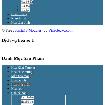
Hoa bó dài
Giỏ hoa
Hoa hộp
Hoa Luxury
Khuyến mãi
Hoa cắm bình
© Free
Joomla! 3 Modules
- by
VinaGecko.com
Dịch vụ hoa số 1
Danh Mục Sản Phẩm
Hoa Khai Trương
Hoa chúc mừng
Mẫu hoa mới
Hoa tang lễ
Hoa sinh nhật
Hoa cưới
Chủ đề hoa
Lan hồ điệp
Hoa bó tròn