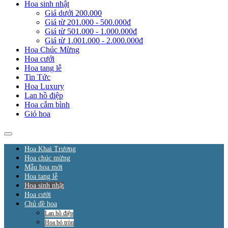
Hoa sinh nhật
Giá dưới 200.000
Giá từ 201.000 - 500.000đ
Giá từ 501.000 - 1.000.000đ
Giá từ 1.001.000 - 2.000.000đ
Hoa Chúc Mừng
Hoa cưới
Hoa tang lễ
Tin Tức
Hoa Luxury
Lan hồ điệp
Hoa cắm bình
Giỏ hoa
Hoa Khai Trương
Hoa chúc mừng
Mẫu hoa mới
Hoa tang lễ
Hoa sinh nhật
Hoa cưới
Chủ đề hoa
Lan hồ điệp
Hoa bó tròn