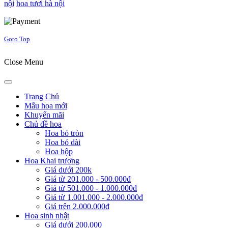
nội
hoa tươi hà nội
Joomla! 3 Templates
Goto Top
Close Menu
Trang Chủ
Mẫu hoa mới
Khuyến mãi
Chủ đề hoa
Hoa bó tròn
Hoa bó dài
Hoa hộp
Hoa Khai trương
Giá dưới 200k
Giá từ 201.000 - 500.000đ
Giá từ 501.000 - 1.000.000đ
Giá từ 1.001.000 - 2.000.000đ
Giá trên 2.000.000đ
Hoa sinh nhật
Giá dưới 200.000