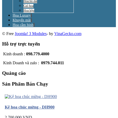
Hoa bó dài
Giỏ hoa
Hoa hộp
Hoa Luxury
Khuyến mãi
Hoa cắm bình
© Free
Joomla! 3 Modules
- by
VinaGecko.com
Hỗ trợ trực tuyến
Kinh doanh :
098.779.4000
Kinh Doanh và zalo :
0979.744.011
Quảng cáo
Sản Phẩm Bán Chạy
Kệ hoa chúc mừng - DH900
2.700.000 VND