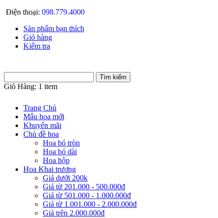
Điện thoại:
098.779.4000
Sản phẩm bạn thích
Giỏ hàng
Kiểm tra
Giỏ Hàng:
1 item
Trang Chủ
Mẫu hoa mới
Khuyến mãi
Chủ đề hoa
Hoa bó tròn
Hoa bó dài
Hoa hộp
Hoa Khai trương
Giá dưới 200k
Giá từ 201.000 - 500.000đ
Giá từ 501.000 - 1.000.000đ
Giá từ 1.001.000 - 2.000.000đ
Giá trên 2.000.000đ