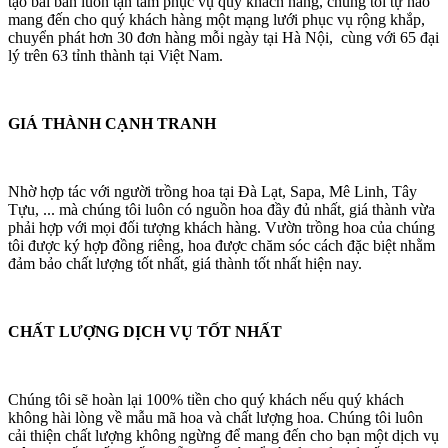
tạo bài bản luôn tận tâm phục vụ quý khách hàng, chúng tôi tự hào
mang đến cho quý khách hàng một mạng lưới phục vụ rộng khắp,
chuyển phát hơn 30 đơn hàng mỗi ngày tại Hà Nội, cùng với 65 đại
lý trên 63 tỉnh thành tại Việt Nam.
GIÁ THÀNH CẠNH TRANH
Nhờ hợp tác với người trồng hoa tại Đà Lạt, Sapa, Mê Linh, Tây
Tựu, ... mà chúng tôi luôn có nguồn hoa đầy đủ nhất, giá thành vừa
phải hợp với mọi đối tượng khách hàng. Vườn trồng hoa của chúng
tôi được ký hợp đồng riêng, hoa được chăm sóc cách đặc biệt nhằm
đảm bảo chất lượng tốt nhất, giá thành tốt nhất hiện nay.
CHẤT LƯỢNG DỊCH VỤ TỐT NHẤT
Chúng tôi sẽ hoàn lại 100% tiền cho quý khách nếu quý khách
không hài lòng về mẫu mã hoa và chất lượng hoa. Chúng tôi luôn
cải thiện chất lượng không ngừng để mang đến cho bạn một dịch vụ