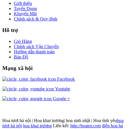
Giới thiệu
Tuyển Dụng
Khuyến Mãi
Chính sách & Quy định
Hỗ trợ
Giỏ Hàng
Chính sách Vận Chuyển
Hướng dẫn thanh toán
Bản Đồ
Mạng xã hội
Facebook
Youtube
Google +
Hoa tươi hà nội | Hoa khai trương| hoa sinh nhật | Hoa tình yêu
hoa
tươi hà nội
hoa khai trương
Liên kết:
http://hoatot.com
điện hoa hà