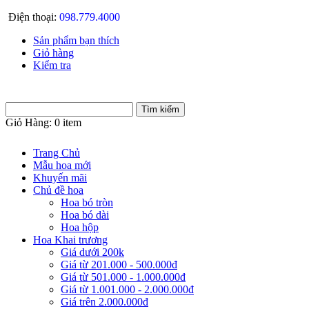
Điện thoại:
098.779.4000
Sản phẩm bạn thích
Giỏ hàng
Kiểm tra
Giỏ Hàng:
0 item
Trang Chủ
Mẫu hoa mới
Khuyến mãi
Chủ đề hoa
Hoa bó tròn
Hoa bó dài
Hoa hộp
Hoa Khai trương
Giá dưới 200k
Giá từ 201.000 - 500.000đ
Giá từ 501.000 - 1.000.000đ
Giá từ 1.001.000 - 2.000.000đ
Giá trên 2.000.000đ