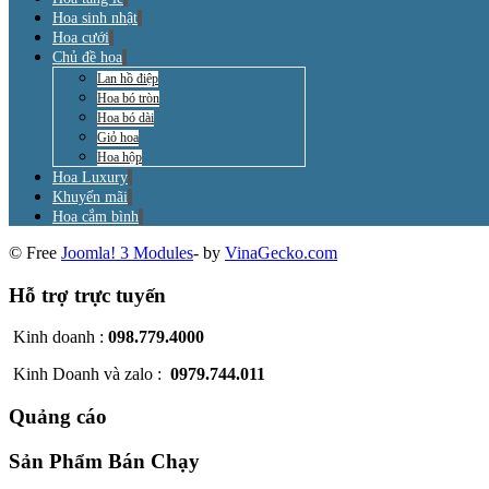
Hoa sinh nhật
Hoa cưới
Chủ đề hoa
Lan hồ điệp
Hoa bó tròn
Hoa bó dài
Giỏ hoa
Hoa hộp
Hoa Luxury
Khuyến mãi
Hoa cắm bình
© Free
Joomla! 3 Modules
- by
VinaGecko.com
Hỗ trợ trực tuyến
Kinh doanh :
098.779.4000
Kinh Doanh và zalo :
0979.744.011
Quảng cáo
Sản Phẩm Bán Chạy