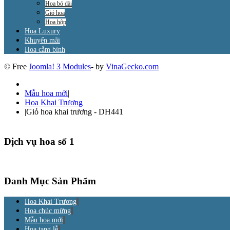
Hoa bó dài
Giỏ hoa
Hoa hộp
Hoa Luxury
Khuyến mãi
Hoa cắm bình
© Free
Joomla! 3 Modules
- by
VinaGecko.com
Mẫu hoa mới
|
Hoa Khai Trương
|
Giỏ hoa khai trương - DH441
Dịch vụ hoa số 1
Danh Mục Sản Phẩm
Hoa Khai Trương
Hoa chúc mừng
Mẫu hoa mới
Hoa tang lễ