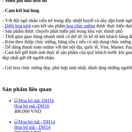
- Miễn phí hóa đơn đỏ
- Cam kết hài lòng
-
Với đội ngũ nhân viên trẻ trung đầy nhiệt huyết và dày dặn kinh ng
-
Điện hoa tươi
cam kết sản phẩm
hoa chúc mừng
được thực hiện dựa
- Sản phẩm được chuyển phát miễn phí trong khu vực thành phố
- Thời gian giao hàng nhanh nhất có thể từ 1h kể từ khi khách hàng đ
- Kèm theo thiệp chúc mừng, băng zôn ( nếu có nội dung chúc mừng 
- Dễ dàng thanh toán online với thẻ nội địa, quốc tế, Visa, Master, Pay
- Cam kết gửi hình ảnh thực tế sản phẩm của quý khách trước khi gia
đẹp nhất gửi tới người nhận.
- Giỏ hoa chúc mừng đẹp, phù hợp sinh nhật, dành tặng những người
Sản phẩm liên quan
Hoa bó mã -DH16
400.000 VND
Hoa bó mã - DH14