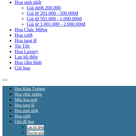
Hoa sinh nhật
Giá dưới 200.000
Giá từ 201.000 - 500.000đ
Giá từ 501.000 - 1.000.000đ
Giá từ 1.001.000 - 2.000.000đ
Hoa Chúc Mừng
Hoa cưới
Hoa tang lễ
Tin Tức
Hoa Luxury
Lan hồ điệp
Hoa cắm bình
Giỏ hoa
Hoa Khai Trương
Hoa chúc mừng
Mẫu hoa mới
Hoa tang lễ
Hoa sinh nhật
Hoa cưới
Chủ đề hoa
Lan hồ điệp
Hoa bó tròn