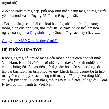
người nhận.
-Bó hoa chúc mừng đẹp, phù hợp sinh nhật, dành tặng những người
yêu hoa tươi và những người đam mê nghệ thuật.
- Bó hoa được cắm bởi các loại hoa nhẹ nhàng, nữ tính, mang
thông điệp của tình yêu, tình mẫu tử. Vì vậy, nó có thể làm hoa
ngày của mẹ,
hoa tặng sinh nhật,
Chúc mừng các thầy cô, v.v....
Copyright MAXXmarketing GmbH
HỆ THỐNG HOA TỐT
Không ngừng nỗ lực để mang đến một dịch vụ điện hoa tốt nhất
Việt Nam.
Hoa tốt
có đội ngũ nhân viên dày dặn kinh nghiệm do
chính chúng tôi đào tạo riêng từ thợ cắm hoa đến shiper được đào
tạo bài bản luôn tận tâm phục vụ quý khách hàng, chúng tôi tự hào
mang đến cho quý khách hàng một mạng lưới phục vụ rộng khắp,
chuyển phát hơn 30 đơn hàng mỗi ngày tại Hà Nội, cùng với 65 đại
lý trên 63 tỉnh thành tại Việt Nam.
GIÁ THÀNH CẠNH TRANH