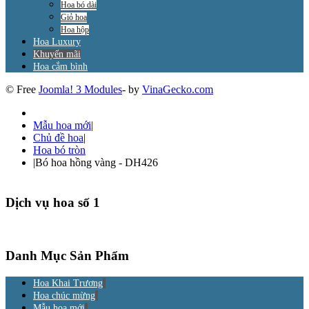
Hoa bó dài
Giỏ hoa
Hoa hộp
Hoa Luxury
Khuyến mãi
Hoa cắm bình
© Free
Joomla! 3 Modules
- by
VinaGecko.com
Mẫu hoa mới
|
Chủ đề hoa
|
Hoa bó tròn
|
Bó hoa hồng vàng - DH426
Dịch vụ hoa số 1
Danh Mục Sản Phẩm
Hoa Khai Trương
Hoa chúc mừng
Mẫu hoa mới