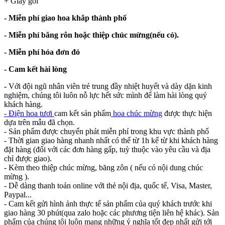
+ Giấy gói
- Miễn phí giao hoa khắp thành phố
- Miễn phí băng rôn hoặc thiệp chúc mừng(nếu có).
- Miễn phí hóa đơn đỏ
- Cam kết hài lòng
-
Với đội ngũ nhân viên trẻ trung đầy nhiệt huyết và dày dặn kinh
nghiệm, chúng tôi luôn nỗ lực hết sức mình để làm hài lòng quý
khách hàng.
- Điện hoa tươi
cam kết sản phẩm
hoa chúc mừng
được thực hiện
dựa trên mẫu đã chọn.
- Sản phẩm được chuyển phát miễn phí trong khu vực thành phố
- Thời gian giao hàng nhanh nhất có thể từ 1h kể từ khi khách hàng
đặt hàng (đối với các đơn hàng gấp, tuỳ thuộc vào yêu cầu và địa
chỉ được giao).
- Kèm theo thiệp chúc mừng, băng zôn ( nếu có nội dung chúc
mừng ).
- Dễ dàng thanh toán online với thẻ nội địa, quốc tế, Visa, Master,
Paypal...
- Cam kết gửi hình ảnh thực tế sản phẩm của quý khách trước khi
giao hàng 30 phút(qua zalo hoặc các phương tiện liên hệ khác). Sản
phẩm của chúng tôi luôn mang những ý nghĩa tốt đẹp nhất gửi tới