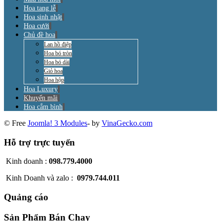
Hoa tang lễ
Hoa sinh nhật
Hoa cưới
Chủ đề hoa
Lan hồ điệp
Hoa bó tròn
Hoa bó dài
Giỏ hoa
Hoa hộp
Hoa Luxury
Khuyến mãi
Hoa cắm bình
© Free
Joomla! 3 Modules
- by
VinaGecko.com
Hỗ trợ trực tuyến
Kinh doanh :
098.779.4000
Kinh Doanh và zalo :
0979.744.011
Quảng cáo
Sản Phẩm Bán Chạy