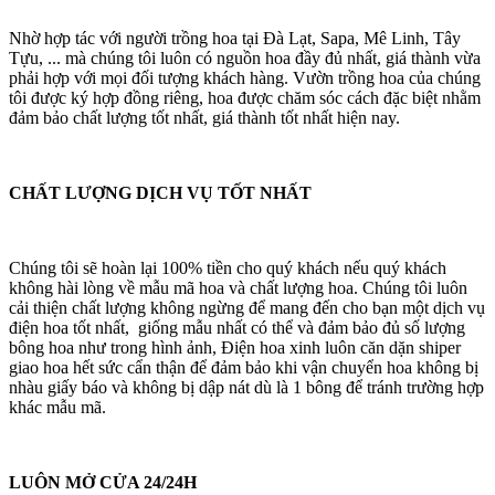
Nhờ hợp tác với người trồng hoa tại Đà Lạt, Sapa, Mê Linh, Tây
Tựu, ... mà chúng tôi luôn có nguồn hoa đầy đủ nhất, giá thành vừa
phải hợp với mọi đối tượng khách hàng. Vườn trồng hoa của chúng
tôi được ký hợp đồng riêng, hoa được chăm sóc cách đặc biệt nhằm
đảm bảo chất lượng tốt nhất, giá thành tốt nhất hiện nay.
CHẤT LƯỢNG DỊCH VỤ TỐT NHẤT
Chúng tôi sẽ hoàn lại 100% tiền cho quý khách nếu quý khách
không hài lòng về mẫu mã hoa và chất lượng hoa. Chúng tôi luôn
cải thiện chất lượng không ngừng để mang đến cho bạn một dịch vụ
điện hoa tốt nhất, giống mẫu nhất có thể và đảm bảo đủ số lượng
bông hoa như trong hình ảnh, Điện hoa xinh luôn căn dặn shiper
giao hoa hết sức cẩn thận để đảm bảo khi vận chuyển hoa không bị
nhàu giấy báo và không bị dập nát dù là 1 bông để tránh trường hợp
khác mẫu mã.
LUÔN MỞ CỬA 24/24H