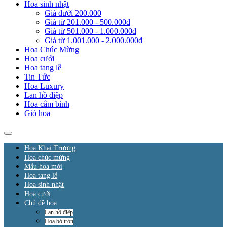
Hoa sinh nhật
Giá dưới 200.000
Giá từ 201.000 - 500.000đ
Giá từ 501.000 - 1.000.000đ
Giá từ 1.001.000 - 2.000.000đ
Hoa Chúc Mừng
Hoa cưới
Hoa tang lễ
Tin Tức
Hoa Luxury
Lan hồ điệp
Hoa cắm bình
Giỏ hoa
Hoa Khai Trương
Hoa chúc mừng
Mẫu hoa mới
Hoa tang lễ
Hoa sinh nhật
Hoa cưới
Chủ đề hoa
Lan hồ điệp
Hoa bó tròn