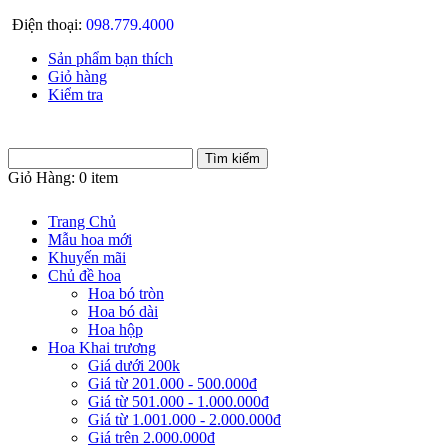
Điện thoại:
098.779.4000
Sản phẩm bạn thích
Giỏ hàng
Kiểm tra
Giỏ Hàng:
0 item
Trang Chủ
Mẫu hoa mới
Khuyến mãi
Chủ đề hoa
Hoa bó tròn
Hoa bó dài
Hoa hộp
Hoa Khai trương
Giá dưới 200k
Giá từ 201.000 - 500.000đ
Giá từ 501.000 - 1.000.000đ
Giá từ 1.001.000 - 2.000.000đ
Giá trên 2.000.000đ