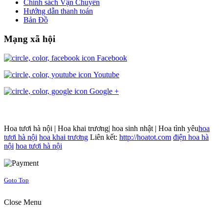
Chính sách Vận Chuyển
Hướng dẫn thanh toán
Bản Đồ
Mạng xã hội
Facebook
Youtube
Google +
Hoa tươi hà nội | Hoa khai trương| hoa sinh nhật | Hoa tình yêu
hoa
tươi hà nội
hoa khai trương
Liên kết:
http://hoatot.com
điện hoa hà
nội
hoa tươi hà nội
Joomla! 3 Templates
Goto Top
Close Menu