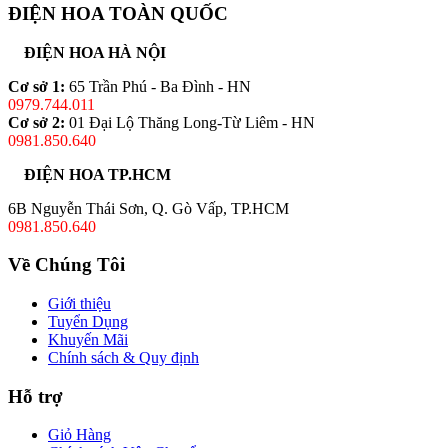
ĐIỆN HOA TOÀN QUỐC
ĐIỆN HOA HÀ NỘI
Cơ sở 1:
65 Trần Phú - Ba Đình - HN
0979.744.011
Cơ sở 2:
01 Đại Lộ Thăng Long-Từ Liêm - HN
0981.850.640
ĐIỆN HOA TP.HCM
6B Nguyễn Thái Sơn, Q. Gò Vấp, TP.HCM
0981.850.640
Về Chúng Tôi
Giới thiệu
Tuyển Dụng
Khuyến Mãi
Chính sách & Quy định
Hỗ trợ
Giỏ Hàng