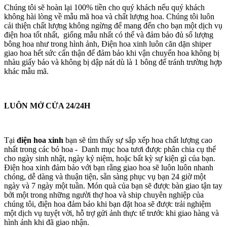
Chúng tôi sẽ hoàn lại 100% tiền cho quý khách nếu quý khách
không hài lòng về mẫu mã hoa và chất lượng hoa. Chúng tôi luôn
cải thiện chất lượng không ngừng để mang đến cho bạn một dịch vụ
điện hoa tốt nhất, giống mẫu nhất có thể và đảm bảo đủ số lượng
bông hoa như trong hình ảnh, Điện hoa xinh luôn căn dặn shiper
giao hoa hết sức cẩn thận để đảm bảo khi vận chuyển hoa không bị
nhàu giấy báo và không bị dập nát dù là 1 bông để tránh trường hợp
khác mẫu mã.
LUÔN MỞ CỬA 24/24H
Tại
điện hoa xinh
bạn sẽ tìm thấy sự sắp xếp hoa chất lượng cao
nhất trong các bó hoa - Danh mục hoa tươi được phân chia cụ thể
cho ngày sinh nhật, ngày kỷ niệm, hoặc bất kỳ sự kiện gì của bạn.
Điện hoa xinh đảm bảo với bạn rằng giao hoa sẽ luôn luôn nhanh
chóng, dễ dàng và thuận tiện, sẵn sàng phục vụ bạn 24 giờ một
ngày và 7 ngày một tuần. Món quà của bạn sẽ được bàn giao tận tay
bởi một trong những người thợ hoa và ship chuyên nghiệp của
chúng tôi, điện hoa đảm bảo khi bạn đặt hoa sẽ được trải nghiệm
một dịch vụ tuyệt vời, hỗ trợ gửi ảnh thực tế trước khi giao hàng và
hình ảnh khi đã giao nhận.