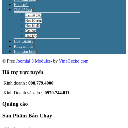
Hoa cưới
Chủ đề hoa
Lan hồ điệp
Hoa bó tròn
Hoa bó dài
Giỏ hoa
Hoa hộp
Hoa Luxury
Khuyến mãi
Hoa cắm bình
© Free
Joomla! 3 Modules
- by
VinaGecko.com
Hỗ trợ trực tuyến
Kinh doanh :
098.779.4000
Kinh Doanh và zalo :
0979.744.011
Quảng cáo
Sản Phẩm Bán Chạy