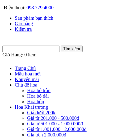
Điện thoại:
098.779.4000
Sản phẩm bạn thích
Giỏ hàng
Kiểm tra
Giỏ Hàng:
0 item
Trang Chủ
Mẫu hoa mới
Khuyến mãi
Chủ đề hoa
Hoa bó tròn
Hoa bó dài
Hoa hộp
Hoa Khai trương
Giá dưới 200k
Giá từ 201.000 - 500.000đ
Giá từ 501.000 - 1.000.000đ
Giá từ 1.001.000 - 2.000.000đ
Giá trên 2.000.000đ