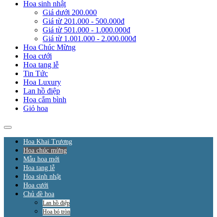
Hoa sinh nhật
Giá dưới 200.000
Giá từ 201.000 - 500.000đ
Giá từ 501.000 - 1.000.000đ
Giá từ 1.001.000 - 2.000.000đ
Hoa Chúc Mừng
Hoa cưới
Hoa tang lễ
Tin Tức
Hoa Luxury
Lan hồ điệp
Hoa cắm bình
Giỏ hoa
Hoa Khai Trương
Hoa chúc mừng
Mẫu hoa mới
Hoa tang lễ
Hoa sinh nhật
Hoa cưới
Chủ đề hoa
Lan hồ điệp
Hoa bó tròn