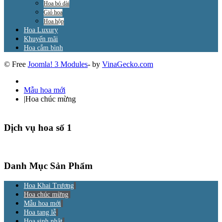
Hoa bó dài
Giỏ hoa
Hoa hộp
Hoa Luxury
Khuyến mãi
Hoa cắm bình
© Free
Joomla! 3 Modules
- by
VinaGecko.com
Mẫu hoa mới
|
Hoa chúc mừng
Dịch vụ hoa số 1
Danh Mục Sản Phẩm
Hoa Khai Trương
Hoa chúc mừng
Mẫu hoa mới
Hoa tang lễ
Hoa sinh nhật