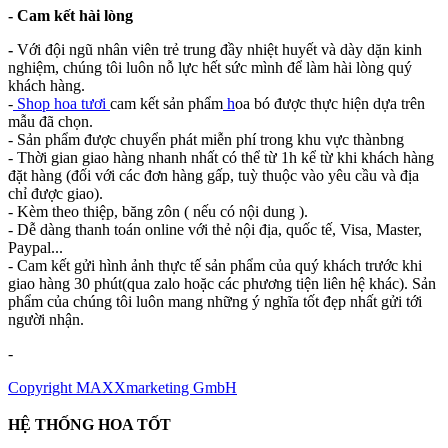
- Cam kết hài lòng
-
Với đội ngũ nhân viên trẻ trung đầy nhiệt huyết và dày dặn kinh
nghiệm, chúng tôi luôn nỗ lực hết sức mình để làm hài lòng quý
khách hàng.
-
Shop hoa tươi
cam kết sản phẩm
h
oa bó được thực hiện dựa trên
mẫu đã chọn.
- Sản phẩm được chuyển phát miễn phí trong khu vực thànbng
- Thời gian giao hàng nhanh nhất có thể từ 1h kể từ khi khách hàng
đặt hàng (đối với các đơn hàng gấp, tuỳ thuộc vào yêu cầu và địa
chỉ được giao).
- Kèm theo thiệp, băng zôn ( nếu có nội dung ).
- Dễ dàng thanh toán online với thẻ nội địa, quốc tế, Visa, Master,
Paypal...
- Cam kết gửi hình ảnh thực tế sản phẩm của quý khách trước khi
giao hàng 30 phút(qua zalo hoặc các phương tiện liên hệ khác). Sản
phẩm của chúng tôi luôn mang những ý nghĩa tốt đẹp nhất gửi tới
người nhận.
-
Copyright MAXXmarketing GmbH
HỆ THỐNG HOA TỐT