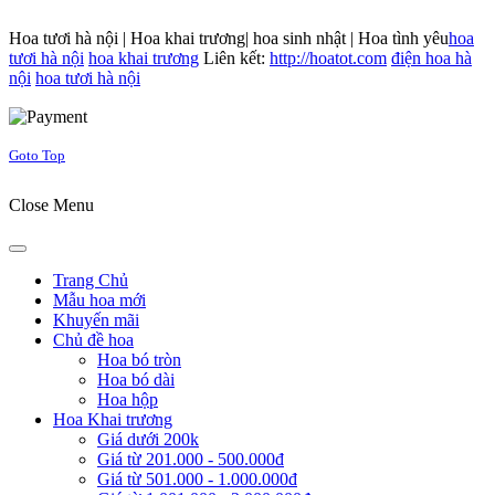
Hoa tươi hà nội | Hoa khai trương| hoa sinh nhật | Hoa tình yêu
hoa
tươi hà nội
hoa khai trương
Liên kết:
http://hoatot.com
điện hoa hà
nội
hoa tươi hà nội
Joomla! 3 Templates
Goto Top
Close Menu
Trang Chủ
Mẫu hoa mới
Khuyến mãi
Chủ đề hoa
Hoa bó tròn
Hoa bó dài
Hoa hộp
Hoa Khai trương
Giá dưới 200k
Giá từ 201.000 - 500.000đ
Giá từ 501.000 - 1.000.000đ