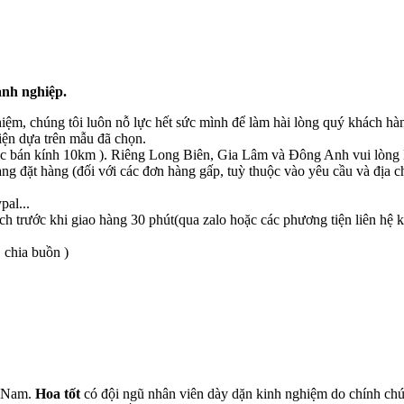
anh nghiệp.
hiệm, chúng tôi luôn nỗ lực hết sức mình để làm hài lòng quý khách hà
ện dựa trên mẫu đã chọn.
c bán kính 10km ). Riêng Long Biên, Gia Lâm và Đông Anh vui lòng li
àng đặt hàng (đối với các đơn hàng gấp, tuỳ thuộc vào yêu cầu và địa c
pal...
h trước khi giao hàng 30 phút(qua zalo hoặc các phương tiện liên hệ
 chia buồn )
t Nam.
Hoa tốt
có đội ngũ nhân viên dày dặn kinh nghiệm do chính chún