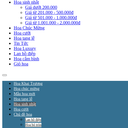
Hoa sinh nhật
Giá dưới 200.000
Giá từ 201.000 - 500.000đ
Giá từ 501.000 - 1.000.000đ
Giá từ 1.001.000 - 2.000.000đ
Hoa Chúc Mừng
Hoa cưới
Hoa tang lễ
Tin Tức
Hoa Luxury
Lan hồ điệp
Hoa cắm bình
Giỏ hoa
Hoa Khai Trương
Hoa chúc mừng
Mẫu hoa mới
Hoa tang lễ
Hoa sinh nhật
Hoa cưới
Chủ đề hoa
Lan hồ điệp
Hoa bó tròn