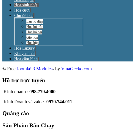
Hoa sinh nhật
Hoa cưới
Chủ đề hoa
Lan hồ điệp
Hoa bó tròn
Hoa bó dài
Giỏ hoa
Hoa hộp
Hoa Luxury
Khuyến mãi
Hoa cắm bình
© Free
Joomla! 3 Modules
- by
VinaGecko.com
Hỗ trợ trực tuyến
Kinh doanh :
098.779.4000
Kinh Doanh và zalo :
0979.744.011
Quảng cáo
Sản Phẩm Bán Chạy