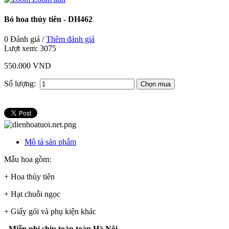
Bó hoa thủy tiên - DH462
0 Đánh giá /
Thêm đánh giá
Lượt xem:
3075
550.000 VND
Số lượng:
Mô tả sản phẩm
Mẫu hoa gồm:
+ Hoa thủy tiên
+ Hạt chuỗi ngọc
+ Giấy gói và phụ kiện khác
- Miễn phí ship toàn toàn Hà Nội.