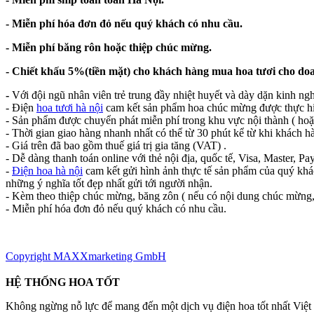
- Miễn phí hóa đơn đỏ nếu quý khách có nhu cầu.
- Miễn phí băng rôn hoặc thiệp chúc mừng.
- Chiết khấu 5%(tiền mặt) cho khách hàng mua hoa tươi cho do
-
Với đội ngũ nhân viên trẻ trung đầy nhiệt huyết và dày dặn kinh ng
- Điện
hoa tươi hà nội
cam kết sản phẩm hoa chúc mừng được thực hi
- Sản phẩm được chuyển phát miễn phí trong khu vực nội thành ( hoặ
- Thời gian giao hàng nhanh nhất có thể từ 30 phút kể từ khi khách h
- Giá trên đã bao gồm thuế giá trị gia tăng (VAT) .
- Dễ dàng thanh toán online với thẻ nội địa, quốc tế, Visa, Master, Pay
-
Điện hoa hà nội
cam kết gửi hình ảnh thực tế sản phẩm của quý khác
những ý nghĩa tốt đẹp nhất gửi tới người nhận.
- Kèm theo thiệp chúc mừng, băng zôn ( nếu có nội dung chúc mừng,
- Miễn phí hóa đơn đỏ nếu quý khách có nhu cầu.
Copyright MAXXmarketing GmbH
HỆ THỐNG HOA TỐT
Không ngừng nỗ lực để mang đến một dịch vụ điện hoa tốt nhất Việ