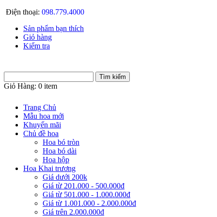
Điện thoại:
098.779.4000
Sản phẩm bạn thích
Giỏ hàng
Kiểm tra
Giỏ Hàng:
0 item
Trang Chủ
Mẫu hoa mới
Khuyến mãi
Chủ đề hoa
Hoa bó tròn
Hoa bó dài
Hoa hộp
Hoa Khai trương
Giá dưới 200k
Giá từ 201.000 - 500.000đ
Giá từ 501.000 - 1.000.000đ
Giá từ 1.001.000 - 2.000.000đ
Giá trên 2.000.000đ