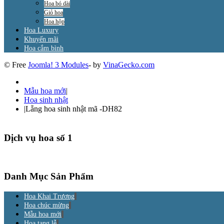
Hoa bó dài
Giỏ hoa
Hoa hộp
Hoa Luxury
Khuyến mãi
Hoa cắm bình
© Free
Joomla! 3 Modules
- by
VinaGecko.com
Mẫu hoa mới
|
Hoa sinh nhật
|
Lẵng hoa sinh nhật mã -DH82
Dịch vụ hoa số 1
Danh Mục Sản Phẩm
Hoa Khai Trương
Hoa chúc mừng
Mẫu hoa mới
Hoa tang lễ