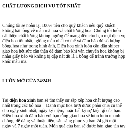
CHẤT LƯỢNG DỊCH VỤ TỐT NHẤT
Chúng tôi sẽ hoàn lại 100% tiền cho quý khách nếu quý khách
không hài lòng về mẫu mã hoa và chất lượng hoa. Chúng tôi luôn
cải thiện chất lượng không ngừng để mang đến cho bạn một dịch vụ
điện hoa tốt nhất, giống mẫu nhất có thể và đảm bảo đủ số lượng
bông hoa như trong hình ảnh, Điện hoa xinh luôn căn dặn shiper
giao hoa hết sức cẩn thận để đảm bảo khi vận chuyển hoa không bị
nhàu giấy báo và không bị dập nát dù là 1 bông để tránh trường hợp
khác mẫu mã.
LUÔN MỞ CỬA 24/24H
Tại
điện hoa xinh
bạn sẽ tìm thấy sự sắp xếp hoa chất lượng cao
nhất trong các bó hoa - Danh mục hoa tươi được phân chia cụ thể
cho ngày sinh nhật, ngày kỷ niệm, hoặc bất kỳ sự kiện gì của bạn.
Điện hoa xinh đảm bảo với bạn rằng giao hoa sẽ luôn luôn nhanh
chóng, dễ dàng và thuận tiện, sẵn sàng phục vụ bạn 24 giờ một
ngày và 7 ngày một tuần. Món quà của bạn sẽ được bàn giao tận tay