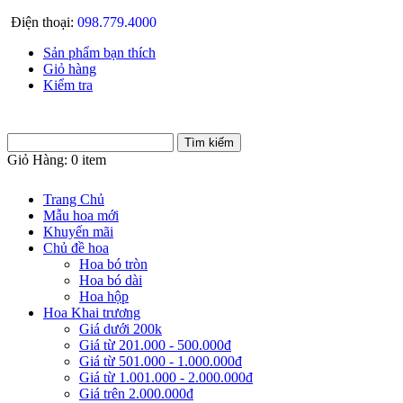
Điện thoại:
098.779.4000
Sản phẩm bạn thích
Giỏ hàng
Kiểm tra
Giỏ Hàng:
0 item
Trang Chủ
Mẫu hoa mới
Khuyến mãi
Chủ đề hoa
Hoa bó tròn
Hoa bó dài
Hoa hộp
Hoa Khai trương
Giá dưới 200k
Giá từ 201.000 - 500.000đ
Giá từ 501.000 - 1.000.000đ
Giá từ 1.001.000 - 2.000.000đ
Giá trên 2.000.000đ