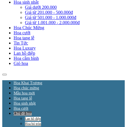
Hoa sinh nhật
Giá dưới 200.000
Giá từ 201.000 - 500.000đ
Giá từ 501.000 - 1.000.000đ
Giá từ 1.001.000 - 2.000.000đ
Hoa Chúc Mừng
Hoa cưới
Hoa tang lễ
Tin Tức
Hoa Luxury
Lan hồ điệp
Hoa cắm bình
Giỏ hoa
Hoa Khai Trương
Hoa chúc mừng
Mẫu hoa mới
Hoa tang lễ
Hoa sinh nhật
Hoa cưới
Chủ đề hoa
Lan hồ điệp
Hoa bó tròn