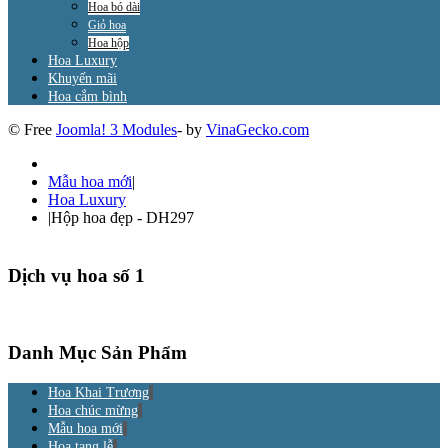
Hoa bó dài
Giỏ hoa
Hoa hộp
Hoa Luxury
Khuyến mãi
Hoa cắm bình
© Free
Joomla! 3 Modules
- by
VinaGecko.com
Mẫu hoa mới
|
Hoa Luxury
|
Hộp hoa đẹp - DH297
Dịch vụ hoa số 1
Danh Mục Sản Phẩm
Hoa Khai Trương
Hoa chúc mừng
Mẫu hoa mới
Hoa tang lễ