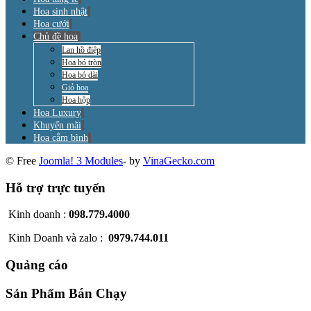
Hoa sinh nhật
Hoa cưới
Chủ đề hoa
Lan hồ điệp
Hoa bó tròn
Hoa bó dài
Giỏ hoa
Hoa hộp
Hoa Luxury
Khuyến mãi
Hoa cắm bình
© Free
Joomla! 3 Modules
- by
VinaGecko.com
Hỗ trợ trực tuyến
Kinh doanh :
098.779.4000
Kinh Doanh và zalo :
0979.744.011
Quảng cáo
Sản Phẩm Bán Chạy