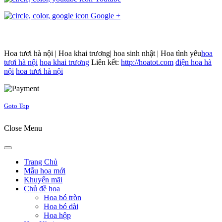
Google +
Hoa tươi hà nội | Hoa khai trương| hoa sinh nhật | Hoa tình yêu
hoa
tươi hà nội
hoa khai trương
Liên kết:
http://hoatot.com
điện hoa hà
nội
hoa tươi hà nội
Joomla! 3 Templates
Goto Top
Close Menu
Trang Chủ
Mẫu hoa mới
Khuyến mãi
Chủ đề hoa
Hoa bó tròn
Hoa bó dài
Hoa hộp