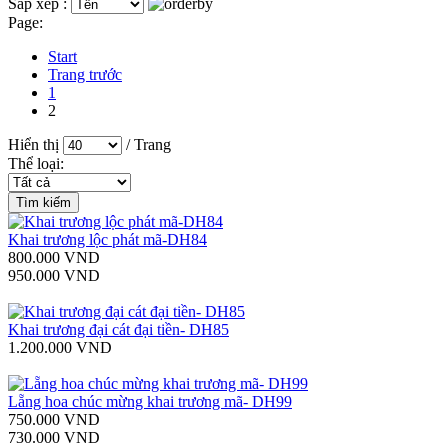
Sắp xếp :
Page:
Start
Trang trước
1
2
Hiển thị
/ Trang
Thể loại:
Khai trương lộc phát mã-DH84
800.000 VND
950.000 VND
Khai trương đại cát đại tiền- DH85
1.200.000 VND
Lẵng hoa chúc mừng khai trương mã- DH99
750.000 VND
730.000 VND