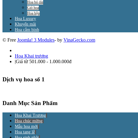
Hoa bó dài
Giỏ hoa
Hoa hộp
Hoa Luxury
Khuyến mãi
Hoa cắm bình
© Free
Joomla! 3 Modules
- by
VinaGecko.com
Hoa Khai trương
|
Giá từ 501.000 - 1.000.000đ
Dịch vụ hoa số 1
Danh Mục Sản Phẩm
Hoa Khai Trương
Hoa chúc mừng
Mẫu hoa mới
Hoa tang lễ
Hoa sinh nhật