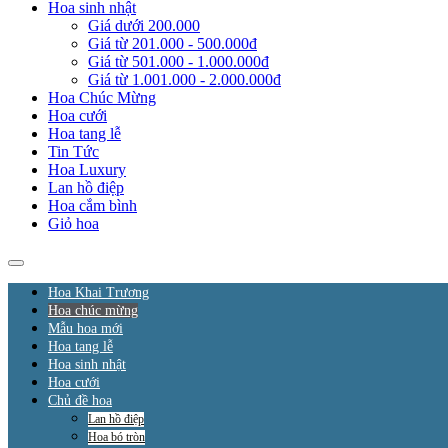
Hoa sinh nhật
Giá dưới 200.000
Giá từ 201.000 - 500.000đ
Giá từ 501.000 - 1.000.000đ
Giá từ 1.001.000 - 2.000.000đ
Hoa Chúc Mừng
Hoa cưới
Hoa tang lễ
Tin Tức
Hoa Luxury
Lan hồ điệp
Hoa cắm bình
Giỏ hoa
Hoa Khai Trương
Hoa chúc mừng
Mẫu hoa mới
Hoa tang lễ
Hoa sinh nhật
Hoa cưới
Chủ đề hoa
Lan hồ điệp
Hoa bó tròn