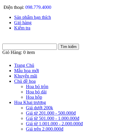
Điện thoại:
098.779.4000
Sản phẩm bạn thích
Giỏ hàng
Kiểm tra
Giỏ Hàng:
0 item
Trang Chủ
Mẫu hoa mới
Khuyến mãi
Chủ đề hoa
Hoa bó tròn
Hoa bó dài
Hoa hộp
Hoa Khai trương
Giá dưới 200k
Giá từ 201.000 - 500.000đ
Giá từ 501.000 - 1.000.000đ
Giá từ 1.001.000 - 2.000.000đ
Giá trên 2.000.000đ