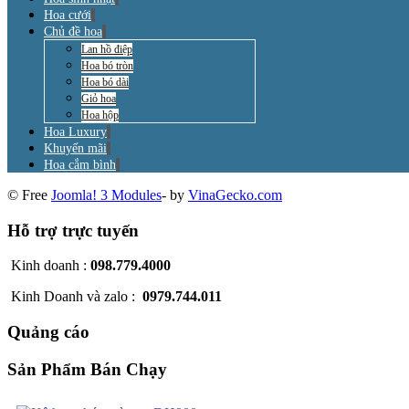
Hoa cưới
Chủ đề hoa
Lan hồ điệp
Hoa bó tròn
Hoa bó dài
Giỏ hoa
Hoa hộp
Hoa Luxury
Khuyến mãi
Hoa cắm bình
© Free
Joomla! 3 Modules
- by
VinaGecko.com
Hỗ trợ trực tuyến
Kinh doanh :
098.779.4000
Kinh Doanh và zalo :
0979.744.011
Quảng cáo
Sản Phẩm Bán Chạy