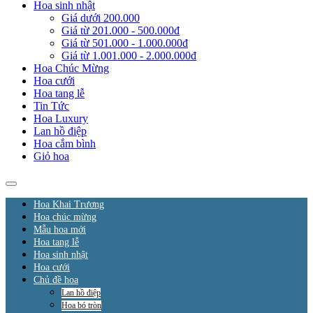
Hoa sinh nhật
Giá dưới 200.000
Giá từ 201.000 - 500.000đ
Giá từ 501.000 - 1.000.000đ
Giá từ 1.001.000 - 2.000.000đ
Hoa Chúc Mừng
Hoa cưới
Hoa tang lễ
Tin Tức
Hoa Luxury
Lan hồ điệp
Hoa cắm bình
Giỏ hoa
Hoa Khai Trương
Hoa chúc mừng
Mẫu hoa mới
Hoa tang lễ
Hoa sinh nhật
Hoa cưới
Chủ đề hoa
Lan hồ điệp
Hoa bó tròn