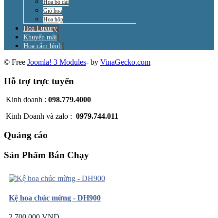
Hoa bó dài
Giỏ hoa
Hoa hộp
Hoa Luxury
Khuyến mãi
Hoa cắm bình
© Free
Joomla! 3 Modules
- by
VinaGecko.com
Hỗ trợ trực tuyến
Kinh doanh :
098.779.4000
Kinh Doanh và zalo :
0979.744.011
Quảng cáo
Sản Phẩm Bán Chạy
Kệ hoa chúc mừng - DH900
2.700.000 VND