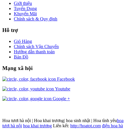
Giới thiệu
Tuyển Dụng
Khuyến Mãi
Chính sách & Quy định
Hỗ trợ
Giỏ Hàng
Chính sách Vận Chuyển
Hướng dẫn thanh toán
Bản Đồ
Mạng xã hội
Facebook
Youtube
Google +
Hoa tươi hà nội | Hoa khai trương| hoa sinh nhật | Hoa tình yêu
hoa
tươi hà nội
hoa khai trương
Liên kết:
http://hoatot.com
điện hoa hà