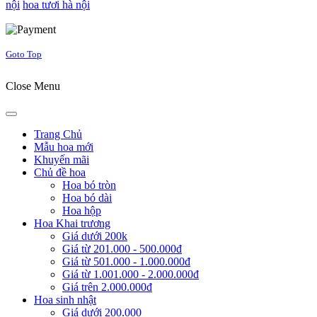
nội
hoa tươi hà nội
Joomla! 3 Templates
Goto Top
Close Menu
Trang Chủ
Mẫu hoa mới
Khuyến mãi
Chủ đề hoa
Hoa bó tròn
Hoa bó dài
Hoa hộp
Hoa Khai trương
Giá dưới 200k
Giá từ 201.000 - 500.000đ
Giá từ 501.000 - 1.000.000đ
Giá từ 1.001.000 - 2.000.000đ
Giá trên 2.000.000đ
Hoa sinh nhật
Giá dưới 200.000