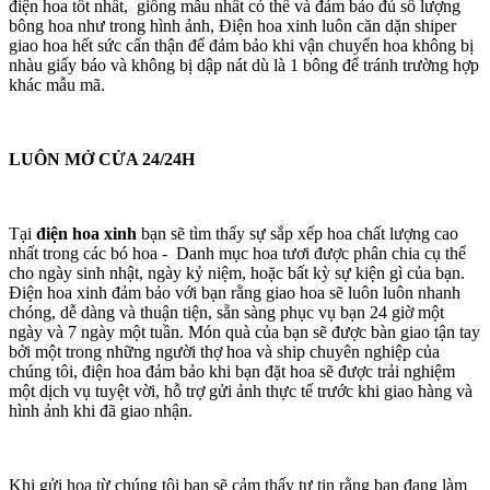
điện hoa tốt nhất, giống mẫu nhất có thể và đảm bảo đủ số lượng
bông hoa như trong hình ảnh, Điện hoa xinh luôn căn dặn shiper
giao hoa hết sức cẩn thận để đảm bảo khi vận chuyển hoa không bị
nhàu giấy báo và không bị dập nát dù là 1 bông để tránh trường hợp
khác mẫu mã.
LUÔN MỞ CỬA 24/24H
Tại
điện hoa xinh
bạn sẽ tìm thấy sự sắp xếp hoa chất lượng cao
nhất trong các bó hoa - Danh mục hoa tươi được phân chia cụ thể
cho ngày sinh nhật, ngày kỷ niệm, hoặc bất kỳ sự kiện gì của bạn.
Điện hoa xinh đảm bảo với bạn rằng giao hoa sẽ luôn luôn nhanh
chóng, dễ dàng và thuận tiện, sẵn sàng phục vụ bạn 24 giờ một
ngày và 7 ngày một tuần. Món quà của bạn sẽ được bàn giao tận tay
bởi một trong những người thợ hoa và ship chuyên nghiệp của
chúng tôi, điện hoa đảm bảo khi bạn đặt hoa sẽ được trải nghiệm
một dịch vụ tuyệt vời, hỗ trợ gửi ảnh thực tế trước khi giao hàng và
hình ảnh khi đã giao nhận.
Khi gửi hoa từ chúng tôi bạn sẽ cảm thấy tự tin rằng bạn đang làm