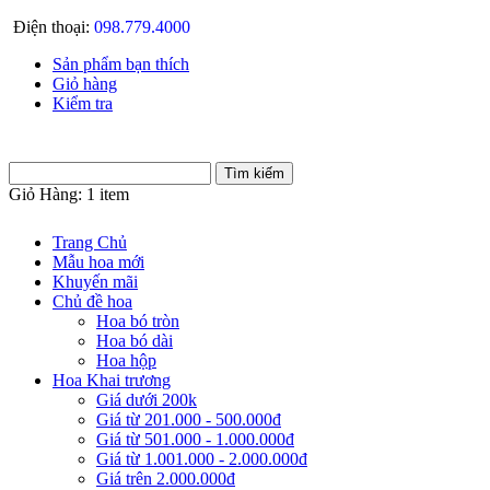
Điện thoại:
098.779.4000
Sản phẩm bạn thích
Giỏ hàng
Kiểm tra
Giỏ Hàng:
1 item
Trang Chủ
Mẫu hoa mới
Khuyến mãi
Chủ đề hoa
Hoa bó tròn
Hoa bó dài
Hoa hộp
Hoa Khai trương
Giá dưới 200k
Giá từ 201.000 - 500.000đ
Giá từ 501.000 - 1.000.000đ
Giá từ 1.001.000 - 2.000.000đ
Giá trên 2.000.000đ