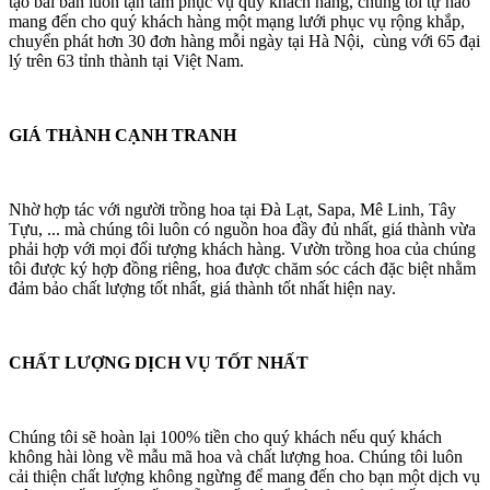
tạo bài bản luôn tận tâm phục vụ quý khách hàng, chúng tôi tự hào
mang đến cho quý khách hàng một mạng lưới phục vụ rộng khắp,
chuyển phát hơn 30 đơn hàng mỗi ngày tại Hà Nội, cùng với 65 đại
lý trên 63 tỉnh thành tại Việt Nam.
GIÁ THÀNH CẠNH TRANH
Nhờ hợp tác với người trồng hoa tại Đà Lạt, Sapa, Mê Linh, Tây
Tựu, ... mà chúng tôi luôn có nguồn hoa đầy đủ nhất, giá thành vừa
phải hợp với mọi đối tượng khách hàng. Vườn trồng hoa của chúng
tôi được ký hợp đồng riêng, hoa được chăm sóc cách đặc biệt nhằm
đảm bảo chất lượng tốt nhất, giá thành tốt nhất hiện nay.
CHẤT LƯỢNG DỊCH VỤ TỐT NHẤT
Chúng tôi sẽ hoàn lại 100% tiền cho quý khách nếu quý khách
không hài lòng về mẫu mã hoa và chất lượng hoa. Chúng tôi luôn
cải thiện chất lượng không ngừng để mang đến cho bạn một dịch vụ