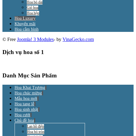
Hoa bó dài
Giỏ hoa
Hoa hộp
Hoa Luxury
Khuyến mãi
Hoa cắm bình
© Free
Joomla! 3 Modules
- by
VinaGecko.com
Dịch vụ hoa số 1
Danh Mục Sản Phẩm
Hoa Khai Trương
Hoa chúc mừng
Mẫu hoa mới
Hoa tang lễ
Hoa sinh nhật
Hoa cưới
Chủ đề hoa
Lan hồ điệp
Hoa bó tròn