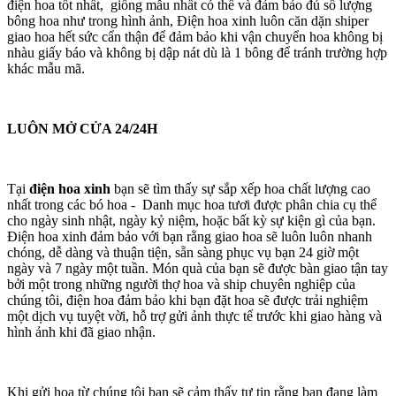
điện hoa tốt nhất, giống mẫu nhất có thể và đảm bảo đủ số lượng
bông hoa như trong hình ảnh, Điện hoa xinh luôn căn dặn shiper
giao hoa hết sức cẩn thận để đảm bảo khi vận chuyển hoa không bị
nhàu giấy báo và không bị dập nát dù là 1 bông để tránh trường hợp
khác mẫu mã.
LUÔN MỞ CỬA 24/24H
Tại
điện hoa xinh
bạn sẽ tìm thấy sự sắp xếp hoa chất lượng cao
nhất trong các bó hoa - Danh mục hoa tươi được phân chia cụ thể
cho ngày sinh nhật, ngày kỷ niệm, hoặc bất kỳ sự kiện gì của bạn.
Điện hoa xinh đảm bảo với bạn rằng giao hoa sẽ luôn luôn nhanh
chóng, dễ dàng và thuận tiện, sẵn sàng phục vụ bạn 24 giờ một
ngày và 7 ngày một tuần. Món quà của bạn sẽ được bàn giao tận tay
bởi một trong những người thợ hoa và ship chuyên nghiệp của
chúng tôi, điện hoa đảm bảo khi bạn đặt hoa sẽ được trải nghiệm
một dịch vụ tuyệt vời, hỗ trợ gửi ảnh thực tế trước khi giao hàng và
hình ảnh khi đã giao nhận.
Khi gửi hoa từ chúng tôi bạn sẽ cảm thấy tự tin rằng bạn đang làm