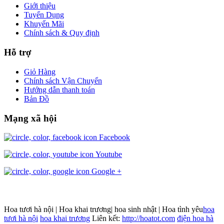
Giới thiệu
Tuyển Dụng
Khuyến Mãi
Chính sách & Quy định
Hỗ trợ
Giỏ Hàng
Chính sách Vận Chuyển
Hướng dẫn thanh toán
Bản Đồ
Mạng xã hội
Facebook
Youtube
Google +
Hoa tươi hà nội | Hoa khai trương| hoa sinh nhật | Hoa tình yêu
hoa
tươi hà nội
hoa khai trương
Liên kết:
http://hoatot.com
điện hoa hà