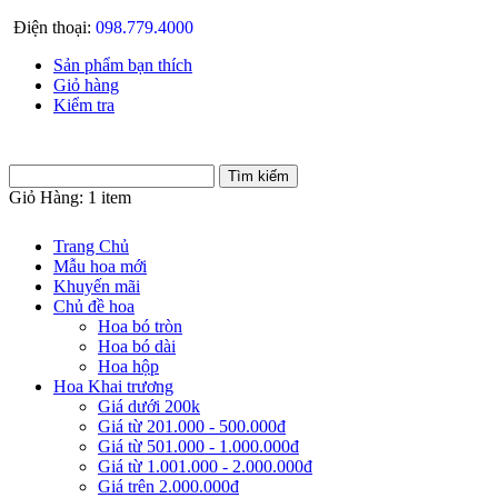
Điện thoại:
098.779.4000
Sản phẩm bạn thích
Giỏ hàng
Kiểm tra
Giỏ Hàng:
1 item
Trang Chủ
Mẫu hoa mới
Khuyến mãi
Chủ đề hoa
Hoa bó tròn
Hoa bó dài
Hoa hộp
Hoa Khai trương
Giá dưới 200k
Giá từ 201.000 - 500.000đ
Giá từ 501.000 - 1.000.000đ
Giá từ 1.001.000 - 2.000.000đ
Giá trên 2.000.000đ