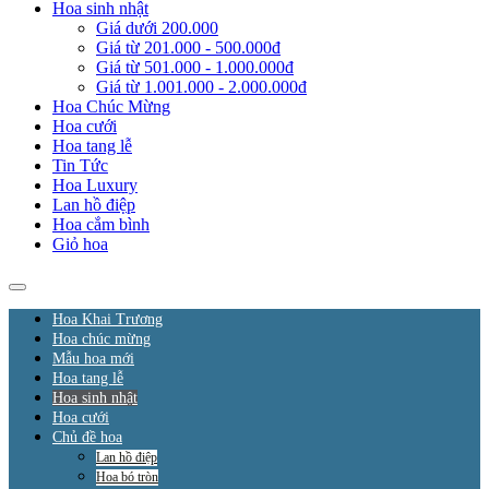
Hoa sinh nhật
Giá dưới 200.000
Giá từ 201.000 - 500.000đ
Giá từ 501.000 - 1.000.000đ
Giá từ 1.001.000 - 2.000.000đ
Hoa Chúc Mừng
Hoa cưới
Hoa tang lễ
Tin Tức
Hoa Luxury
Lan hồ điệp
Hoa cắm bình
Giỏ hoa
Hoa Khai Trương
Hoa chúc mừng
Mẫu hoa mới
Hoa tang lễ
Hoa sinh nhật
Hoa cưới
Chủ đề hoa
Lan hồ điệp
Hoa bó tròn