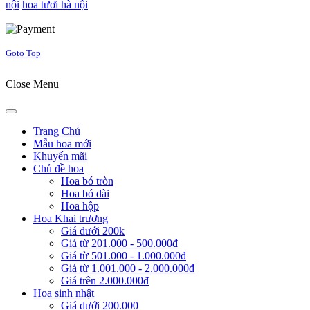
nội
hoa tươi hà nội
Joomla! 3 Templates
Goto Top
Close Menu
Trang Chủ
Mẫu hoa mới
Khuyến mãi
Chủ đề hoa
Hoa bó tròn
Hoa bó dài
Hoa hộp
Hoa Khai trương
Giá dưới 200k
Giá từ 201.000 - 500.000đ
Giá từ 501.000 - 1.000.000đ
Giá từ 1.001.000 - 2.000.000đ
Giá trên 2.000.000đ
Hoa sinh nhật
Giá dưới 200.000