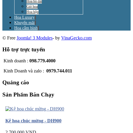
Hoa bó dài
Giỏ hoa
Hoa hộp
Hoa Luxury
Khuyến mãi
Hoa cắm bình
© Free
Joomla! 3 Modules
- by
VinaGecko.com
Hỗ trợ trực tuyến
Kinh doanh :
098.779.4000
Kinh Doanh và zalo :
0979.744.011
Quảng cáo
Sản Phẩm Bán Chạy
Kệ hoa chúc mừng - DH900
2.700.000 VND