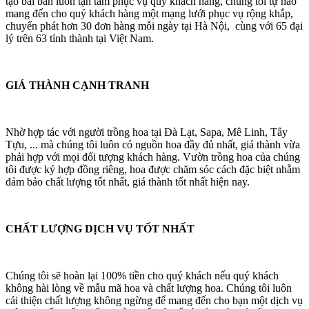
tạo bài bản luôn tận tâm phục vụ quý khách hàng, chúng tôi tự hào
mang đến cho quý khách hàng một mạng lưới phục vụ rộng khắp,
chuyển phát hơn 30 đơn hàng mỗi ngày tại Hà Nội, cùng với 65 đại
lý trên 63 tỉnh thành tại Việt Nam.
GIÁ THÀNH CẠNH TRANH
Nhờ hợp tác với người trồng hoa tại Đà Lạt, Sapa, Mê Linh, Tây
Tựu, ... mà chúng tôi luôn có nguồn hoa đầy đủ nhất, giá thành vừa
phải hợp với mọi đối tượng khách hàng. Vườn trồng hoa của chúng
tôi được ký hợp đồng riêng, hoa được chăm sóc cách đặc biệt nhằm
đảm bảo chất lượng tốt nhất, giá thành tốt nhất hiện nay.
CHẤT LƯỢNG DỊCH VỤ TỐT NHẤT
Chúng tôi sẽ hoàn lại 100% tiền cho quý khách nếu quý khách
không hài lòng về mẫu mã hoa và chất lượng hoa. Chúng tôi luôn
cải thiện chất lượng không ngừng để mang đến cho bạn một dịch vụ