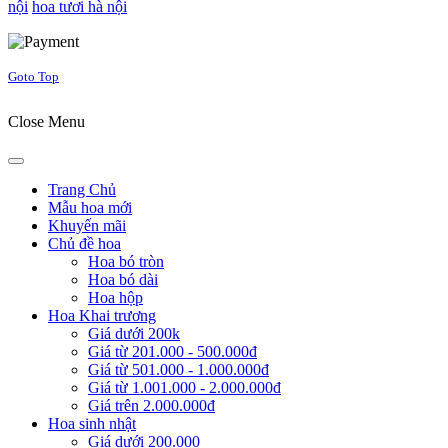
nội
hoa tươi hà nội
Joomla! 3 Templates
Goto Top
Close Menu
Trang Chủ
Mẫu hoa mới
Khuyến mãi
Chủ đề hoa
Hoa bó tròn
Hoa bó dài
Hoa hộp
Hoa Khai trương
Giá dưới 200k
Giá từ 201.000 - 500.000đ
Giá từ 501.000 - 1.000.000đ
Giá từ 1.001.000 - 2.000.000đ
Giá trên 2.000.000đ
Hoa sinh nhật
Giá dưới 200.000