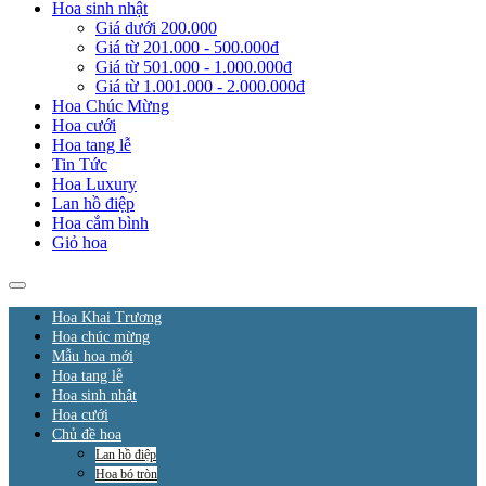
Hoa sinh nhật
Giá dưới 200.000
Giá từ 201.000 - 500.000đ
Giá từ 501.000 - 1.000.000đ
Giá từ 1.001.000 - 2.000.000đ
Hoa Chúc Mừng
Hoa cưới
Hoa tang lễ
Tin Tức
Hoa Luxury
Lan hồ điệp
Hoa cắm bình
Giỏ hoa
Hoa Khai Trương
Hoa chúc mừng
Mẫu hoa mới
Hoa tang lễ
Hoa sinh nhật
Hoa cưới
Chủ đề hoa
Lan hồ điệp
Hoa bó tròn