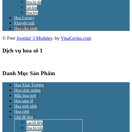
Hoa bó dài
Giỏ hoa
Hoa hộp
Hoa Luxury
Khuyến mãi
Hoa cắm bình
© Free
Joomla! 3 Modules
- by
VinaGecko.com
Dịch vụ hoa số 1
Danh Mục Sản Phẩm
Hoa Khai Trương
Hoa chúc mừng
Mẫu hoa mới
Hoa tang lễ
Hoa sinh nhật
Hoa cưới
Chủ đề hoa
Lan hồ điệp
Hoa bó tròn