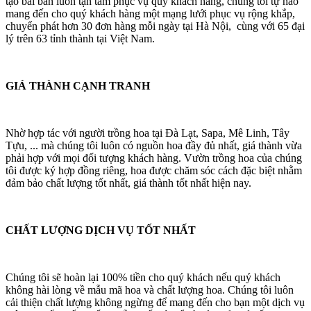
tạo bài bản luôn tận tâm phục vụ quý khách hàng, chúng tôi tự hào
mang đến cho quý khách hàng một mạng lưới phục vụ rộng khắp,
chuyển phát hơn 30 đơn hàng mỗi ngày tại Hà Nội, cùng với 65 đại
lý trên 63 tỉnh thành tại Việt Nam.
GIÁ THÀNH CẠNH TRANH
Nhờ hợp tác với người trồng hoa tại Đà Lạt, Sapa, Mê Linh, Tây
Tựu, ... mà chúng tôi luôn có nguồn hoa đầy đủ nhất, giá thành vừa
phải hợp với mọi đối tượng khách hàng. Vườn trồng hoa của chúng
tôi được ký hợp đồng riêng, hoa được chăm sóc cách đặc biệt nhằm
đảm bảo chất lượng tốt nhất, giá thành tốt nhất hiện nay.
CHẤT LƯỢNG DỊCH VỤ TỐT NHẤT
Chúng tôi sẽ hoàn lại 100% tiền cho quý khách nếu quý khách
không hài lòng về mẫu mã hoa và chất lượng hoa. Chúng tôi luôn
cải thiện chất lượng không ngừng để mang đến cho bạn một dịch vụ