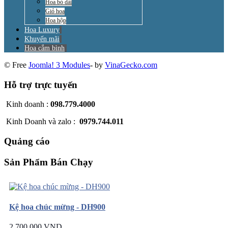
Hoa bó dài
Giỏ hoa
Hoa hộp
Hoa Luxury
Khuyến mãi
Hoa cắm bình
© Free
Joomla! 3 Modules
- by
VinaGecko.com
Hỗ trợ trực tuyến
Kinh doanh :
098.779.4000
Kinh Doanh và zalo :
0979.744.011
Quảng cáo
Sản Phẩm Bán Chạy
Kệ hoa chúc mừng - DH900
2.700.000 VND