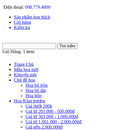
Điện thoại:
098.779.4000
Sản phẩm bạn thích
Giỏ hàng
Kiểm tra
Giỏ Hàng:
1 item
Trang Chủ
Mẫu hoa mới
Khuyến mãi
Chủ đề hoa
Hoa bó tròn
Hoa bó dài
Hoa hộp
Hoa Khai trương
Giá dưới 200k
Giá từ 201.000 - 500.000đ
Giá từ 501.000 - 1.000.000đ
Giá từ 1.001.000 - 2.000.000đ
Giá trên 2.000.000đ