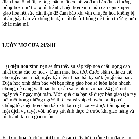
điện hoa tốt nhất, giống mẫu nhất có thể và đảm bảo đủ số lượng
bông hoa như trong hình ảnh, Điện hoa xinh luôn căn dặn shiper
giao hoa hết sức cẩn thận để đảm bảo khi vận chuyển hoa không bị
nhàu giấy báo và không bị dập nát dù là 1 bông để tránh trường hợp
khác mẫu mã.
LUÔN MỞ CỬA 24/24H
Tại
điện hoa xinh
bạn sẽ tìm thấy sự sắp xếp hoa chất lượng cao
nhất trong các bó hoa - Danh mục hoa tươi được phân chia cụ thể
cho ngày sinh nhật, ngày kỷ niệm, hoặc bất kỳ sự kiện gì của bạn.
Điện hoa xinh đảm bảo với bạn rằng giao hoa sẽ luôn luôn nhanh
chóng, dễ dàng và thuận tiện, sẵn sàng phục vụ bạn 24 giờ một
ngày và 7 ngày một tuần. Món quà của bạn sẽ được bàn giao tận tay
bởi một trong những người thợ hoa và ship chuyên nghiệp của
chúng tôi, điện hoa đảm bảo khi bạn đặt hoa sẽ được trải nghiệm
một dịch vụ tuyệt vời, hỗ trợ gửi ảnh thực tế trước khi giao hàng và
hình ảnh khi đã giao nhận.
Khi gửi hoa từ chúng tôi bạn sẽ cảm thấy tự tin rằng bạn đang làm