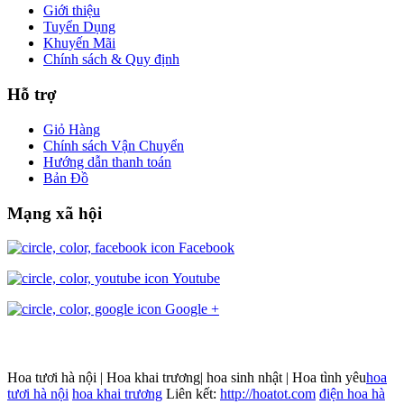
Giới thiệu
Tuyển Dụng
Khuyến Mãi
Chính sách & Quy định
Hỗ trợ
Giỏ Hàng
Chính sách Vận Chuyển
Hướng dẫn thanh toán
Bản Đồ
Mạng xã hội
Facebook
Youtube
Google +
Hoa tươi hà nội | Hoa khai trương| hoa sinh nhật | Hoa tình yêu
hoa
tươi hà nội
hoa khai trương
Liên kết:
http://hoatot.com
điện hoa hà