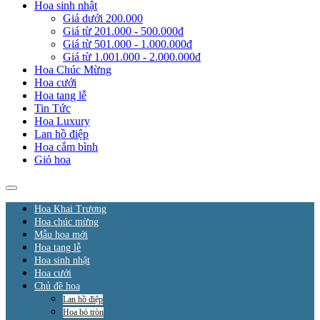
Hoa sinh nhật
Giá dưới 200.000
Giá từ 201.000 - 500.000đ
Giá từ 501.000 - 1.000.000đ
Giá từ 1.001.000 - 2.000.000đ
Hoa Chúc Mừng
Hoa cưới
Hoa tang lễ
Tin Tức
Hoa Luxury
Lan hồ điệp
Hoa cắm bình
Giỏ hoa
Hoa Khai Trương
Hoa chúc mừng
Mẫu hoa mới
Hoa tang lễ
Hoa sinh nhật
Hoa cưới
Chủ đề hoa
Lan hồ điệp
Hoa bó tròn