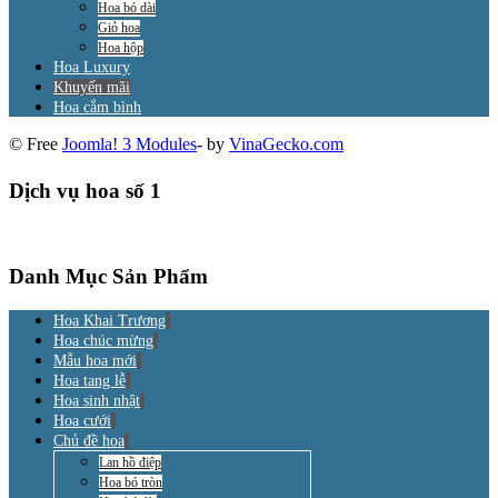
Hoa bó dài
Giỏ hoa
Hoa hộp
Hoa Luxury
Khuyến mãi
Hoa cắm bình
© Free
Joomla! 3 Modules
- by
VinaGecko.com
Dịch vụ hoa số 1
Danh Mục Sản Phẩm
Hoa Khai Trương
Hoa chúc mừng
Mẫu hoa mới
Hoa tang lễ
Hoa sinh nhật
Hoa cưới
Chủ đề hoa
Lan hồ điệp
Hoa bó tròn