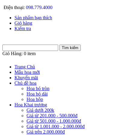
Điện thoại:
098.779.4000
Sản phẩm bạn thích
Giỏ hàng
Kiểm tra
Giỏ Hàng:
0 item
Trang Chủ
Mẫu hoa mới
Khuyến mãi
Chủ đề hoa
Hoa bó tròn
Hoa bó dài
Hoa hộp
Hoa Khai trương
Giá dưới 200k
Giá từ 201.000 - 500.000đ
Giá từ 501.000 - 1.000.000đ
Giá từ 1.001.000 - 2.000.000đ
Giá trên 2.000.000đ