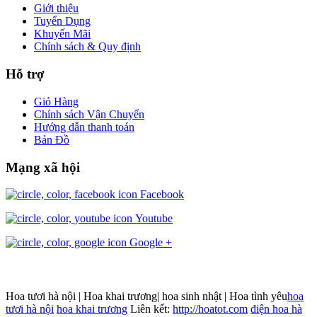
Giới thiệu
Tuyển Dụng
Khuyến Mãi
Chính sách & Quy định
Hỗ trợ
Giỏ Hàng
Chính sách Vận Chuyển
Hướng dẫn thanh toán
Bản Đồ
Mạng xã hội
Facebook
Youtube
Google +
Hoa tươi hà nội | Hoa khai trương| hoa sinh nhật | Hoa tình yêu
hoa
tươi hà nội
hoa khai trương
Liên kết:
http://hoatot.com
điện hoa hà