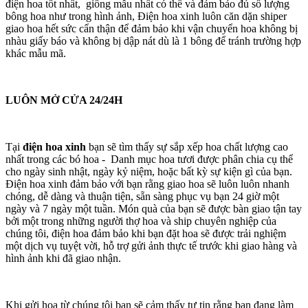
điện hoa tốt nhất, giống mẫu nhất có thể và đảm bảo đủ số lượng
bông hoa như trong hình ảnh, Điện hoa xinh luôn căn dặn shiper
giao hoa hết sức cẩn thận để đảm bảo khi vận chuyển hoa không bị
nhàu giấy báo và không bị dập nát dù là 1 bông để tránh trường hợp
khác mẫu mã.
LUÔN MỞ CỬA 24/24H
Tại
điện hoa xinh
bạn sẽ tìm thấy sự sắp xếp hoa chất lượng cao
nhất trong các bó hoa - Danh mục hoa tươi được phân chia cụ thể
cho ngày sinh nhật, ngày kỷ niệm, hoặc bất kỳ sự kiện gì của bạn.
Điện hoa xinh đảm bảo với bạn rằng giao hoa sẽ luôn luôn nhanh
chóng, dễ dàng và thuận tiện, sẵn sàng phục vụ bạn 24 giờ một
ngày và 7 ngày một tuần. Món quà của bạn sẽ được bàn giao tận tay
bởi một trong những người thợ hoa và ship chuyên nghiệp của
chúng tôi, điện hoa đảm bảo khi bạn đặt hoa sẽ được trải nghiệm
một dịch vụ tuyệt vời, hỗ trợ gửi ảnh thực tế trước khi giao hàng và
hình ảnh khi đã giao nhận.
Khi gửi hoa từ chúng tôi bạn sẽ cảm thấy tự tin rằng bạn đang làm