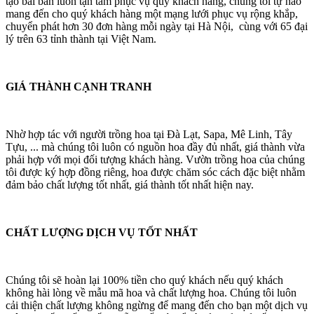
tạo bài bản luôn tận tâm phục vụ quý khách hàng, chúng tôi tự hào
mang đến cho quý khách hàng một mạng lưới phục vụ rộng khắp,
chuyển phát hơn 30 đơn hàng mỗi ngày tại Hà Nội, cùng với 65 đại
lý trên 63 tỉnh thành tại Việt Nam.
GIÁ THÀNH CẠNH TRANH
Nhờ hợp tác với người trồng hoa tại Đà Lạt, Sapa, Mê Linh, Tây
Tựu, ... mà chúng tôi luôn có nguồn hoa đầy đủ nhất, giá thành vừa
phải hợp với mọi đối tượng khách hàng. Vườn trồng hoa của chúng
tôi được ký hợp đồng riêng, hoa được chăm sóc cách đặc biệt nhằm
đảm bảo chất lượng tốt nhất, giá thành tốt nhất hiện nay.
CHẤT LƯỢNG DỊCH VỤ TỐT NHẤT
Chúng tôi sẽ hoàn lại 100% tiền cho quý khách nếu quý khách
không hài lòng về mẫu mã hoa và chất lượng hoa. Chúng tôi luôn
cải thiện chất lượng không ngừng để mang đến cho bạn một dịch vụ