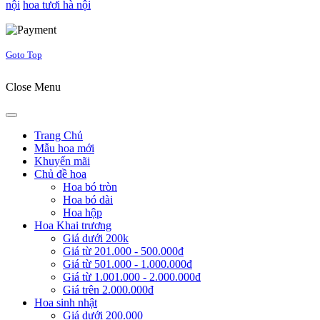
nội
hoa tươi hà nội
Joomla! 3 Templates
Goto Top
Close Menu
Trang Chủ
Mẫu hoa mới
Khuyến mãi
Chủ đề hoa
Hoa bó tròn
Hoa bó dài
Hoa hộp
Hoa Khai trương
Giá dưới 200k
Giá từ 201.000 - 500.000đ
Giá từ 501.000 - 1.000.000đ
Giá từ 1.001.000 - 2.000.000đ
Giá trên 2.000.000đ
Hoa sinh nhật
Giá dưới 200.000