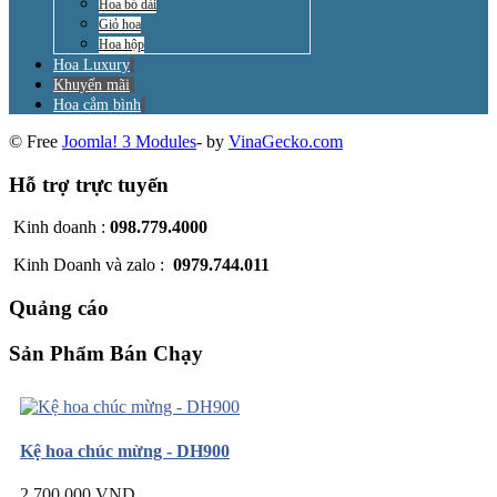
Hoa bó dài
Giỏ hoa
Hoa hộp
Hoa Luxury
Khuyến mãi
Hoa cắm bình
© Free
Joomla! 3 Modules
- by
VinaGecko.com
Hỗ trợ trực tuyến
Kinh doanh :
098.779.4000
Kinh Doanh và zalo :
0979.744.011
Quảng cáo
Sản Phẩm Bán Chạy
Kệ hoa chúc mừng - DH900
2.700.000 VND