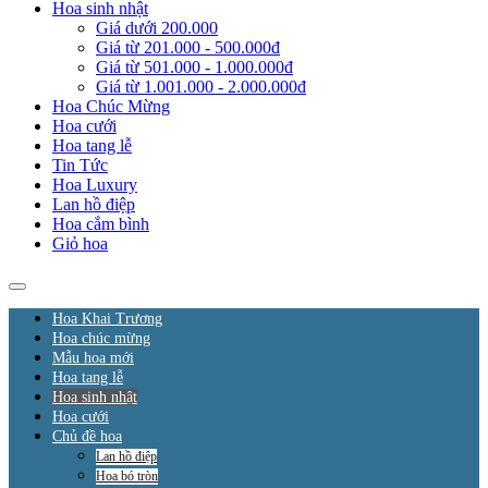
Hoa sinh nhật
Giá dưới 200.000
Giá từ 201.000 - 500.000đ
Giá từ 501.000 - 1.000.000đ
Giá từ 1.001.000 - 2.000.000đ
Hoa Chúc Mừng
Hoa cưới
Hoa tang lễ
Tin Tức
Hoa Luxury
Lan hồ điệp
Hoa cắm bình
Giỏ hoa
Hoa Khai Trương
Hoa chúc mừng
Mẫu hoa mới
Hoa tang lễ
Hoa sinh nhật
Hoa cưới
Chủ đề hoa
Lan hồ điệp
Hoa bó tròn