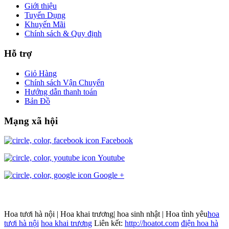
Giới thiệu
Tuyển Dụng
Khuyến Mãi
Chính sách & Quy định
Hỗ trợ
Giỏ Hàng
Chính sách Vận Chuyển
Hướng dẫn thanh toán
Bản Đồ
Mạng xã hội
Facebook
Youtube
Google +
Hoa tươi hà nội | Hoa khai trương| hoa sinh nhật | Hoa tình yêu
hoa
tươi hà nội
hoa khai trương
Liên kết:
http://hoatot.com
điện hoa hà