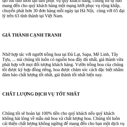
tạo bài bản luôn tận tâm phục vụ quý khách hàng, chúng tôi tự hào
mang đến cho quý khách hàng một mạng lưới phục vụ rộng khắp,
chuyển phát hơn 30 đơn hàng mỗi ngày tại Hà Nội, cùng với 65 đại
lý trên 63 tỉnh thành tại Việt Nam.
GIÁ THÀNH CẠNH TRANH
Nhờ hợp tác với người trồng hoa tại Đà Lạt, Sapa, Mê Linh, Tây
Tựu, ... mà chúng tôi luôn có nguồn hoa đầy đủ nhất, giá thành vừa
phải hợp với mọi đối tượng khách hàng. Vườn trồng hoa của chúng
tôi được ký hợp đồng riêng, hoa được chăm sóc cách đặc biệt nhằm
đảm bảo chất lượng tốt nhất, giá thành tốt nhất hiện nay.
CHẤT LƯỢNG DỊCH VỤ TỐT NHẤT
Chúng tôi sẽ hoàn lại 100% tiền cho quý khách nếu quý khách
không hài lòng về mẫu mã hoa và chất lượng hoa. Chúng tôi luôn
cải thiện chất lượng không ngừng để mang đến cho bạn một dịch vụ