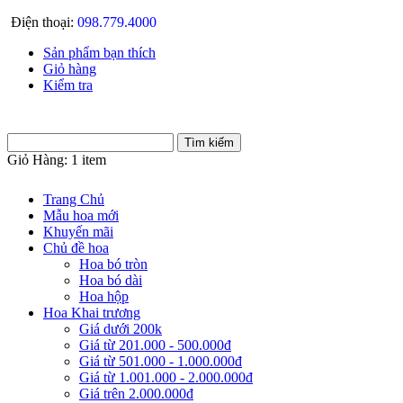
Điện thoại:
098.779.4000
Sản phẩm bạn thích
Giỏ hàng
Kiểm tra
Giỏ Hàng:
1 item
Trang Chủ
Mẫu hoa mới
Khuyến mãi
Chủ đề hoa
Hoa bó tròn
Hoa bó dài
Hoa hộp
Hoa Khai trương
Giá dưới 200k
Giá từ 201.000 - 500.000đ
Giá từ 501.000 - 1.000.000đ
Giá từ 1.001.000 - 2.000.000đ
Giá trên 2.000.000đ