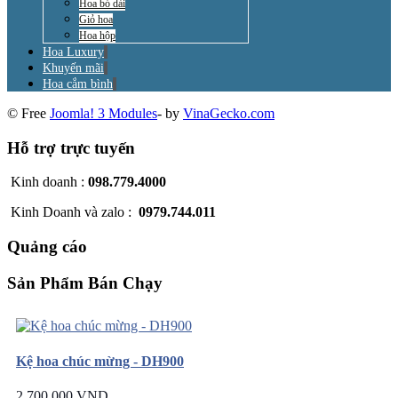
Hoa bó dài
Giỏ hoa
Hoa hộp
Hoa Luxury
Khuyến mãi
Hoa cắm bình
© Free
Joomla! 3 Modules
- by
VinaGecko.com
Hỗ trợ trực tuyến
Kinh doanh :
098.779.4000
Kinh Doanh và zalo :
0979.744.011
Quảng cáo
Sản Phẩm Bán Chạy
Kệ hoa chúc mừng - DH900
2.700.000 VND