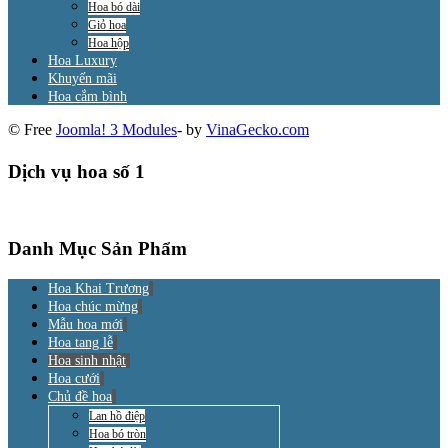
Hoa bó dài
Giỏ hoa
Hoa hộp
Hoa Luxury
Khuyến mãi
Hoa cắm bình
© Free
Joomla! 3 Modules
- by
VinaGecko.com
Dịch vụ hoa số 1
Danh Mục Sản Phẩm
Hoa Khai Trương
Hoa chúc mừng
Mẫu hoa mới
Hoa tang lễ
Hoa sinh nhật
Hoa cưới
Chủ đề hoa
Lan hồ điệp
Hoa bó tròn