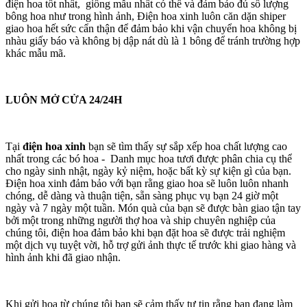
điện hoa tốt nhất, giống mẫu nhất có thể và đảm bảo đủ số lượng
bông hoa như trong hình ảnh, Điện hoa xinh luôn căn dặn shiper
giao hoa hết sức cẩn thận để đảm bảo khi vận chuyển hoa không bị
nhàu giấy báo và không bị dập nát dù là 1 bông để tránh trường hợp
khác mẫu mã.
LUÔN MỞ CỬA 24/24H
Tại
điện hoa xinh
bạn sẽ tìm thấy sự sắp xếp hoa chất lượng cao
nhất trong các bó hoa - Danh mục hoa tươi được phân chia cụ thể
cho ngày sinh nhật, ngày kỷ niệm, hoặc bất kỳ sự kiện gì của bạn.
Điện hoa xinh đảm bảo với bạn rằng giao hoa sẽ luôn luôn nhanh
chóng, dễ dàng và thuận tiện, sẵn sàng phục vụ bạn 24 giờ một
ngày và 7 ngày một tuần. Món quà của bạn sẽ được bàn giao tận tay
bởi một trong những người thợ hoa và ship chuyên nghiệp của
chúng tôi, điện hoa đảm bảo khi bạn đặt hoa sẽ được trải nghiệm
một dịch vụ tuyệt vời, hỗ trợ gửi ảnh thực tế trước khi giao hàng và
hình ảnh khi đã giao nhận.
Khi gửi hoa từ chúng tôi bạn sẽ cảm thấy tự tin rằng bạn đang làm