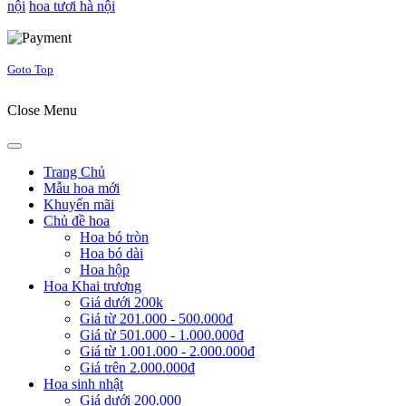
nội
hoa tươi hà nội
Joomla! 3 Templates
Goto Top
Close Menu
Trang Chủ
Mẫu hoa mới
Khuyến mãi
Chủ đề hoa
Hoa bó tròn
Hoa bó dài
Hoa hộp
Hoa Khai trương
Giá dưới 200k
Giá từ 201.000 - 500.000đ
Giá từ 501.000 - 1.000.000đ
Giá từ 1.001.000 - 2.000.000đ
Giá trên 2.000.000đ
Hoa sinh nhật
Giá dưới 200.000