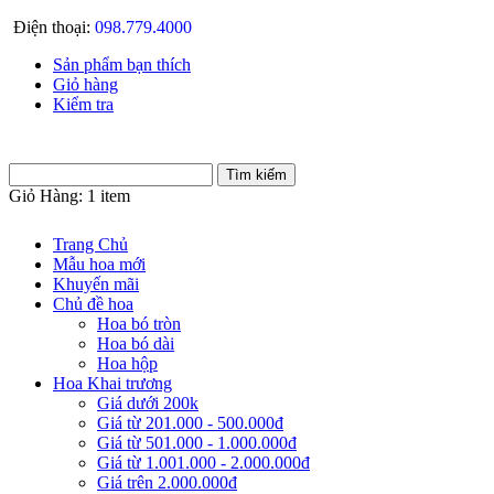
Điện thoại:
098.779.4000
Sản phẩm bạn thích
Giỏ hàng
Kiểm tra
Giỏ Hàng:
1 item
Trang Chủ
Mẫu hoa mới
Khuyến mãi
Chủ đề hoa
Hoa bó tròn
Hoa bó dài
Hoa hộp
Hoa Khai trương
Giá dưới 200k
Giá từ 201.000 - 500.000đ
Giá từ 501.000 - 1.000.000đ
Giá từ 1.001.000 - 2.000.000đ
Giá trên 2.000.000đ