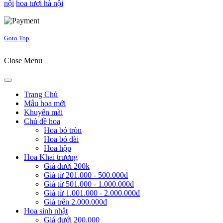
nội
hoa tươi hà nội
Joomla! 3 Templates
Goto Top
Close Menu
Trang Chủ
Mẫu hoa mới
Khuyến mãi
Chủ đề hoa
Hoa bó tròn
Hoa bó dài
Hoa hộp
Hoa Khai trương
Giá dưới 200k
Giá từ 201.000 - 500.000đ
Giá từ 501.000 - 1.000.000đ
Giá từ 1.001.000 - 2.000.000đ
Giá trên 2.000.000đ
Hoa sinh nhật
Giá dưới 200.000