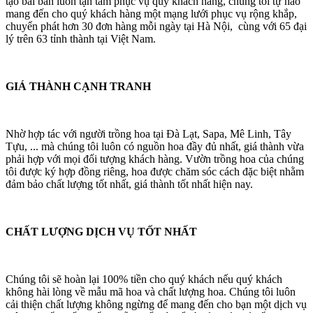
tạo bài bản luôn tận tâm phục vụ quý khách hàng, chúng tôi tự hào
mang đến cho quý khách hàng một mạng lưới phục vụ rộng khắp,
chuyển phát hơn 30 đơn hàng mỗi ngày tại Hà Nội, cùng với 65 đại
lý trên 63 tỉnh thành tại Việt Nam.
GIÁ THÀNH CẠNH TRANH
Nhờ hợp tác với người trồng hoa tại Đà Lạt, Sapa, Mê Linh, Tây
Tựu, ... mà chúng tôi luôn có nguồn hoa đầy đủ nhất, giá thành vừa
phải hợp với mọi đối tượng khách hàng. Vườn trồng hoa của chúng
tôi được ký hợp đồng riêng, hoa được chăm sóc cách đặc biệt nhằm
đảm bảo chất lượng tốt nhất, giá thành tốt nhất hiện nay.
CHẤT LƯỢNG DỊCH VỤ TỐT NHẤT
Chúng tôi sẽ hoàn lại 100% tiền cho quý khách nếu quý khách
không hài lòng về mẫu mã hoa và chất lượng hoa. Chúng tôi luôn
cải thiện chất lượng không ngừng để mang đến cho bạn một dịch vụ