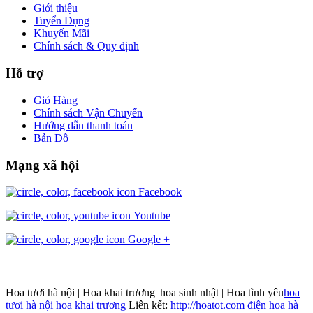
Giới thiệu
Tuyển Dụng
Khuyến Mãi
Chính sách & Quy định
Hỗ trợ
Giỏ Hàng
Chính sách Vận Chuyển
Hướng dẫn thanh toán
Bản Đồ
Mạng xã hội
Facebook
Youtube
Google +
Hoa tươi hà nội | Hoa khai trương| hoa sinh nhật | Hoa tình yêu
hoa
tươi hà nội
hoa khai trương
Liên kết:
http://hoatot.com
điện hoa hà