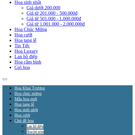
Hoa sinh nhật
Giá dưới 200.000
Giá từ 201.000 - 500.000đ
Giá từ 501.000 - 1.000.000đ
Giá từ 1.001.000 - 2.000.000đ
Hoa Chúc Mừng
Hoa cưới
Hoa tang lễ
Tin Tức
Hoa Luxury
Lan hồ điệp
Hoa cắm bình
Giỏ hoa
Hoa Khai Trương
Hoa chúc mừng
Mẫu hoa mới
Hoa tang lễ
Hoa sinh nhật
Hoa cưới
Chủ đề hoa
Lan hồ điệp
Hoa bó tròn