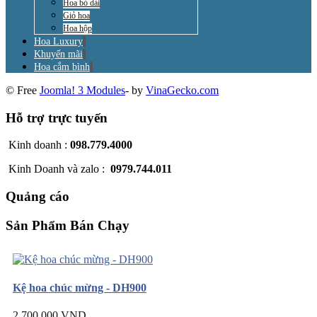
Hoa bó dài
Giỏ hoa
Hoa hộp
Hoa Luxury
Khuyến mãi
Hoa cắm bình
© Free
Joomla! 3 Modules
- by
VinaGecko.com
Hỗ trợ trực tuyến
Kinh doanh :
098.779.4000
Kinh Doanh và zalo :
0979.744.011
Quảng cáo
Sản Phẩm Bán Chạy
Kệ hoa chúc mừng - DH900
2.700.000 VND