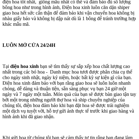
điện hoa tốt nhất, giống mẫu nhất có thể và đảm bảo đủ số lượng
bông hoa như trong hình ảnh, Điện hoa xinh luôn căn dặn shiper
giao hoa hết sức cẩn thận để đảm bảo khi vận chuyển hoa không bị
nhàu giấy báo và không bị dập nát dù là 1 bông để tránh trường hợp
khác mẫu mã.
LUÔN MỞ CỬA 24/24H
Tại
điện hoa xinh
bạn sẽ tìm thấy sự sắp xếp hoa chất lượng cao
nhất trong các bó hoa - Danh mục hoa tươi được phân chia cụ thể
cho ngày sinh nhật, ngày kỷ niệm, hoặc bất kỳ sự kiện gì của bạn.
Điện hoa xinh đảm bảo với bạn rằng giao hoa sẽ luôn luôn nhanh
chóng, dễ dàng và thuận tiện, sẵn sàng phục vụ bạn 24 giờ một
ngày và 7 ngày một tuần. Món quà của bạn sẽ được bàn giao tận tay
bởi một trong những người thợ hoa và ship chuyên nghiệp của
chúng tôi, điện hoa đảm bảo khi bạn đặt hoa sẽ được trải nghiệm
một dịch vụ tuyệt vời, hỗ trợ gửi ảnh thực tế trước khi giao hàng và
hình ảnh khi đã giao nhận.
Khi gửi hoa từ chúng tôi bạn sẽ cảm thấy tự tin rằng bạn đang làm