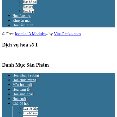
Hoa bó dài
Giỏ hoa
Hoa hộp
Hoa Luxury
Khuyến mãi
Hoa cắm bình
© Free
Joomla! 3 Modules
- by
VinaGecko.com
Dịch vụ hoa số 1
Danh Mục Sản Phẩm
Hoa Khai Trương
Hoa chúc mừng
Mẫu hoa mới
Hoa tang lễ
Hoa sinh nhật
Hoa cưới
Chủ đề hoa
Lan hồ điệp
Hoa bó tròn