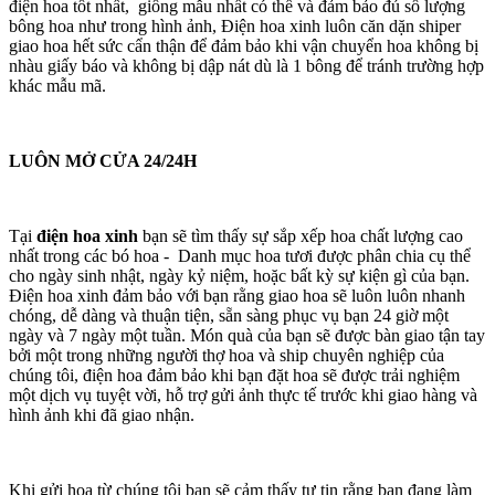
điện hoa tốt nhất, giống mẫu nhất có thể và đảm bảo đủ số lượng
bông hoa như trong hình ảnh, Điện hoa xinh luôn căn dặn shiper
giao hoa hết sức cẩn thận để đảm bảo khi vận chuyển hoa không bị
nhàu giấy báo và không bị dập nát dù là 1 bông để tránh trường hợp
khác mẫu mã.
LUÔN MỞ CỬA 24/24H
Tại
điện hoa xinh
bạn sẽ tìm thấy sự sắp xếp hoa chất lượng cao
nhất trong các bó hoa - Danh mục hoa tươi được phân chia cụ thể
cho ngày sinh nhật, ngày kỷ niệm, hoặc bất kỳ sự kiện gì của bạn.
Điện hoa xinh đảm bảo với bạn rằng giao hoa sẽ luôn luôn nhanh
chóng, dễ dàng và thuận tiện, sẵn sàng phục vụ bạn 24 giờ một
ngày và 7 ngày một tuần. Món quà của bạn sẽ được bàn giao tận tay
bởi một trong những người thợ hoa và ship chuyên nghiệp của
chúng tôi, điện hoa đảm bảo khi bạn đặt hoa sẽ được trải nghiệm
một dịch vụ tuyệt vời, hỗ trợ gửi ảnh thực tế trước khi giao hàng và
hình ảnh khi đã giao nhận.
Khi gửi hoa từ chúng tôi bạn sẽ cảm thấy tự tin rằng bạn đang làm