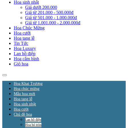
Hoa sinh nhật
Giá dưới 200.000
Giá từ 201.000 - 500.000đ
Giá từ 501.000 - 1.000.000đ
Giá từ 1.001.000 - 2.000.000đ
Hoa Chúc Mừng
Hoa cưới
Hoa tang lễ
Tin Tức
Hoa Luxury
Lan hồ điệp
Hoa cắm bình
Giỏ hoa
Hoa Khai Trương
Hoa chúc mừng
Mẫu hoa mới
Hoa tang lễ
Hoa sinh nhật
Hoa cưới
Chủ đề hoa
Lan hồ điệp
Hoa bó tròn