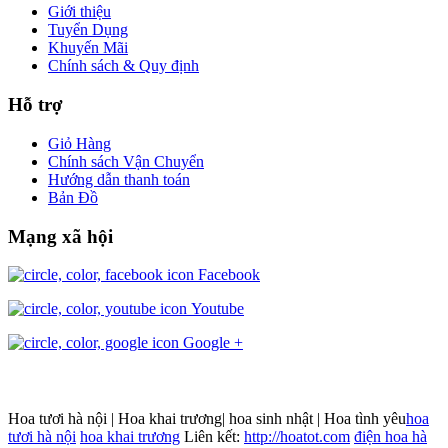
Giới thiệu
Tuyển Dụng
Khuyến Mãi
Chính sách & Quy định
Hỗ trợ
Giỏ Hàng
Chính sách Vận Chuyển
Hướng dẫn thanh toán
Bản Đồ
Mạng xã hội
Facebook
Youtube
Google +
Hoa tươi hà nội | Hoa khai trương| hoa sinh nhật | Hoa tình yêu
hoa
tươi hà nội
hoa khai trương
Liên kết:
http://hoatot.com
điện hoa hà