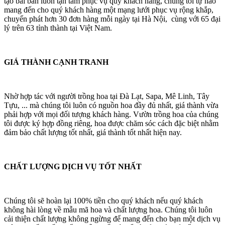
tạo bài bản luôn tận tâm phục vụ quý khách hàng, chúng tôi tự hào
mang đến cho quý khách hàng một mạng lưới phục vụ rộng khắp,
chuyển phát hơn 30 đơn hàng mỗi ngày tại Hà Nội, cùng với 65 đại
lý trên 63 tỉnh thành tại Việt Nam.
GIÁ THÀNH CẠNH TRANH
Nhờ hợp tác với người trồng hoa tại Đà Lạt, Sapa, Mê Linh, Tây
Tựu, ... mà chúng tôi luôn có nguồn hoa đầy đủ nhất, giá thành vừa
phải hợp với mọi đối tượng khách hàng. Vườn trồng hoa của chúng
tôi được ký hợp đồng riêng, hoa được chăm sóc cách đặc biệt nhằm
đảm bảo chất lượng tốt nhất, giá thành tốt nhất hiện nay.
CHẤT LƯỢNG DỊCH VỤ TỐT NHẤT
Chúng tôi sẽ hoàn lại 100% tiền cho quý khách nếu quý khách
không hài lòng về mẫu mã hoa và chất lượng hoa. Chúng tôi luôn
cải thiện chất lượng không ngừng để mang đến cho bạn một dịch vụ