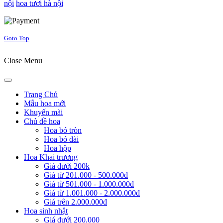
nội
hoa tươi hà nội
Joomla! 3 Templates
Goto Top
Close Menu
Trang Chủ
Mẫu hoa mới
Khuyến mãi
Chủ đề hoa
Hoa bó tròn
Hoa bó dài
Hoa hộp
Hoa Khai trương
Giá dưới 200k
Giá từ 201.000 - 500.000đ
Giá từ 501.000 - 1.000.000đ
Giá từ 1.001.000 - 2.000.000đ
Giá trên 2.000.000đ
Hoa sinh nhật
Giá dưới 200.000