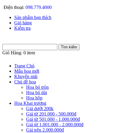
Điện thoại:
098.779.4000
Sản phẩm bạn thích
Giỏ hàng
Kiểm tra
Giỏ Hàng:
0 item
Trang Chủ
Mẫu hoa mới
Khuyến mãi
Chủ đề hoa
Hoa bó tròn
Hoa bó dài
Hoa hộp
Hoa Khai trương
Giá dưới 200k
Giá từ 201.000 - 500.000đ
Giá từ 501.000 - 1.000.000đ
Giá từ 1.001.000 - 2.000.000đ
Giá trên 2.000.000đ