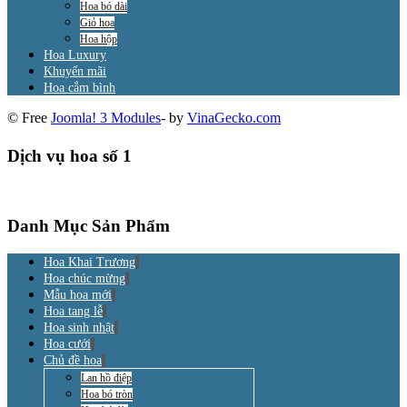
Hoa bó dài
Giỏ hoa
Hoa hộp
Hoa Luxury
Khuyến mãi
Hoa cắm bình
© Free
Joomla! 3 Modules
- by
VinaGecko.com
Dịch vụ hoa số 1
Danh Mục Sản Phẩm
Hoa Khai Trương
Hoa chúc mừng
Mẫu hoa mới
Hoa tang lễ
Hoa sinh nhật
Hoa cưới
Chủ đề hoa
Lan hồ điệp
Hoa bó tròn