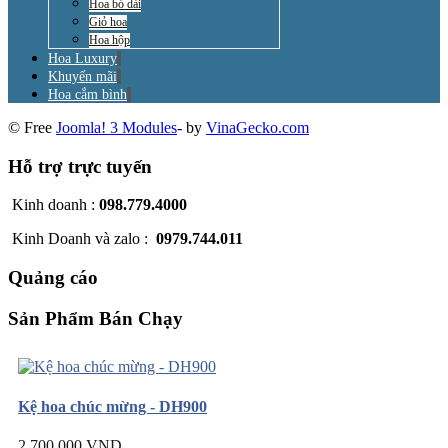
Hoa bó dài
Giỏ hoa
Hoa hộp
Hoa Luxury
Khuyến mãi
Hoa cắm bình
© Free
Joomla! 3 Modules
- by
VinaGecko.com
Hỗ trợ trực tuyến
Kinh doanh :
098.779.4000
Kinh Doanh và zalo :
0979.744.011
Quảng cáo
Sản Phẩm Bán Chạy
Kệ hoa chúc mừng - DH900
2.700.000 VND