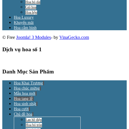
Hoa bó dài
Giỏ hoa
Hoa hộp
Hoa Luxury
Khuyến mãi
Hoa cắm bình
© Free
Joomla! 3 Modules
- by
VinaGecko.com
Dịch vụ hoa số 1
Danh Mục Sản Phẩm
Hoa Khai Trương
Hoa chúc mừng
Mẫu hoa mới
Hoa tang lễ
Hoa sinh nhật
Hoa cưới
Chủ đề hoa
Lan hồ điệp
Hoa bó tròn