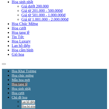
Hoa sinh nhật
Giá dưới 200.000
Giá từ 201.000 - 500.000đ
Giá từ 501.000 - 1.000.000đ
Giá từ 1.001.000 - 2.000.000đ
Hoa Chúc Mừng
Hoa cưới
Hoa tang lễ
Tin Tức
Hoa Luxury
Lan hồ điệp
Hoa cắm bình
Giỏ hoa
Hoa Khai Trương
Hoa chúc mừng
Mẫu hoa mới
Hoa tang lễ
Hoa sinh nhật
Hoa cưới
Chủ đề hoa
Lan hồ điệp
Hoa bó tròn