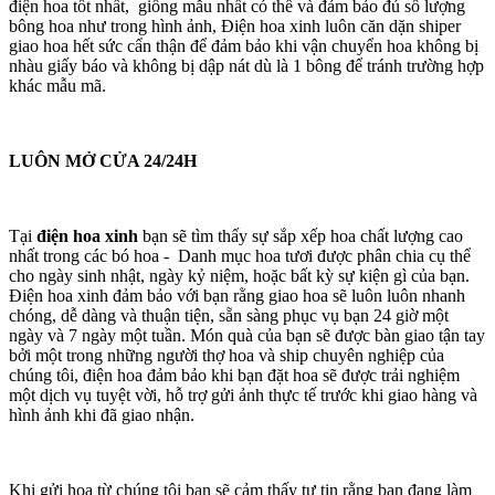
điện hoa tốt nhất, giống mẫu nhất có thể và đảm bảo đủ số lượng
bông hoa như trong hình ảnh, Điện hoa xinh luôn căn dặn shiper
giao hoa hết sức cẩn thận để đảm bảo khi vận chuyển hoa không bị
nhàu giấy báo và không bị dập nát dù là 1 bông để tránh trường hợp
khác mẫu mã.
LUÔN MỞ CỬA 24/24H
Tại
điện hoa xinh
bạn sẽ tìm thấy sự sắp xếp hoa chất lượng cao
nhất trong các bó hoa - Danh mục hoa tươi được phân chia cụ thể
cho ngày sinh nhật, ngày kỷ niệm, hoặc bất kỳ sự kiện gì của bạn.
Điện hoa xinh đảm bảo với bạn rằng giao hoa sẽ luôn luôn nhanh
chóng, dễ dàng và thuận tiện, sẵn sàng phục vụ bạn 24 giờ một
ngày và 7 ngày một tuần. Món quà của bạn sẽ được bàn giao tận tay
bởi một trong những người thợ hoa và ship chuyên nghiệp của
chúng tôi, điện hoa đảm bảo khi bạn đặt hoa sẽ được trải nghiệm
một dịch vụ tuyệt vời, hỗ trợ gửi ảnh thực tế trước khi giao hàng và
hình ảnh khi đã giao nhận.
Khi gửi hoa từ chúng tôi bạn sẽ cảm thấy tự tin rằng bạn đang làm