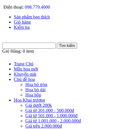
Điện thoại:
098.779.4000
Sản phẩm bạn thích
Giỏ hàng
Kiểm tra
Giỏ Hàng:
0 item
Trang Chủ
Mẫu hoa mới
Khuyến mãi
Chủ đề hoa
Hoa bó tròn
Hoa bó dài
Hoa hộp
Hoa Khai trương
Giá dưới 200k
Giá từ 201.000 - 500.000đ
Giá từ 501.000 - 1.000.000đ
Giá từ 1.001.000 - 2.000.000đ
Giá trên 2.000.000đ