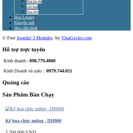
Hoa bó dài
Giỏ hoa
Hoa hộp
Hoa Luxury
Khuyến mãi
Hoa cắm bình
© Free
Joomla! 3 Modules
- by
VinaGecko.com
Hỗ trợ trực tuyến
Kinh doanh :
098.779.4000
Kinh Doanh và zalo :
0979.744.011
Quảng cáo
Sản Phẩm Bán Chạy
Kệ hoa chúc mừng - DH900
2.700.000 VND