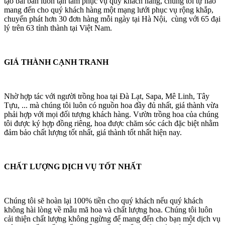
tạo bài bản luôn tận tâm phục vụ quý khách hàng, chúng tôi tự hào
mang đến cho quý khách hàng một mạng lưới phục vụ rộng khắp,
chuyển phát hơn 30 đơn hàng mỗi ngày tại Hà Nội, cùng với 65 đại
lý trên 63 tỉnh thành tại Việt Nam.
GIÁ THÀNH CẠNH TRANH
Nhờ hợp tác với người trồng hoa tại Đà Lạt, Sapa, Mê Linh, Tây
Tựu, ... mà chúng tôi luôn có nguồn hoa đầy đủ nhất, giá thành vừa
phải hợp với mọi đối tượng khách hàng. Vườn trồng hoa của chúng
tôi được ký hợp đồng riêng, hoa được chăm sóc cách đặc biệt nhằm
đảm bảo chất lượng tốt nhất, giá thành tốt nhất hiện nay.
CHẤT LƯỢNG DỊCH VỤ TỐT NHẤT
Chúng tôi sẽ hoàn lại 100% tiền cho quý khách nếu quý khách
không hài lòng về mẫu mã hoa và chất lượng hoa. Chúng tôi luôn
cải thiện chất lượng không ngừng để mang đến cho bạn một dịch vụ