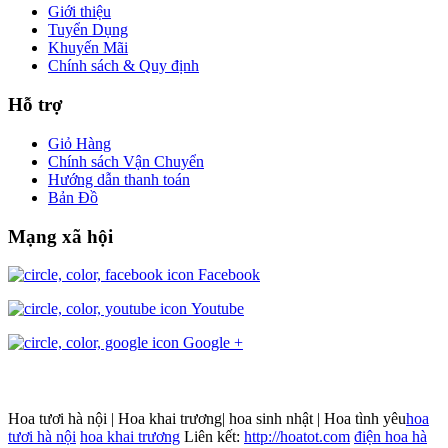
Giới thiệu
Tuyển Dụng
Khuyến Mãi
Chính sách & Quy định
Hỗ trợ
Giỏ Hàng
Chính sách Vận Chuyển
Hướng dẫn thanh toán
Bản Đồ
Mạng xã hội
Facebook
Youtube
Google +
Hoa tươi hà nội | Hoa khai trương| hoa sinh nhật | Hoa tình yêu
hoa
tươi hà nội
hoa khai trương
Liên kết:
http://hoatot.com
điện hoa hà