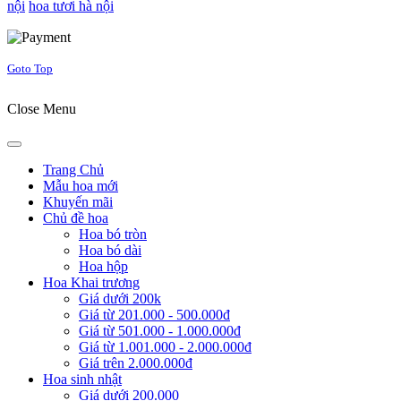
nội
hoa tươi hà nội
Joomla! 3 Templates
Goto Top
Close Menu
Trang Chủ
Mẫu hoa mới
Khuyến mãi
Chủ đề hoa
Hoa bó tròn
Hoa bó dài
Hoa hộp
Hoa Khai trương
Giá dưới 200k
Giá từ 201.000 - 500.000đ
Giá từ 501.000 - 1.000.000đ
Giá từ 1.001.000 - 2.000.000đ
Giá trên 2.000.000đ
Hoa sinh nhật
Giá dưới 200.000