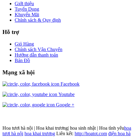
Giới thiệu
Tuyển Dụng
Khuyến Mãi
Chính sách & Quy định
Hỗ trợ
Giỏ Hàng
Chính sách Vận Chuyển
Hướng dẫn thanh toán
Bản Đồ
Mạng xã hội
Facebook
Youtube
Google +
Hoa tươi hà nội | Hoa khai trương| hoa sinh nhật | Hoa tình yêu
hoa
tươi hà nội
hoa khai trương
Liên kết:
http://hoatot.com
điện hoa hà