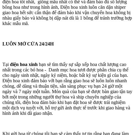
điện hoa tốt nhất, giống mẫu nhất có thể và đảm bảo đủ số lượng
bông hoa như trong hình ảnh, Điện hoa xinh luôn căn dặn shiper
giao hoa hết sức cẩn thận để đảm bảo khi vận chuyển hoa không bị
nhàu giấy báo và không bị dập nát dù là 1 bông để tránh trường hợp
khác mẫu mã.
LUÔN MỞ CỬA 24/24H
Tại
điện hoa xinh
bạn sẽ tìm thấy sự sắp xếp hoa chất lượng cao
nhất trong các bó hoa - Danh mục hoa tươi được phân chia cụ thể
cho ngày sinh nhật, ngày kỷ niệm, hoặc bất kỳ sự kiện gì của bạn.
Điện hoa xinh đảm bảo với bạn rằng giao hoa sẽ luôn luôn nhanh
chóng, dễ dàng và thuận tiện, sẵn sàng phục vụ bạn 24 giờ một
ngày và 7 ngày một tuần. Món quà của bạn sẽ được bàn giao tận tay
bởi một trong những người thợ hoa và ship chuyên nghiệp của
chúng tôi, điện hoa đảm bảo khi bạn đặt hoa sẽ được trải nghiệm
một dịch vụ tuyệt vời, hỗ trợ gửi ảnh thực tế trước khi giao hàng và
hình ảnh khi đã giao nhận.
Khi gửi hoa từ chúng tôi bạn sẽ cảm thấy tự tin rằng bạn đang làm