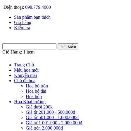
Điện thoại:
098.779.4000
Sản phẩm bạn thích
Giỏ hàng
Kiểm tra
Giỏ Hàng:
1 item
Trang Chủ
Mẫu hoa mới
Khuyến mãi
Chủ đề hoa
Hoa bó tròn
Hoa bó dài
Hoa hộp
Hoa Khai trương
Giá dưới 200k
Giá từ 201.000 - 500.000đ
Giá từ 501.000 - 1.000.000đ
Giá từ 1.001.000 - 2.000.000đ
Giá trên 2.000.000đ