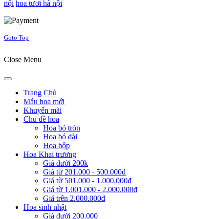
nội
hoa tươi hà nội
Joomla! 3 Templates
Goto Top
Close Menu
Trang Chủ
Mẫu hoa mới
Khuyến mãi
Chủ đề hoa
Hoa bó tròn
Hoa bó dài
Hoa hộp
Hoa Khai trương
Giá dưới 200k
Giá từ 201.000 - 500.000đ
Giá từ 501.000 - 1.000.000đ
Giá từ 1.001.000 - 2.000.000đ
Giá trên 2.000.000đ
Hoa sinh nhật
Giá dưới 200.000