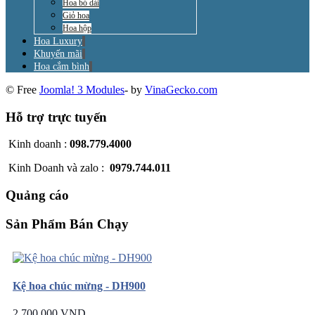
Hoa bó dài
Giỏ hoa
Hoa hộp
Hoa Luxury
Khuyến mãi
Hoa cắm bình
© Free
Joomla! 3 Modules
- by
VinaGecko.com
Hỗ trợ trực tuyến
Kinh doanh :
098.779.4000
Kinh Doanh và zalo :
0979.744.011
Quảng cáo
Sản Phẩm Bán Chạy
Kệ hoa chúc mừng - DH900
2.700.000 VND