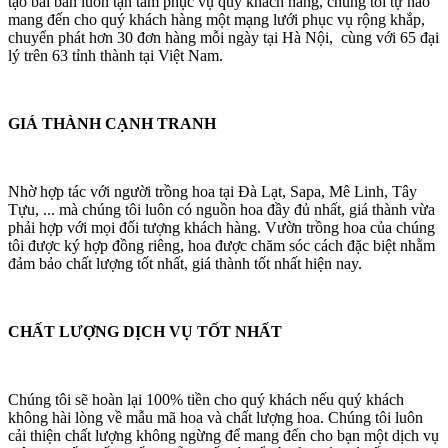
tạo bài bản luôn tận tâm phục vụ quý khách hàng, chúng tôi tự hào
mang đến cho quý khách hàng một mạng lưới phục vụ rộng khắp,
chuyển phát hơn 30 đơn hàng mỗi ngày tại Hà Nội, cùng với 65 đại
lý trên 63 tỉnh thành tại Việt Nam.
GIÁ THÀNH CẠNH TRANH
Nhờ hợp tác với người trồng hoa tại Đà Lạt, Sapa, Mê Linh, Tây
Tựu, ... mà chúng tôi luôn có nguồn hoa đầy đủ nhất, giá thành vừa
phải hợp với mọi đối tượng khách hàng. Vườn trồng hoa của chúng
tôi được ký hợp đồng riêng, hoa được chăm sóc cách đặc biệt nhằm
đảm bảo chất lượng tốt nhất, giá thành tốt nhất hiện nay.
CHẤT LƯỢNG DỊCH VỤ TỐT NHẤT
Chúng tôi sẽ hoàn lại 100% tiền cho quý khách nếu quý khách
không hài lòng về mẫu mã hoa và chất lượng hoa. Chúng tôi luôn
cải thiện chất lượng không ngừng để mang đến cho bạn một dịch vụ