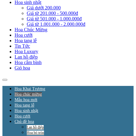
Hoa sinh nhật
Giá dưới 200.000
Giá từ 201.000 - 500.000đ
Giá từ 501.000 - 1.000.000đ
Giá từ 1.001.000 - 2.000.000đ
Hoa Chúc Mừng
Hoa cưới
Hoa tang lễ
Tin Tức
Hoa Luxury
Lan hồ điệp
Hoa cắm bình
Giỏ hoa
Hoa Khai Trương
Hoa chúc mừng
Mẫu hoa mới
Hoa tang lễ
Hoa sinh nhật
Hoa cưới
Chủ đề hoa
Lan hồ điệp
Hoa bó tròn