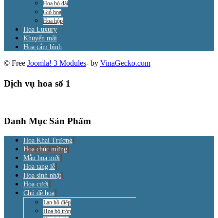
Hoa bó dài
Giỏ hoa
Hoa hộp
Hoa Luxury
Khuyến mãi
Hoa cắm bình
© Free
Joomla! 3 Modules
- by
VinaGecko.com
Dịch vụ hoa số 1
Danh Mục Sản Phẩm
Hoa Khai Trương
Hoa chúc mừng
Mẫu hoa mới
Hoa tang lễ
Hoa sinh nhật
Hoa cưới
Chủ đề hoa
Lan hồ điệp
Hoa bó tròn