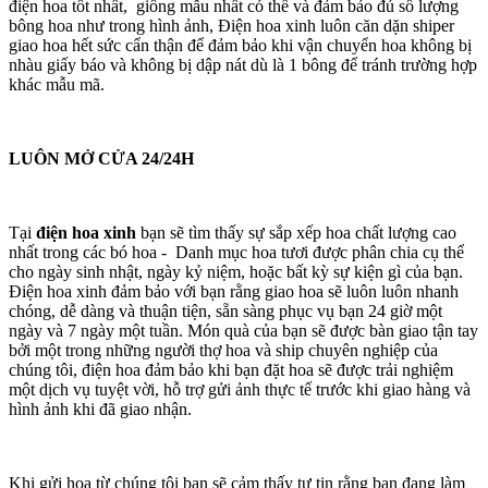
điện hoa tốt nhất, giống mẫu nhất có thể và đảm bảo đủ số lượng
bông hoa như trong hình ảnh, Điện hoa xinh luôn căn dặn shiper
giao hoa hết sức cẩn thận để đảm bảo khi vận chuyển hoa không bị
nhàu giấy báo và không bị dập nát dù là 1 bông để tránh trường hợp
khác mẫu mã.
LUÔN MỞ CỬA 24/24H
Tại
điện hoa xinh
bạn sẽ tìm thấy sự sắp xếp hoa chất lượng cao
nhất trong các bó hoa - Danh mục hoa tươi được phân chia cụ thể
cho ngày sinh nhật, ngày kỷ niệm, hoặc bất kỳ sự kiện gì của bạn.
Điện hoa xinh đảm bảo với bạn rằng giao hoa sẽ luôn luôn nhanh
chóng, dễ dàng và thuận tiện, sẵn sàng phục vụ bạn 24 giờ một
ngày và 7 ngày một tuần. Món quà của bạn sẽ được bàn giao tận tay
bởi một trong những người thợ hoa và ship chuyên nghiệp của
chúng tôi, điện hoa đảm bảo khi bạn đặt hoa sẽ được trải nghiệm
một dịch vụ tuyệt vời, hỗ trợ gửi ảnh thực tế trước khi giao hàng và
hình ảnh khi đã giao nhận.
Khi gửi hoa từ chúng tôi bạn sẽ cảm thấy tự tin rằng bạn đang làm