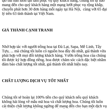
tạo bài bản luôn tận tâm phục vụ quý khách hàng, chúng tôi tự hào
mang đến cho quý khách hàng một mạng lưới phục vụ rộng khắp,
chuyển phát hơn 30 đơn hàng mỗi ngày tại Hà Nội, cùng với 65 đại
lý trên 63 tỉnh thành tại Việt Nam.
GIÁ THÀNH CẠNH TRANH
Nhờ hợp tác với người trồng hoa tại Đà Lạt, Sapa, Mê Linh, Tây
Tựu, ... mà chúng tôi luôn có nguồn hoa đầy đủ nhất, giá thành vừa
phải hợp với mọi đối tượng khách hàng. Vườn trồng hoa của chúng
tôi được ký hợp đồng riêng, hoa được chăm sóc cách đặc biệt nhằm
đảm bảo chất lượng tốt nhất, giá thành tốt nhất hiện nay.
CHẤT LƯỢNG DỊCH VỤ TỐT NHẤT
Chúng tôi sẽ hoàn lại 100% tiền cho quý khách nếu quý khách
không hài lòng về mẫu mã hoa và chất lượng hoa. Chúng tôi luôn
cải thiện chất lượng không ngừng để mang đến cho bạn một dịch vụ