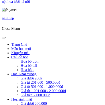
nội
hoa tươi hà nội
Joomla! 3 Templates
Goto Top
Close Menu
Trang Chủ
Mẫu hoa mới
Khuyến mãi
Chủ đề hoa
Hoa bó tròn
Hoa bó dài
Hoa hộp
Hoa Khai trương
Giá dưới 200k
Giá từ 201.000 - 500.000đ
Giá từ 501.000 - 1.000.000đ
Giá từ 1.001.000 - 2.000.000đ
Giá trên 2.000.000đ
Hoa sinh nhật
Giá dưới 200.000