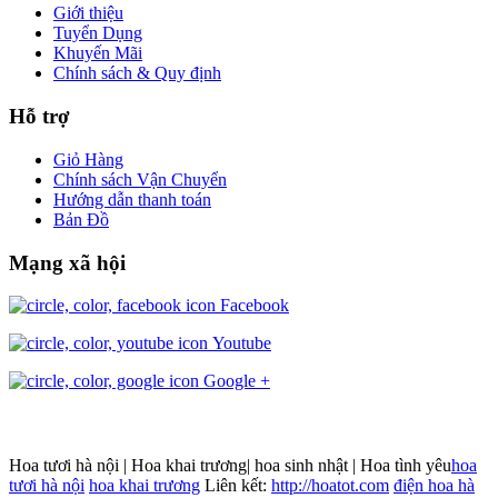
Giới thiệu
Tuyển Dụng
Khuyến Mãi
Chính sách & Quy định
Hỗ trợ
Giỏ Hàng
Chính sách Vận Chuyển
Hướng dẫn thanh toán
Bản Đồ
Mạng xã hội
Facebook
Youtube
Google +
Hoa tươi hà nội | Hoa khai trương| hoa sinh nhật | Hoa tình yêu
hoa
tươi hà nội
hoa khai trương
Liên kết:
http://hoatot.com
điện hoa hà