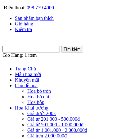
Điện thoại:
098.779.4000
Sản phẩm bạn thích
Giỏ hàng
Kiểm tra
Giỏ Hàng:
1 item
Trang Chủ
Mẫu hoa mới
Khuyến mãi
Chủ đề hoa
Hoa bó tròn
Hoa bó dài
Hoa hộp
Hoa Khai trương
Giá dưới 200k
Giá từ 201.000 - 500.000đ
Giá từ 501.000 - 1.000.000đ
Giá từ 1.001.000 - 2.000.000đ
Giá trên 2.000.000đ