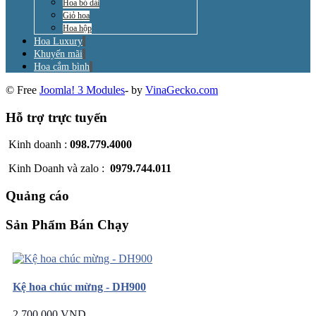
Hoa bó dài
Giỏ hoa
Hoa hộp
Hoa Luxury
Khuyến mãi
Hoa cắm bình
© Free
Joomla! 3 Modules
- by
VinaGecko.com
Hỗ trợ trực tuyến
Kinh doanh :
098.779.4000
Kinh Doanh và zalo :
0979.744.011
Quảng cáo
Sản Phẩm Bán Chạy
Kệ hoa chúc mừng - DH900
2.700.000 VND