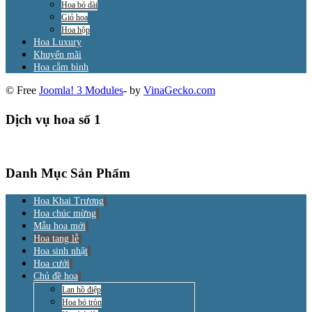
Hoa bó dài
Giỏ hoa
Hoa hộp
Hoa Luxury
Khuyến mãi
Hoa cắm bình
© Free
Joomla! 3 Modules
- by
VinaGecko.com
Dịch vụ hoa số 1
Danh Mục Sản Phẩm
Hoa Khai Trương
Hoa chúc mừng
Mẫu hoa mới
Hoa tang lễ
Hoa sinh nhật
Hoa cưới
Chủ đề hoa
Lan hồ điệp
Hoa bó tròn