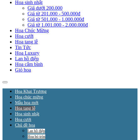
Hoa sinh nhật
Giá dưới 200.000
Giá từ 201.000 - 500.000đ
Giá từ 501.000 - 1.000.000đ
Giá từ 1.001.000 - 2.000.000đ
Hoa Chúc Mừng
Hoa cưới
Hoa tang lễ
Tin Tức
Hoa Luxury
Lan hồ điệp
Hoa cắm bình
Giỏ hoa
Hoa Khai Trương
Hoa chúc mừng
Mẫu hoa mới
Hoa tang lễ
Hoa sinh nhật
Hoa cưới
Chủ đề hoa
Lan hồ điệp
Hoa bó tròn