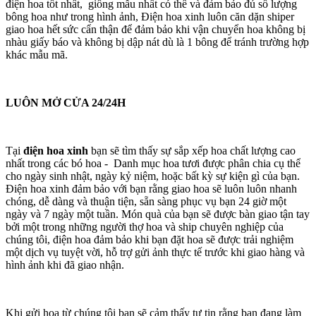
điện hoa tốt nhất, giống mẫu nhất có thể và đảm bảo đủ số lượng
bông hoa như trong hình ảnh, Điện hoa xinh luôn căn dặn shiper
giao hoa hết sức cẩn thận để đảm bảo khi vận chuyển hoa không bị
nhàu giấy báo và không bị dập nát dù là 1 bông để tránh trường hợp
khác mẫu mã.
LUÔN MỞ CỬA 24/24H
Tại
điện hoa xinh
bạn sẽ tìm thấy sự sắp xếp hoa chất lượng cao
nhất trong các bó hoa - Danh mục hoa tươi được phân chia cụ thể
cho ngày sinh nhật, ngày kỷ niệm, hoặc bất kỳ sự kiện gì của bạn.
Điện hoa xinh đảm bảo với bạn rằng giao hoa sẽ luôn luôn nhanh
chóng, dễ dàng và thuận tiện, sẵn sàng phục vụ bạn 24 giờ một
ngày và 7 ngày một tuần. Món quà của bạn sẽ được bàn giao tận tay
bởi một trong những người thợ hoa và ship chuyên nghiệp của
chúng tôi, điện hoa đảm bảo khi bạn đặt hoa sẽ được trải nghiệm
một dịch vụ tuyệt vời, hỗ trợ gửi ảnh thực tế trước khi giao hàng và
hình ảnh khi đã giao nhận.
Khi gửi hoa từ chúng tôi bạn sẽ cảm thấy tự tin rằng bạn đang làm