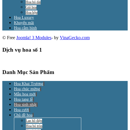
Hoa bó dài
Giỏ hoa
Hoa hộp
Hoa Luxury
Khuyến mãi
Hoa cắm bình
© Free
Joomla! 3 Modules
- by
VinaGecko.com
Dịch vụ hoa số 1
Danh Mục Sản Phẩm
Hoa Khai Trương
Hoa chúc mừng
Mẫu hoa mới
Hoa tang lễ
Hoa sinh nhật
Hoa cưới
Chủ đề hoa
Lan hồ điệp
Hoa bó tròn