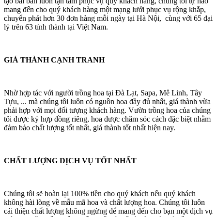
tạo bài bản luôn tận tâm phục vụ quý khách hàng, chúng tôi tự hào
mang đến cho quý khách hàng một mạng lưới phục vụ rộng khắp,
chuyển phát hơn 30 đơn hàng mỗi ngày tại Hà Nội, cùng với 65 đại
lý trên 63 tỉnh thành tại Việt Nam.
GIÁ THÀNH CẠNH TRANH
Nhờ hợp tác với người trồng hoa tại Đà Lạt, Sapa, Mê Linh, Tây
Tựu, ... mà chúng tôi luôn có nguồn hoa đầy đủ nhất, giá thành vừa
phải hợp với mọi đối tượng khách hàng. Vườn trồng hoa của chúng
tôi được ký hợp đồng riêng, hoa được chăm sóc cách đặc biệt nhằm
đảm bảo chất lượng tốt nhất, giá thành tốt nhất hiện nay.
CHẤT LƯỢNG DỊCH VỤ TỐT NHẤT
Chúng tôi sẽ hoàn lại 100% tiền cho quý khách nếu quý khách
không hài lòng về mẫu mã hoa và chất lượng hoa. Chúng tôi luôn
cải thiện chất lượng không ngừng để mang đến cho bạn một dịch vụ