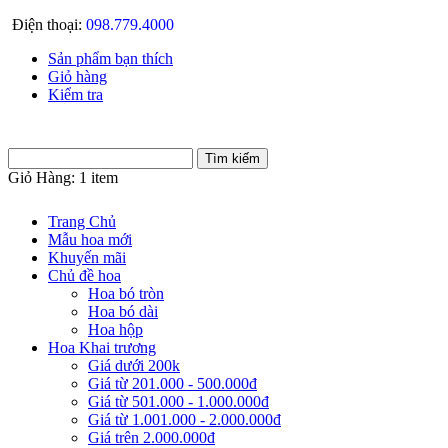
Điện thoại:
098.779.4000
Sản phẩm bạn thích
Giỏ hàng
Kiểm tra
Giỏ Hàng:
1 item
Trang Chủ
Mẫu hoa mới
Khuyến mãi
Chủ đề hoa
Hoa bó tròn
Hoa bó dài
Hoa hộp
Hoa Khai trương
Giá dưới 200k
Giá từ 201.000 - 500.000đ
Giá từ 501.000 - 1.000.000đ
Giá từ 1.001.000 - 2.000.000đ
Giá trên 2.000.000đ