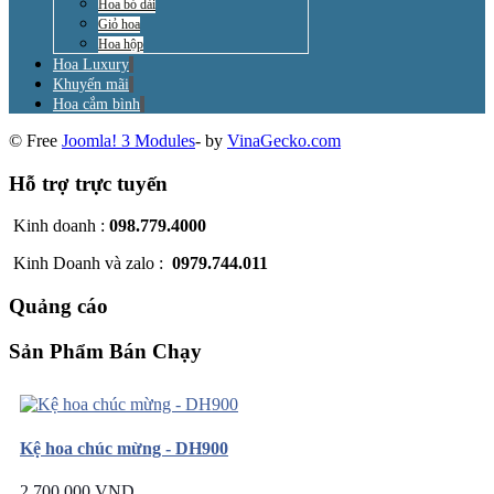
Hoa bó dài
Giỏ hoa
Hoa hộp
Hoa Luxury
Khuyến mãi
Hoa cắm bình
© Free
Joomla! 3 Modules
- by
VinaGecko.com
Hỗ trợ trực tuyến
Kinh doanh :
098.779.4000
Kinh Doanh và zalo :
0979.744.011
Quảng cáo
Sản Phẩm Bán Chạy
Kệ hoa chúc mừng - DH900
2.700.000 VND