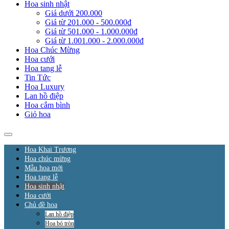
Hoa sinh nhật
Giá dưới 200.000
Giá từ 201.000 - 500.000đ
Giá từ 501.000 - 1.000.000đ
Giá từ 1.001.000 - 2.000.000đ
Hoa Chúc Mừng
Hoa cưới
Hoa tang lễ
Tin Tức
Hoa Luxury
Lan hồ điệp
Hoa cắm bình
Giỏ hoa
Hoa Khai Trương
Hoa chúc mừng
Mẫu hoa mới
Hoa tang lễ
Hoa sinh nhật
Hoa cưới
Chủ đề hoa
Lan hồ điệp
Hoa bó tròn