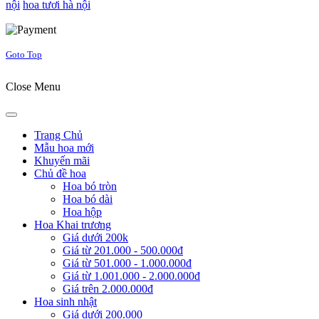
nội
hoa tươi hà nội
Joomla! 3 Templates
Goto Top
Close Menu
Trang Chủ
Mẫu hoa mới
Khuyến mãi
Chủ đề hoa
Hoa bó tròn
Hoa bó dài
Hoa hộp
Hoa Khai trương
Giá dưới 200k
Giá từ 201.000 - 500.000đ
Giá từ 501.000 - 1.000.000đ
Giá từ 1.001.000 - 2.000.000đ
Giá trên 2.000.000đ
Hoa sinh nhật
Giá dưới 200.000