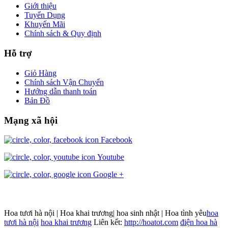
Giới thiệu
Tuyển Dụng
Khuyến Mãi
Chính sách & Quy định
Hỗ trợ
Giỏ Hàng
Chính sách Vận Chuyển
Hướng dẫn thanh toán
Bản Đồ
Mạng xã hội
Facebook
Youtube
Google +
Hoa tươi hà nội | Hoa khai trương| hoa sinh nhật | Hoa tình yêu
hoa
tươi hà nội
hoa khai trương
Liên kết:
http://hoatot.com
điện hoa hà