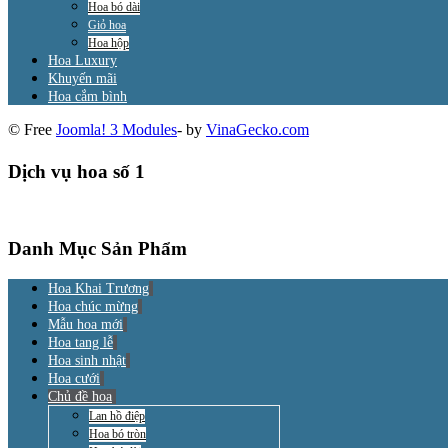
Hoa bó dài
Giỏ hoa
Hoa hộp
Hoa Luxury
Khuyến mãi
Hoa cắm bình
© Free
Joomla! 3 Modules
- by
VinaGecko.com
Dịch vụ hoa số 1
Danh Mục Sản Phẩm
Hoa Khai Trương
Hoa chúc mừng
Mẫu hoa mới
Hoa tang lễ
Hoa sinh nhật
Hoa cưới
Chủ đề hoa
Lan hồ điệp
Hoa bó tròn