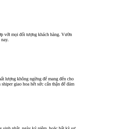
 hợp với mọi đối tượng khách hàng. Vườn
 nay.
 chất lượng không ngừng để mang đến cho
 shiper giao hoa hết sức cẩn thận để đảm
y sinh nhật, ngày kỷ niệm, hoặc bất kỳ sự