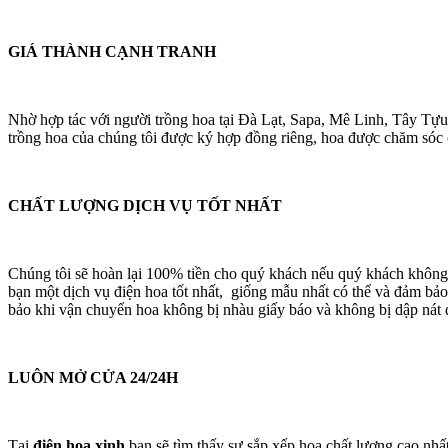
GIÁ THÀNH CẠNH TRANH
Nhờ hợp tác với người trồng hoa tại Đà Lạt, Sapa, Mê Linh, Tây Tựu
trồng hoa của chúng tôi được ký hợp đồng riêng, hoa được chăm sóc cá
CHẤT LƯỢNG DỊCH VỤ TỐT NHẤT
Chúng tôi sẽ hoàn lại 100% tiền cho quý khách nếu quý khách không
bạn một dịch vụ điện hoa tốt nhất, giống mẫu nhất có thể và đảm bảo
bảo khi vận chuyển hoa không bị nhàu giấy báo và không bị dập nát 
LUÔN MỞ CỬA 24/24H
Tại
điện hoa xinh
bạn sẽ tìm thấy sự sắp xếp hoa chất lượng cao nhấ