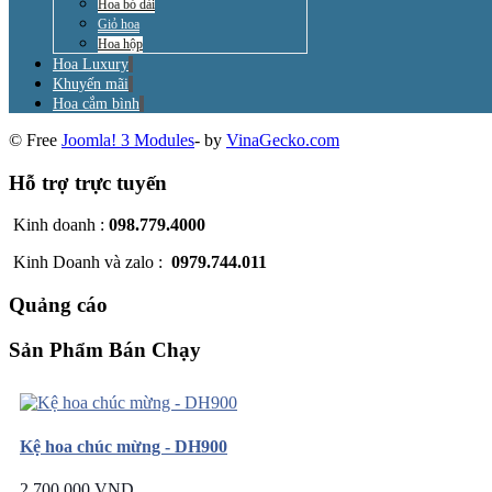
Hoa bó dài
Giỏ hoa
Hoa hộp
Hoa Luxury
Khuyến mãi
Hoa cắm bình
© Free
Joomla! 3 Modules
- by
VinaGecko.com
Hỗ trợ trực tuyến
Kinh doanh :
098.779.4000
Kinh Doanh và zalo :
0979.744.011
Quảng cáo
Sản Phẩm Bán Chạy
Kệ hoa chúc mừng - DH900
2.700.000 VND