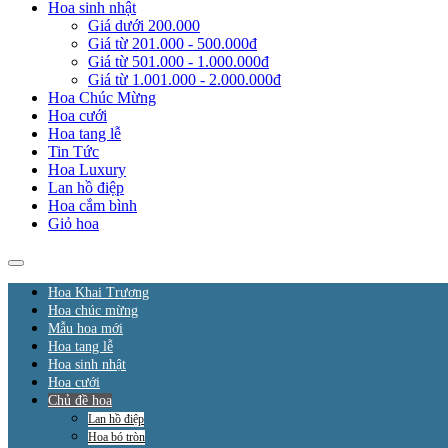
Hoa sinh nhật
Giá dưới 200.000
Giá từ 201.000 - 500.000đ
Giá từ 501.000 - 1.000.000đ
Giá từ 1.001.000 - 2.000.000đ
Hoa Chúc Mừng
Hoa cưới
Hoa tang lễ
Tin Tức
Hoa Luxury
Lan hồ điệp
Hoa cắm bình
Giỏ hoa
Hoa Khai Trương
Hoa chúc mừng
Mẫu hoa mới
Hoa tang lễ
Hoa sinh nhật
Hoa cưới
Chủ đề hoa
Lan hồ điệp
Hoa bó tròn