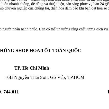
ôn luôn nhanh chóng, dễ dàng và thuận tiện, sẵn sàng phục vụ bạn 24 g
hip chuyên nghiệp của chúng tôi, điện hoa đảm bảo khi bạn đặt hoa sẽ đ
o người nhận hạnh phúc. Bạn có thể tin tưởng rằng chất lượng dịch vụ c
THỐNG SHOP HOA TỐT TOÀN QUỐC
Chí Minh Đà Nẵ
 Nguyễn Thái Sơn, Gò Vấp, TP.HCM - 84
. 744.011
 Từ Liêm, HN - 12 Hải Triều