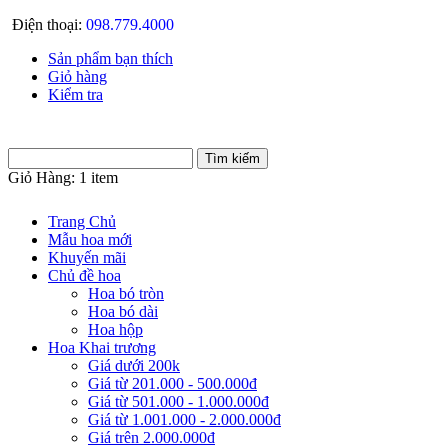
Điện thoại:
098.779.4000
Sản phẩm bạn thích
Giỏ hàng
Kiểm tra
Giỏ Hàng:
1 item
Trang Chủ
Mẫu hoa mới
Khuyến mãi
Chủ đề hoa
Hoa bó tròn
Hoa bó dài
Hoa hộp
Hoa Khai trương
Giá dưới 200k
Giá từ 201.000 - 500.000đ
Giá từ 501.000 - 1.000.000đ
Giá từ 1.001.000 - 2.000.000đ
Giá trên 2.000.000đ