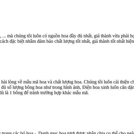
, ... mà chúng tôi luôn có nguồn hoa đầy đủ nhất, giá thành vừa phải
ch đặc biệt nhằm đảm bảo chất lượng tốt nhất, giá thành tốt nhất hiện
 hài lòng về mẫu mã hoa và chất lượng hoa. Chúng tôi luôn cải thiện
 đủ số lượng bông hoa như trong hình ảnh, Điện hoa xinh luôn căn dặn
dù là 1 bông để tránh trường hợp khác mẫu mã.
t trong các bó hoa - Danh mục hoa tươi được phân chia cụ thể cho ngà