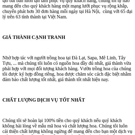
tạo bài bản luôn tận tâm phục vụ quý khách hàng, chúng tôi tự hào
mang đến cho quý khách hàng một mạng lưới phục vụ rộng khắp,
chuyển phát hơn 30 đơn hàng mỗi ngày tại Hà Nội, cùng với 65 đại
lý trên 63 tỉnh thành tại Việt Nam.
GIÁ THÀNH CẠNH TRANH
Nhờ hợp tác với người trồng hoa tại Đà Lạt, Sapa, Mê Linh, Tây
Tựu, ... mà chúng tôi luôn có nguồn hoa đầy đủ nhất, giá thành vừa
phải hợp với mọi đối tượng khách hàng. Vườn trồng hoa của chúng
tôi được ký hợp đồng riêng, hoa được chăm sóc cách đặc biệt nhằm
đảm bảo chất lượng tốt nhất, giá thành tốt nhất hiện nay.
CHẤT LƯỢNG DỊCH VỤ TỐT NHẤT
Chúng tôi sẽ hoàn lại 100% tiền cho quý khách nếu quý khách
không hài lòng về mẫu mã hoa và chất lượng hoa. Chúng tôi luôn
cải thiện chất lượng không ngừng để mang đến cho bạn một dịch vụ