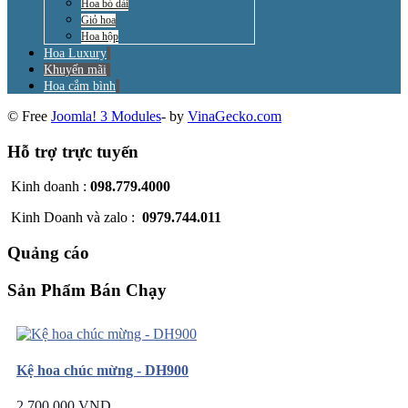
Hoa bó dài
Giỏ hoa
Hoa hộp
Hoa Luxury
Khuyến mãi
Hoa cắm bình
© Free
Joomla! 3 Modules
- by
VinaGecko.com
Hỗ trợ trực tuyến
Kinh doanh :
098.779.4000
Kinh Doanh và zalo :
0979.744.011
Quảng cáo
Sản Phẩm Bán Chạy
Kệ hoa chúc mừng - DH900
2.700.000 VND