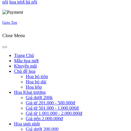
nội
hoa tươi hà nội
Joomla! 3 Templates
Goto Top
Close Menu
Trang Chủ
Mẫu hoa mới
Khuyến mãi
Chủ đề hoa
Hoa bó tròn
Hoa bó dài
Hoa hộp
Hoa Khai trương
Giá dưới 200k
Giá từ 201.000 - 500.000đ
Giá từ 501.000 - 1.000.000đ
Giá từ 1.001.000 - 2.000.000đ
Giá trên 2.000.000đ
Hoa sinh nhật
Giá dưới 200.000