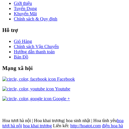
Giới thiệu
Tuyển Dụng
Khuyến Mãi
Chính sách & Quy định
Hỗ trợ
Giỏ Hàng
Chính sách Vận Chuyển
Hướng dẫn thanh toán
Bản Đồ
Mạng xã hội
Facebook
Youtube
Google +
Hoa tươi hà nội | Hoa khai trương| hoa sinh nhật | Hoa tình yêu
hoa
tươi hà nội
hoa khai trương
Liên kết:
http://hoatot.com
điện hoa hà