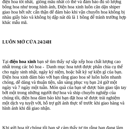
điện hoa tốt nhất, giống mẫu nhất có thể và đảm bảo đủ số lượng
bông hoa như trong hình ảnh, Điện hoa xinh luôn căn dặn shiper
giao hoa hết sức cẩn thận để đảm bảo khi vận chuyển hoa không bị
nhàu giấy báo và không bị dập nát dù là 1 bông để tránh trường hợp
khác mẫu mã.
LUÔN MỞ CỬA 24/24H
Tại
điện hoa xinh
bạn sẽ tìm thấy sự sắp xếp hoa chất lượng cao
nhất trong các bó hoa - Danh mục hoa tươi được phân chia cụ thể
cho ngày sinh nhật, ngày kỷ niệm, hoặc bất kỳ sự kiện gì của bạn.
Điện hoa xinh đảm bảo với bạn rằng giao hoa sẽ luôn luôn nhanh
chóng, dễ dàng và thuận tiện, sẵn sàng phục vụ bạn 24 giờ một
ngày và 7 ngày một tuần. Món quà của bạn sẽ được bàn giao tận tay
bởi một trong những người thợ hoa và ship chuyên nghiệp của
chúng tôi, điện hoa đảm bảo khi bạn đặt hoa sẽ được trải nghiệm
một dịch vụ tuyệt vời, hỗ trợ gửi ảnh thực tế trước khi giao hàng và
hình ảnh khi đã giao nhận.
Khi gửi hoa từ chúng tôi bạn sẽ cảm thấy tự tin rằng bạn đang làm