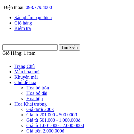
Điện thoại:
098.779.4000
Sản phẩm bạn thích
Giỏ hàng
Kiểm tra
Giỏ Hàng:
1 item
Trang Chủ
Mẫu hoa mới
Khuyến mãi
Chủ đề hoa
Hoa bó tròn
Hoa bó dài
Hoa hộp
Hoa Khai trương
Giá dưới 200k
Giá từ 201.000 - 500.000đ
Giá từ 501.000 - 1.000.000đ
Giá từ 1.001.000 - 2.000.000đ
Giá trên 2.000.000đ