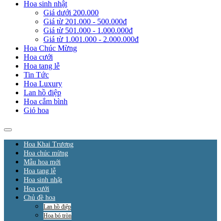
Hoa sinh nhật
Giá dưới 200.000
Giá từ 201.000 - 500.000đ
Giá từ 501.000 - 1.000.000đ
Giá từ 1.001.000 - 2.000.000đ
Hoa Chúc Mừng
Hoa cưới
Hoa tang lễ
Tin Tức
Hoa Luxury
Lan hồ điệp
Hoa cắm bình
Giỏ hoa
Hoa Khai Trương
Hoa chúc mừng
Mẫu hoa mới
Hoa tang lễ
Hoa sinh nhật
Hoa cưới
Chủ đề hoa
Lan hồ điệp
Hoa bó tròn