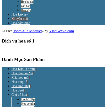
Hoa bó dài
Giỏ hoa
Hoa hộp
Hoa Luxury
Khuyến mãi
Hoa cắm bình
© Free
Joomla! 3 Modules
- by
VinaGecko.com
Dịch vụ hoa số 1
Danh Mục Sản Phẩm
Hoa Khai Trương
Hoa chúc mừng
Mẫu hoa mới
Hoa tang lễ
Hoa sinh nhật
Hoa cưới
Chủ đề hoa
Lan hồ điệp
Hoa bó tròn