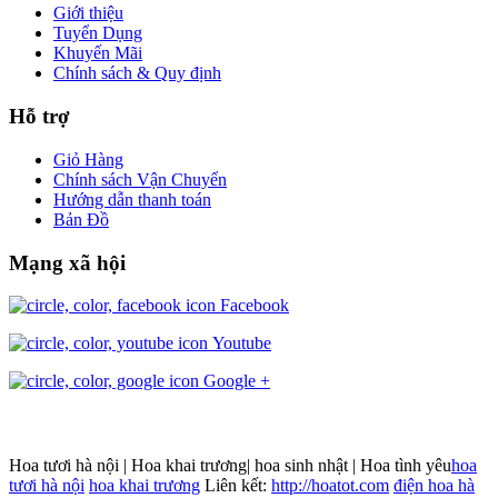
Giới thiệu
Tuyển Dụng
Khuyến Mãi
Chính sách & Quy định
Hỗ trợ
Giỏ Hàng
Chính sách Vận Chuyển
Hướng dẫn thanh toán
Bản Đồ
Mạng xã hội
Facebook
Youtube
Google +
Hoa tươi hà nội | Hoa khai trương| hoa sinh nhật | Hoa tình yêu
hoa
tươi hà nội
hoa khai trương
Liên kết:
http://hoatot.com
điện hoa hà