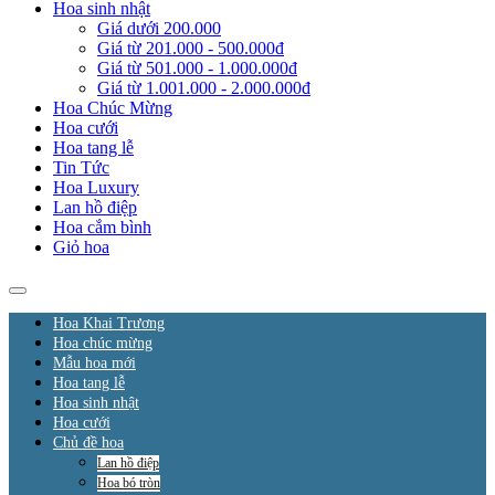
Hoa sinh nhật
Giá dưới 200.000
Giá từ 201.000 - 500.000đ
Giá từ 501.000 - 1.000.000đ
Giá từ 1.001.000 - 2.000.000đ
Hoa Chúc Mừng
Hoa cưới
Hoa tang lễ
Tin Tức
Hoa Luxury
Lan hồ điệp
Hoa cắm bình
Giỏ hoa
Hoa Khai Trương
Hoa chúc mừng
Mẫu hoa mới
Hoa tang lễ
Hoa sinh nhật
Hoa cưới
Chủ đề hoa
Lan hồ điệp
Hoa bó tròn