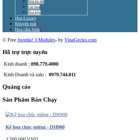
Hoa bó dài
Giỏ hoa
Hoa hộp
Hoa Luxury
Khuyến mãi
Hoa cắm bình
© Free
Joomla! 3 Modules
- by
VinaGecko.com
Hỗ trợ trực tuyến
Kinh doanh :
098.779.4000
Kinh Doanh và zalo :
0979.744.011
Quảng cáo
Sản Phẩm Bán Chạy
Kệ hoa chúc mừng - DH900
2.700.000 VND