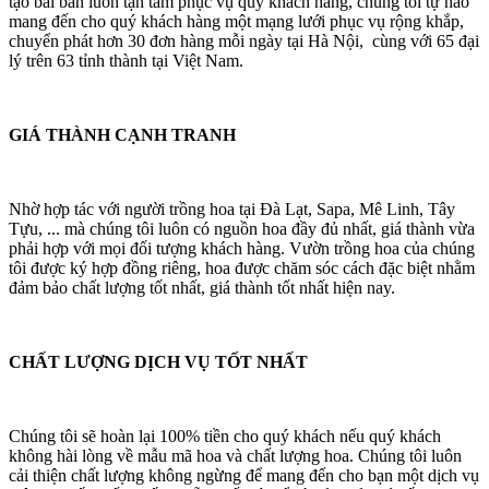
tạo bài bản luôn tận tâm phục vụ quý khách hàng, chúng tôi tự hào
mang đến cho quý khách hàng một mạng lưới phục vụ rộng khắp,
chuyển phát hơn 30 đơn hàng mỗi ngày tại Hà Nội, cùng với 65 đại
lý trên 63 tỉnh thành tại Việt Nam.
GIÁ THÀNH CẠNH TRANH
Nhờ hợp tác với người trồng hoa tại Đà Lạt, Sapa, Mê Linh, Tây
Tựu, ... mà chúng tôi luôn có nguồn hoa đầy đủ nhất, giá thành vừa
phải hợp với mọi đối tượng khách hàng. Vườn trồng hoa của chúng
tôi được ký hợp đồng riêng, hoa được chăm sóc cách đặc biệt nhằm
đảm bảo chất lượng tốt nhất, giá thành tốt nhất hiện nay.
CHẤT LƯỢNG DỊCH VỤ TỐT NHẤT
Chúng tôi sẽ hoàn lại 100% tiền cho quý khách nếu quý khách
không hài lòng về mẫu mã hoa và chất lượng hoa. Chúng tôi luôn
cải thiện chất lượng không ngừng để mang đến cho bạn một dịch vụ