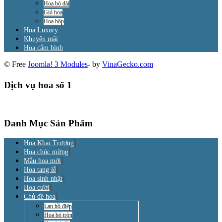
Hoa bó dài
Giỏ hoa
Hoa hộp
Hoa Luxury
Khuyến mãi
Hoa cắm bình
© Free
Joomla! 3 Modules
- by
VinaGecko.com
Dịch vụ hoa số 1
Danh Mục Sản Phẩm
Hoa Khai Trương
Hoa chúc mừng
Mẫu hoa mới
Hoa tang lễ
Hoa sinh nhật
Hoa cưới
Chủ đề hoa
Lan hồ điệp
Hoa bó tròn