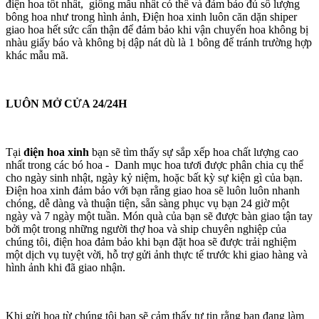
điện hoa tốt nhất, giống mẫu nhất có thể và đảm bảo đủ số lượng
bông hoa như trong hình ảnh, Điện hoa xinh luôn căn dặn shiper
giao hoa hết sức cẩn thận để đảm bảo khi vận chuyển hoa không bị
nhàu giấy báo và không bị dập nát dù là 1 bông để tránh trường hợp
khác mẫu mã.
LUÔN MỞ CỬA 24/24H
Tại
điện hoa xinh
bạn sẽ tìm thấy sự sắp xếp hoa chất lượng cao
nhất trong các bó hoa - Danh mục hoa tươi được phân chia cụ thể
cho ngày sinh nhật, ngày kỷ niệm, hoặc bất kỳ sự kiện gì của bạn.
Điện hoa xinh đảm bảo với bạn rằng giao hoa sẽ luôn luôn nhanh
chóng, dễ dàng và thuận tiện, sẵn sàng phục vụ bạn 24 giờ một
ngày và 7 ngày một tuần. Món quà của bạn sẽ được bàn giao tận tay
bởi một trong những người thợ hoa và ship chuyên nghiệp của
chúng tôi, điện hoa đảm bảo khi bạn đặt hoa sẽ được trải nghiệm
một dịch vụ tuyệt vời, hỗ trợ gửi ảnh thực tế trước khi giao hàng và
hình ảnh khi đã giao nhận.
Khi gửi hoa từ chúng tôi bạn sẽ cảm thấy tự tin rằng bạn đang làm