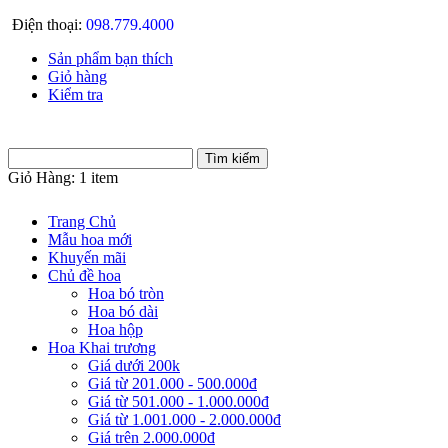
Điện thoại:
098.779.4000
Sản phẩm bạn thích
Giỏ hàng
Kiểm tra
Giỏ Hàng:
1 item
Trang Chủ
Mẫu hoa mới
Khuyến mãi
Chủ đề hoa
Hoa bó tròn
Hoa bó dài
Hoa hộp
Hoa Khai trương
Giá dưới 200k
Giá từ 201.000 - 500.000đ
Giá từ 501.000 - 1.000.000đ
Giá từ 1.001.000 - 2.000.000đ
Giá trên 2.000.000đ