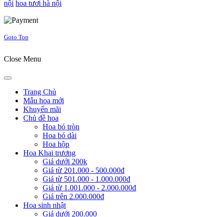
nội
hoa tươi hà nội
Joomla! 3 Templates
Goto Top
Close Menu
Trang Chủ
Mẫu hoa mới
Khuyến mãi
Chủ đề hoa
Hoa bó tròn
Hoa bó dài
Hoa hộp
Hoa Khai trương
Giá dưới 200k
Giá từ 201.000 - 500.000đ
Giá từ 501.000 - 1.000.000đ
Giá từ 1.001.000 - 2.000.000đ
Giá trên 2.000.000đ
Hoa sinh nhật
Giá dưới 200.000