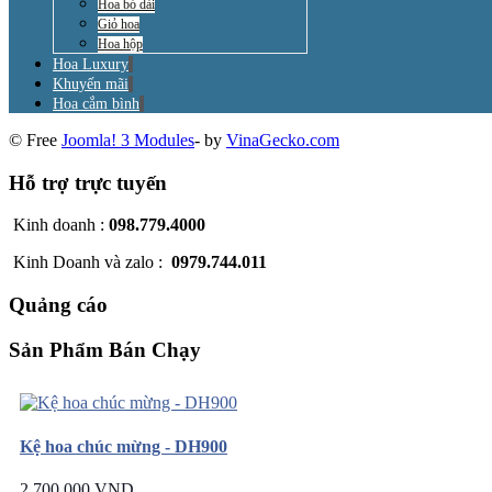
Hoa bó dài
Giỏ hoa
Hoa hộp
Hoa Luxury
Khuyến mãi
Hoa cắm bình
© Free
Joomla! 3 Modules
- by
VinaGecko.com
Hỗ trợ trực tuyến
Kinh doanh :
098.779.4000
Kinh Doanh và zalo :
0979.744.011
Quảng cáo
Sản Phẩm Bán Chạy
Kệ hoa chúc mừng - DH900
2.700.000 VND