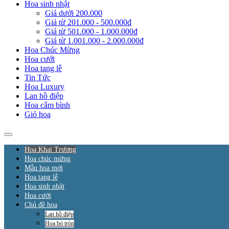
Hoa sinh nhật
Giá dưới 200.000
Giá từ 201.000 - 500.000đ
Giá từ 501.000 - 1.000.000đ
Giá từ 1.001.000 - 2.000.000đ
Hoa Chúc Mừng
Hoa cưới
Hoa tang lễ
Tin Tức
Hoa Luxury
Lan hồ điệp
Hoa cắm bình
Giỏ hoa
Hoa Khai Trương
Hoa chúc mừng
Mẫu hoa mới
Hoa tang lễ
Hoa sinh nhật
Hoa cưới
Chủ đề hoa
Lan hồ điệp
Hoa bó tròn