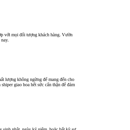
 hợp với mọi đối tượng khách hàng. Vườn
 nay.
 chất lượng không ngừng để mang đến cho
 shiper giao hoa hết sức cẩn thận để đảm
y sinh nhật, ngày kỷ niệm, hoặc bất kỳ sự