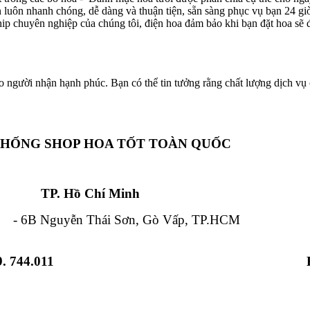
ôn luôn nhanh chóng, dễ dàng và thuận tiện, sẵn sàng phục vụ bạn 24 g
hip chuyên nghiệp của chúng tôi, điện hoa đảm bảo khi bạn đặt hoa sẽ đ
o người nhận hạnh phúc. Bạn có thể tin tưởng rằng chất lượng dịch vụ c
THỐNG SHOP HOA TỐT TOÀN QUỐC
Chí Minh Đà Nẵ
 Nguyễn Thái Sơn, Gò Vấp, TP.HCM - 84
. 744.011
 Từ Liêm, HN - 12 Hải Triều