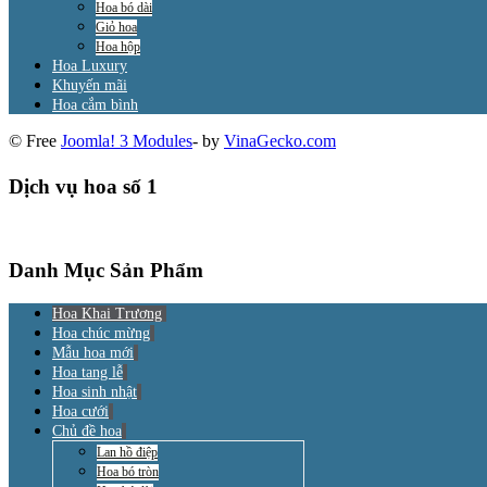
Hoa bó dài
Giỏ hoa
Hoa hộp
Hoa Luxury
Khuyến mãi
Hoa cắm bình
© Free
Joomla! 3 Modules
- by
VinaGecko.com
Dịch vụ hoa số 1
Danh Mục Sản Phẩm
Hoa Khai Trương
Hoa chúc mừng
Mẫu hoa mới
Hoa tang lễ
Hoa sinh nhật
Hoa cưới
Chủ đề hoa
Lan hồ điệp
Hoa bó tròn