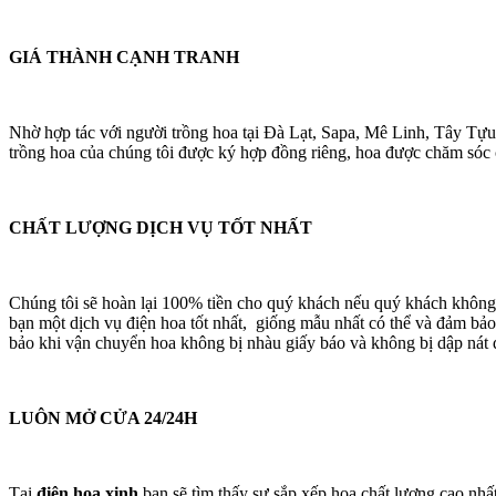
GIÁ THÀNH CẠNH TRANH
Nhờ hợp tác với người trồng hoa tại Đà Lạt, Sapa, Mê Linh, Tây Tựu
trồng hoa của chúng tôi được ký hợp đồng riêng, hoa được chăm sóc cá
CHẤT LƯỢNG DỊCH VỤ TỐT NHẤT
Chúng tôi sẽ hoàn lại 100% tiền cho quý khách nếu quý khách không
bạn một dịch vụ điện hoa tốt nhất, giống mẫu nhất có thể và đảm bảo
bảo khi vận chuyển hoa không bị nhàu giấy báo và không bị dập nát 
LUÔN MỞ CỬA 24/24H
Tại
điện hoa xinh
bạn sẽ tìm thấy sự sắp xếp hoa chất lượng cao nhấ