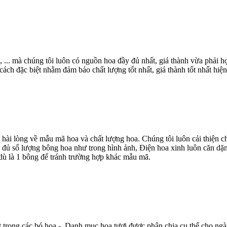
, ... mà chúng tôi luôn có nguồn hoa đầy đủ nhất, giá thành vừa phải
ch đặc biệt nhằm đảm bảo chất lượng tốt nhất, giá thành tốt nhất hiện
 hài lòng về mẫu mã hoa và chất lượng hoa. Chúng tôi luôn cải thiện
 đủ số lượng bông hoa như trong hình ảnh, Điện hoa xinh luôn căn dặn
dù là 1 bông để tránh trường hợp khác mẫu mã.
t trong các bó hoa - Danh mục hoa tươi được phân chia cụ thể cho ngà