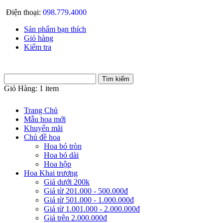
Điện thoại:
098.779.4000
Sản phẩm bạn thích
Giỏ hàng
Kiểm tra
Giỏ Hàng:
1 item
Trang Chủ
Mẫu hoa mới
Khuyến mãi
Chủ đề hoa
Hoa bó tròn
Hoa bó dài
Hoa hộp
Hoa Khai trương
Giá dưới 200k
Giá từ 201.000 - 500.000đ
Giá từ 501.000 - 1.000.000đ
Giá từ 1.001.000 - 2.000.000đ
Giá trên 2.000.000đ