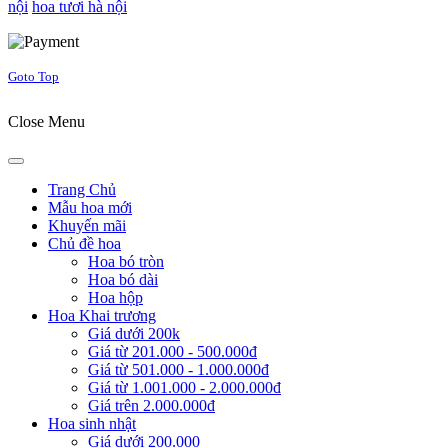
nội
hoa tươi hà nội
Joomla! 3 Templates
Goto Top
Close Menu
Trang Chủ
Mẫu hoa mới
Khuyến mãi
Chủ đề hoa
Hoa bó tròn
Hoa bó dài
Hoa hộp
Hoa Khai trương
Giá dưới 200k
Giá từ 201.000 - 500.000đ
Giá từ 501.000 - 1.000.000đ
Giá từ 1.001.000 - 2.000.000đ
Giá trên 2.000.000đ
Hoa sinh nhật
Giá dưới 200.000