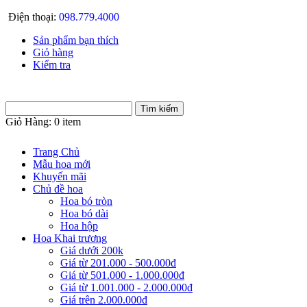
Điện thoại:
098.779.4000
Sản phẩm bạn thích
Giỏ hàng
Kiểm tra
Giỏ Hàng:
0 item
Trang Chủ
Mẫu hoa mới
Khuyến mãi
Chủ đề hoa
Hoa bó tròn
Hoa bó dài
Hoa hộp
Hoa Khai trương
Giá dưới 200k
Giá từ 201.000 - 500.000đ
Giá từ 501.000 - 1.000.000đ
Giá từ 1.001.000 - 2.000.000đ
Giá trên 2.000.000đ