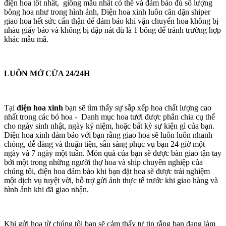
điện hoa tốt nhất, giống mẫu nhất có thể và đảm bảo đủ số lượng
bông hoa như trong hình ảnh, Điện hoa xinh luôn căn dặn shiper
giao hoa hết sức cẩn thận để đảm bảo khi vận chuyển hoa không bị
nhàu giấy báo và không bị dập nát dù là 1 bông để tránh trường hợp
khác mẫu mã.
LUÔN MỞ CỬA 24/24H
Tại
điện hoa xinh
bạn sẽ tìm thấy sự sắp xếp hoa chất lượng cao
nhất trong các bó hoa - Danh mục hoa tươi được phân chia cụ thể
cho ngày sinh nhật, ngày kỷ niệm, hoặc bất kỳ sự kiện gì của bạn.
Điện hoa xinh đảm bảo với bạn rằng giao hoa sẽ luôn luôn nhanh
chóng, dễ dàng và thuận tiện, sẵn sàng phục vụ bạn 24 giờ một
ngày và 7 ngày một tuần. Món quà của bạn sẽ được bàn giao tận tay
bởi một trong những người thợ hoa và ship chuyên nghiệp của
chúng tôi, điện hoa đảm bảo khi bạn đặt hoa sẽ được trải nghiệm
một dịch vụ tuyệt vời, hỗ trợ gửi ảnh thực tế trước khi giao hàng và
hình ảnh khi đã giao nhận.
Khi gửi hoa từ chúng tôi bạn sẽ cảm thấy tự tin rằng bạn đang làm