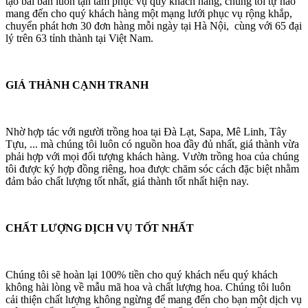
tạo bài bản luôn tận tâm phục vụ quý khách hàng, chúng tôi tự hào
mang đến cho quý khách hàng một mạng lưới phục vụ rộng khắp,
chuyển phát hơn 30 đơn hàng mỗi ngày tại Hà Nội, cùng với 65 đại
lý trên 63 tỉnh thành tại Việt Nam.
GIÁ THÀNH CẠNH TRANH
Nhờ hợp tác với người trồng hoa tại Đà Lạt, Sapa, Mê Linh, Tây
Tựu, ... mà chúng tôi luôn có nguồn hoa đầy đủ nhất, giá thành vừa
phải hợp với mọi đối tượng khách hàng. Vườn trồng hoa của chúng
tôi được ký hợp đồng riêng, hoa được chăm sóc cách đặc biệt nhằm
đảm bảo chất lượng tốt nhất, giá thành tốt nhất hiện nay.
CHẤT LƯỢNG DỊCH VỤ TỐT NHẤT
Chúng tôi sẽ hoàn lại 100% tiền cho quý khách nếu quý khách
không hài lòng về mẫu mã hoa và chất lượng hoa. Chúng tôi luôn
cải thiện chất lượng không ngừng để mang đến cho bạn một dịch vụ