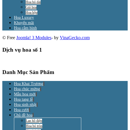
Hoa bó dài
Giỏ hoa
Hoa hộp
Hoa Luxury
Khuyến mãi
Hoa cắm bình
© Free
Joomla! 3 Modules
- by
VinaGecko.com
Dịch vụ hoa số 1
Danh Mục Sản Phẩm
Hoa Khai Trương
Hoa chúc mừng
Mẫu hoa mới
Hoa tang lễ
Hoa sinh nhật
Hoa cưới
Chủ đề hoa
Lan hồ điệp
Hoa bó tròn