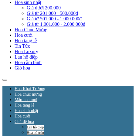
Hoa sinh nhật
Giá dưới 200.000
Giá từ 201.000 - 500.000đ
Giá từ 501.000 - 1.000.000đ
Giá từ 1.001.000 - 2.000.000đ
Hoa Chúc Mừng
Hoa cưới
Hoa tang lễ
Tin Tức
Hoa Luxury
Lan hồ điệp
Hoa cắm bình
Giỏ hoa
Hoa Khai Trương
Hoa chúc mừng
Mẫu hoa mới
Hoa tang lễ
Hoa sinh nhật
Hoa cưới
Chủ đề hoa
Lan hồ điệp
Hoa bó tròn