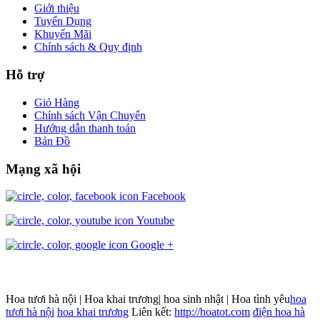
Giới thiệu
Tuyển Dụng
Khuyến Mãi
Chính sách & Quy định
Hỗ trợ
Giỏ Hàng
Chính sách Vận Chuyển
Hướng dẫn thanh toán
Bản Đồ
Mạng xã hội
Facebook
Youtube
Google +
Hoa tươi hà nội | Hoa khai trương| hoa sinh nhật | Hoa tình yêu
hoa
tươi hà nội
hoa khai trương
Liên kết:
http://hoatot.com
điện hoa hà