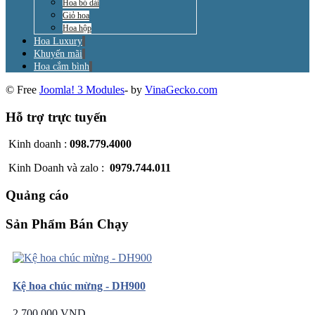
Hoa bó dài
Giỏ hoa
Hoa hộp
Hoa Luxury
Khuyến mãi
Hoa cắm bình
© Free
Joomla! 3 Modules
- by
VinaGecko.com
Hỗ trợ trực tuyến
Kinh doanh :
098.779.4000
Kinh Doanh và zalo :
0979.744.011
Quảng cáo
Sản Phẩm Bán Chạy
Kệ hoa chúc mừng - DH900
2.700.000 VND