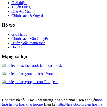
Giới thiệu
Tuyển Dụng
Khuyến Mãi
Chính sách & Quy định
Hỗ trợ
Giỏ Hàng
Chính sách Vận Chuyển
Hướng dẫn thanh toán
Bản Đồ
Mạng xã hội
Facebook
Youtube
Google +
Hoa tươi hà nội | Hoa khai trương| hoa sinh nhật | Hoa tình yêu
hoa
tươi hà nội
hoa khai trương
Liên kết:
http://hoatot.com
điện hoa hà