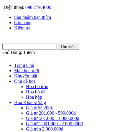
Điện thoại:
098.779.4000
Sản phẩm bạn thích
Giỏ hàng
Kiểm tra
Giỏ Hàng:
1 item
Trang Chủ
Mẫu hoa mới
Khuyến mãi
Chủ đề hoa
Hoa bó tròn
Hoa bó dài
Hoa hộp
Hoa Khai trương
Giá dưới 200k
Giá từ 201.000 - 500.000đ
Giá từ 501.000 - 1.000.000đ
Giá từ 1.001.000 - 2.000.000đ
Giá trên 2.000.000đ