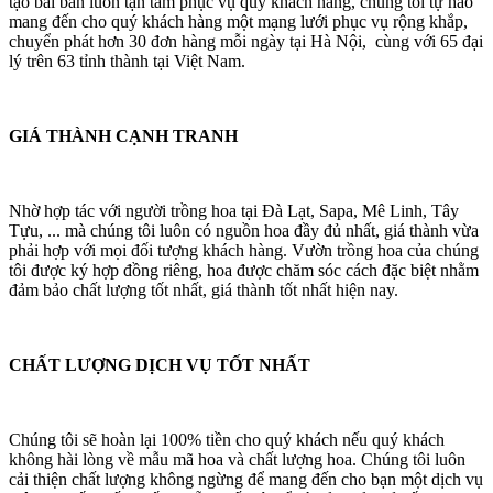
tạo bài bản luôn tận tâm phục vụ quý khách hàng, chúng tôi tự hào
mang đến cho quý khách hàng một mạng lưới phục vụ rộng khắp,
chuyển phát hơn 30 đơn hàng mỗi ngày tại Hà Nội, cùng với 65 đại
lý trên 63 tỉnh thành tại Việt Nam.
GIÁ THÀNH CẠNH TRANH
Nhờ hợp tác với người trồng hoa tại Đà Lạt, Sapa, Mê Linh, Tây
Tựu, ... mà chúng tôi luôn có nguồn hoa đầy đủ nhất, giá thành vừa
phải hợp với mọi đối tượng khách hàng. Vườn trồng hoa của chúng
tôi được ký hợp đồng riêng, hoa được chăm sóc cách đặc biệt nhằm
đảm bảo chất lượng tốt nhất, giá thành tốt nhất hiện nay.
CHẤT LƯỢNG DỊCH VỤ TỐT NHẤT
Chúng tôi sẽ hoàn lại 100% tiền cho quý khách nếu quý khách
không hài lòng về mẫu mã hoa và chất lượng hoa. Chúng tôi luôn
cải thiện chất lượng không ngừng để mang đến cho bạn một dịch vụ