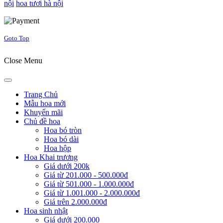
nội
hoa tươi hà nội
Joomla! 3 Templates
Goto Top
Close Menu
Trang Chủ
Mẫu hoa mới
Khuyến mãi
Chủ đề hoa
Hoa bó tròn
Hoa bó dài
Hoa hộp
Hoa Khai trương
Giá dưới 200k
Giá từ 201.000 - 500.000đ
Giá từ 501.000 - 1.000.000đ
Giá từ 1.001.000 - 2.000.000đ
Giá trên 2.000.000đ
Hoa sinh nhật
Giá dưới 200.000