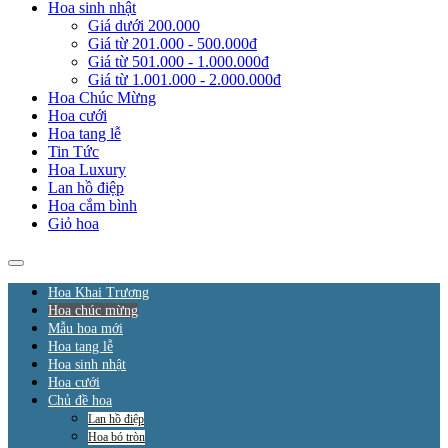
Hoa sinh nhật
Giá dưới 200.000
Giá từ 201.000 - 500.000đ
Giá từ 501.000 - 1.000.000đ
Giá từ 1.001.000 - 2.000.000đ
Hoa Chúc Mừng
Hoa cưới
Hoa tang lễ
Tin Tức
Hoa Luxury
Lan hồ điệp
Hoa cắm bình
Giỏ hoa
Hoa Khai Trương
Hoa chúc mừng
Mẫu hoa mới
Hoa tang lễ
Hoa sinh nhật
Hoa cưới
Chủ đề hoa
Lan hồ điệp
Hoa bó tròn