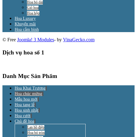
Hoa bó dài
Giỏ hoa
Hoa hộp
Hoa Luxury
Khuyến mãi
Hoa cắm bình
© Free
Joomla! 3 Modules
- by
VinaGecko.com
Dịch vụ hoa số 1
Danh Mục Sản Phẩm
Hoa Khai Trương
Hoa chúc mừng
Mẫu hoa mới
Hoa tang lễ
Hoa sinh nhật
Hoa cưới
Chủ đề hoa
Lan hồ điệp
Hoa bó tròn