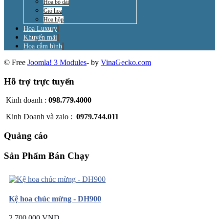
Hoa bó dài
Giỏ hoa
Hoa hộp
Hoa Luxury
Khuyến mãi
Hoa cắm bình
© Free
Joomla! 3 Modules
- by
VinaGecko.com
Hỗ trợ trực tuyến
Kinh doanh :
098.779.4000
Kinh Doanh và zalo :
0979.744.011
Quảng cáo
Sản Phẩm Bán Chạy
Kệ hoa chúc mừng - DH900
2.700.000 VND