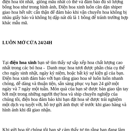
điện hoa tốt nhất, giống mẫu nhất có thể và đảm bảo đủ số lượng
bông hoa như trong hình ảnh, Điện hoa xinh luôn căn dặn shiper
giao hoa hết sức cẩn thận để đảm bảo khi vận chuyển hoa không bị
nhàu giấy báo và không bị dập nát dù là 1 bông để tránh trường hợp
khác mẫu mã.
LUÔN MỞ CỬA 24/24H
Tại
điện hoa xinh
bạn sẽ tìm thấy sự sắp xếp hoa chất lượng cao
nhất trong các bó hoa - Danh mục hoa tươi được phân chia cụ thể
cho ngày sinh nhật, ngày kỷ niệm, hoặc bất kỳ sự kiện gì của bạn.
Điện hoa xinh đảm bảo với bạn rằng giao hoa sẽ luôn luôn nhanh
chóng, dễ dàng và thuận tiện, sẵn sàng phục vụ bạn 24 giờ một
ngày và 7 ngày một tuần. Món quà của bạn sẽ được bàn giao tận tay
bởi một trong những người thợ hoa và ship chuyên nghiệp của
chúng tôi, điện hoa đảm bảo khi bạn đặt hoa sẽ được trải nghiệm
một dịch vụ tuyệt vời, hỗ trợ gửi ảnh thực tế trước khi giao hàng và
hình ảnh khi đã giao nhận.
Khi gửi hoa từ chúng tôi bạn sẽ cảm thấy tự tin rằng bạn đang làm