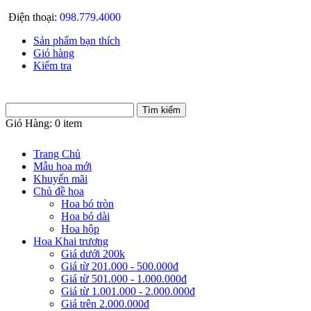
Điện thoại:
098.779.4000
Sản phẩm bạn thích
Giỏ hàng
Kiểm tra
Giỏ Hàng:
0 item
Trang Chủ
Mẫu hoa mới
Khuyến mãi
Chủ đề hoa
Hoa bó tròn
Hoa bó dài
Hoa hộp
Hoa Khai trương
Giá dưới 200k
Giá từ 201.000 - 500.000đ
Giá từ 501.000 - 1.000.000đ
Giá từ 1.001.000 - 2.000.000đ
Giá trên 2.000.000đ