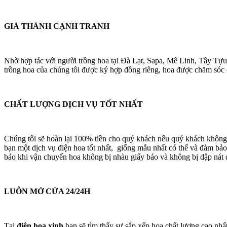
GIÁ THÀNH CẠNH TRANH
Nhờ hợp tác với người trồng hoa tại Đà Lạt, Sapa, Mê Linh, Tây Tựu
trồng hoa của chúng tôi được ký hợp đồng riêng, hoa được chăm sóc cá
CHẤT LƯỢNG DỊCH VỤ TỐT NHẤT
Chúng tôi sẽ hoàn lại 100% tiền cho quý khách nếu quý khách không
bạn một dịch vụ điện hoa tốt nhất, giống mẫu nhất có thể và đảm bảo
bảo khi vận chuyển hoa không bị nhàu giấy báo và không bị dập nát 
LUÔN MỞ CỬA 24/24H
Tại
điện hoa xinh
bạn sẽ tìm thấy sự sắp xếp hoa chất lượng cao nhấ