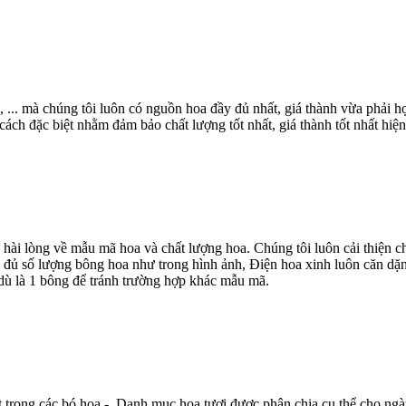
, ... mà chúng tôi luôn có nguồn hoa đầy đủ nhất, giá thành vừa phải
ch đặc biệt nhằm đảm bảo chất lượng tốt nhất, giá thành tốt nhất hiện
 hài lòng về mẫu mã hoa và chất lượng hoa. Chúng tôi luôn cải thiện
 đủ số lượng bông hoa như trong hình ảnh, Điện hoa xinh luôn căn dặn
dù là 1 bông để tránh trường hợp khác mẫu mã.
t trong các bó hoa - Danh mục hoa tươi được phân chia cụ thể cho ngà