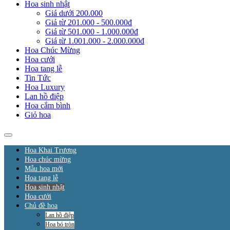
Hoa sinh nhật
Giá dưới 200.000
Giá từ 201.000 - 500.000đ
Giá từ 501.000 - 1.000.000đ
Giá từ 1.001.000 - 2.000.000đ
Hoa Chúc Mừng
Hoa cưới
Hoa tang lễ
Tin Tức
Hoa Luxury
Lan hồ điệp
Hoa cắm bình
Giỏ hoa
Hoa Khai Trương
Hoa chúc mừng
Mẫu hoa mới
Hoa tang lễ
Hoa sinh nhật
Hoa cưới
Chủ đề hoa
Lan hồ điệp
Hoa bó tròn