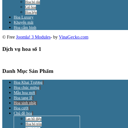
Hoa bó dài
Giỏ hoa
Hoa hộp
Hoa Luxury
Khuyến mãi
Hoa cắm bình
© Free
Joomla! 3 Modules
- by
VinaGecko.com
Dịch vụ hoa số 1
Danh Mục Sản Phẩm
Hoa Khai Trương
Hoa chúc mừng
Mẫu hoa mới
Hoa tang lễ
Hoa sinh nhật
Hoa cưới
Chủ đề hoa
Lan hồ điệp
Hoa bó tròn