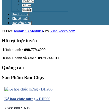
Hoa bó dài
Giỏ hoa
Hoa hộp
Hoa Luxury
Khuyến mãi
Hoa cắm bình
© Free
Joomla! 3 Modules
- by
VinaGecko.com
Hỗ trợ trực tuyến
Kinh doanh :
098.779.4000
Kinh Doanh và zalo :
0979.744.011
Quảng cáo
Sản Phẩm Bán Chạy
Kệ hoa chúc mừng - DH900
2.700.000 VND