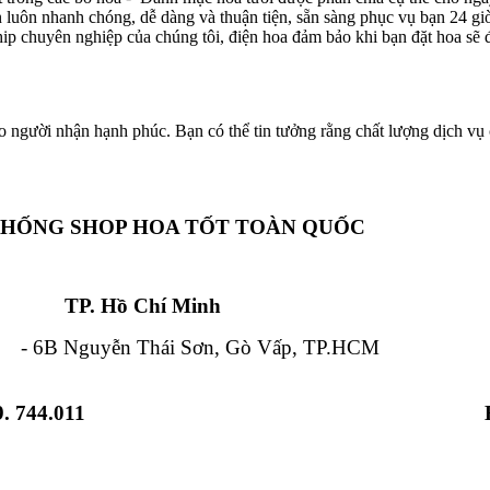
ôn luôn nhanh chóng, dễ dàng và thuận tiện, sẵn sàng phục vụ bạn 24 g
hip chuyên nghiệp của chúng tôi, điện hoa đảm bảo khi bạn đặt hoa sẽ đ
o người nhận hạnh phúc. Bạn có thể tin tưởng rằng chất lượng dịch vụ c
THỐNG SHOP HOA TỐT TOÀN QUỐC
Chí Minh Đà Nẵ
 Nguyễn Thái Sơn, Gò Vấp, TP.HCM - 84
. 744.011
 Từ Liêm, HN - 12 Hải Triều