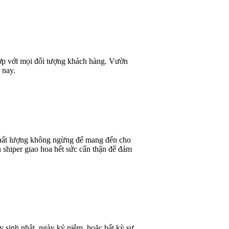
 hợp với mọi đối tượng khách hàng. Vườn
 nay.
 chất lượng không ngừng để mang đến cho
 shiper giao hoa hết sức cẩn thận để đảm
y sinh nhật, ngày kỷ niệm, hoặc bất kỳ sự