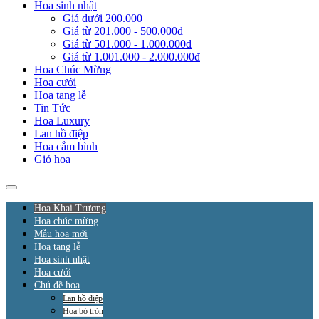
Hoa sinh nhật
Giá dưới 200.000
Giá từ 201.000 - 500.000đ
Giá từ 501.000 - 1.000.000đ
Giá từ 1.001.000 - 2.000.000đ
Hoa Chúc Mừng
Hoa cưới
Hoa tang lễ
Tin Tức
Hoa Luxury
Lan hồ điệp
Hoa cắm bình
Giỏ hoa
Hoa Khai Trương
Hoa chúc mừng
Mẫu hoa mới
Hoa tang lễ
Hoa sinh nhật
Hoa cưới
Chủ đề hoa
Lan hồ điệp
Hoa bó tròn