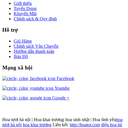
Giới thiệu
Tuyển Dụng
Khuyến Mãi
Chính sách & Quy định
Hỗ trợ
Giỏ Hàng
Chính sách Vận Chuyển
Hướng dẫn thanh toán
Bản Đồ
Mạng xã hội
Facebook
Youtube
Google +
Hoa tươi hà nội | Hoa khai trương| hoa sinh nhật | Hoa tình yêu
hoa
tươi hà nội
hoa khai trương
Liên kết:
http://hoatot.com
điện hoa hà