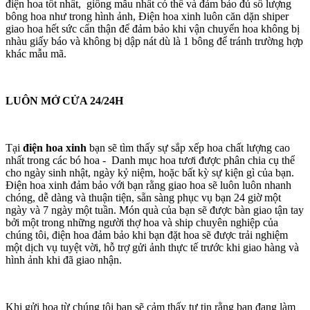
điện hoa tốt nhất, giống mẫu nhất có thể và đảm bảo đủ số lượng
bông hoa như trong hình ảnh, Điện hoa xinh luôn căn dặn shiper
giao hoa hết sức cẩn thận để đảm bảo khi vận chuyển hoa không bị
nhàu giấy báo và không bị dập nát dù là 1 bông để tránh trường hợp
khác mẫu mã.
LUÔN MỞ CỬA 24/24H
Tại
điện hoa xinh
bạn sẽ tìm thấy sự sắp xếp hoa chất lượng cao
nhất trong các bó hoa - Danh mục hoa tươi được phân chia cụ thể
cho ngày sinh nhật, ngày kỷ niệm, hoặc bất kỳ sự kiện gì của bạn.
Điện hoa xinh đảm bảo với bạn rằng giao hoa sẽ luôn luôn nhanh
chóng, dễ dàng và thuận tiện, sẵn sàng phục vụ bạn 24 giờ một
ngày và 7 ngày một tuần. Món quà của bạn sẽ được bàn giao tận tay
bởi một trong những người thợ hoa và ship chuyên nghiệp của
chúng tôi, điện hoa đảm bảo khi bạn đặt hoa sẽ được trải nghiệm
một dịch vụ tuyệt vời, hỗ trợ gửi ảnh thực tế trước khi giao hàng và
hình ảnh khi đã giao nhận.
Khi gửi hoa từ chúng tôi bạn sẽ cảm thấy tự tin rằng bạn đang làm