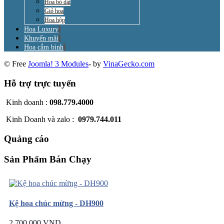
Hoa bó dài
Giỏ hoa
Hoa hộp
Hoa Luxury
Khuyến mãi
Hoa cắm bình
© Free
Joomla! 3 Modules
- by
VinaGecko.com
Hỗ trợ trực tuyến
Kinh doanh :
098.779.4000
Kinh Doanh và zalo :
0979.744.011
Quảng cáo
Sản Phẩm Bán Chạy
Kệ hoa chúc mừng - DH900
2.700.000 VND