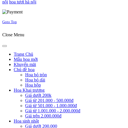
nội
hoa tươi hà nội
Joomla! 3 Templates
Goto Top
Close Menu
Trang Chủ
Mẫu hoa mới
Khuyến mãi
Chủ đề hoa
Hoa bó tròn
Hoa bó dài
Hoa hộp
Hoa Khai trương
Giá dưới 200k
Giá từ 201.000 - 500.000đ
Giá từ 501.000 - 1.000.000đ
Giá từ 1.001.000 - 2.000.000đ
Giá trên 2.000.000đ
Hoa sinh nhật
Giá dưới 200.000