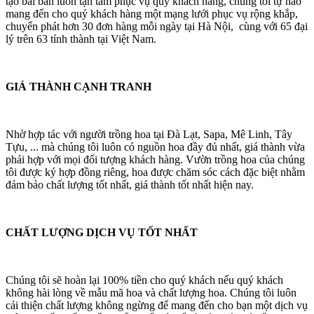
tạo bài bản luôn tận tâm phục vụ quý khách hàng, chúng tôi tự hào
mang đến cho quý khách hàng một mạng lưới phục vụ rộng khắp,
chuyển phát hơn 30 đơn hàng mỗi ngày tại Hà Nội, cùng với 65 đại
lý trên 63 tỉnh thành tại Việt Nam.
GIÁ THÀNH CẠNH TRANH
Nhờ hợp tác với người trồng hoa tại Đà Lạt, Sapa, Mê Linh, Tây
Tựu, ... mà chúng tôi luôn có nguồn hoa đầy đủ nhất, giá thành vừa
phải hợp với mọi đối tượng khách hàng. Vườn trồng hoa của chúng
tôi được ký hợp đồng riêng, hoa được chăm sóc cách đặc biệt nhằm
đảm bảo chất lượng tốt nhất, giá thành tốt nhất hiện nay.
CHẤT LƯỢNG DỊCH VỤ TỐT NHẤT
Chúng tôi sẽ hoàn lại 100% tiền cho quý khách nếu quý khách
không hài lòng về mẫu mã hoa và chất lượng hoa. Chúng tôi luôn
cải thiện chất lượng không ngừng để mang đến cho bạn một dịch vụ