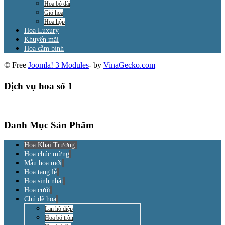
Hoa bó dài
Giỏ hoa
Hoa hộp
Hoa Luxury
Khuyến mãi
Hoa cắm bình
© Free
Joomla! 3 Modules
- by
VinaGecko.com
Dịch vụ hoa số 1
Danh Mục Sản Phẩm
Hoa Khai Trương
Hoa chúc mừng
Mẫu hoa mới
Hoa tang lễ
Hoa sinh nhật
Hoa cưới
Chủ đề hoa
Lan hồ điệp
Hoa bó tròn