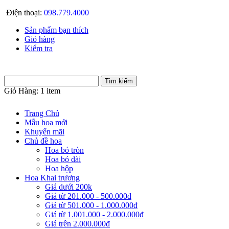
Điện thoại:
098.779.4000
Sản phẩm bạn thích
Giỏ hàng
Kiểm tra
Giỏ Hàng:
1 item
Trang Chủ
Mẫu hoa mới
Khuyến mãi
Chủ đề hoa
Hoa bó tròn
Hoa bó dài
Hoa hộp
Hoa Khai trương
Giá dưới 200k
Giá từ 201.000 - 500.000đ
Giá từ 501.000 - 1.000.000đ
Giá từ 1.001.000 - 2.000.000đ
Giá trên 2.000.000đ