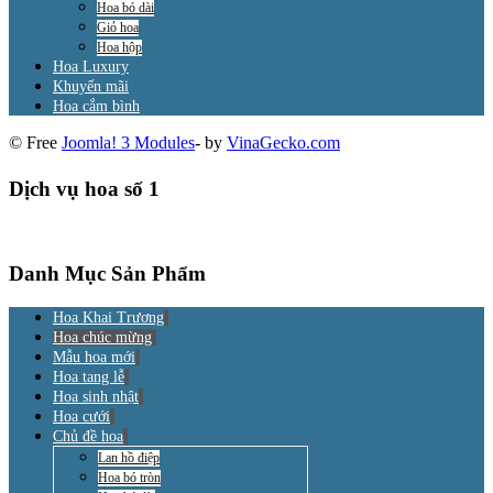
Hoa bó dài
Giỏ hoa
Hoa hộp
Hoa Luxury
Khuyến mãi
Hoa cắm bình
© Free
Joomla! 3 Modules
- by
VinaGecko.com
Dịch vụ hoa số 1
Danh Mục Sản Phẩm
Hoa Khai Trương
Hoa chúc mừng
Mẫu hoa mới
Hoa tang lễ
Hoa sinh nhật
Hoa cưới
Chủ đề hoa
Lan hồ điệp
Hoa bó tròn