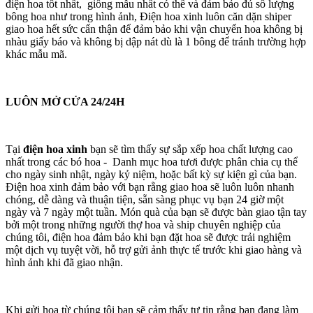
điện hoa tốt nhất, giống mẫu nhất có thể và đảm bảo đủ số lượng
bông hoa như trong hình ảnh, Điện hoa xinh luôn căn dặn shiper
giao hoa hết sức cẩn thận để đảm bảo khi vận chuyển hoa không bị
nhàu giấy báo và không bị dập nát dù là 1 bông để tránh trường hợp
khác mẫu mã.
LUÔN MỞ CỬA 24/24H
Tại
điện hoa xinh
bạn sẽ tìm thấy sự sắp xếp hoa chất lượng cao
nhất trong các bó hoa - Danh mục hoa tươi được phân chia cụ thể
cho ngày sinh nhật, ngày kỷ niệm, hoặc bất kỳ sự kiện gì của bạn.
Điện hoa xinh đảm bảo với bạn rằng giao hoa sẽ luôn luôn nhanh
chóng, dễ dàng và thuận tiện, sẵn sàng phục vụ bạn 24 giờ một
ngày và 7 ngày một tuần. Món quà của bạn sẽ được bàn giao tận tay
bởi một trong những người thợ hoa và ship chuyên nghiệp của
chúng tôi, điện hoa đảm bảo khi bạn đặt hoa sẽ được trải nghiệm
một dịch vụ tuyệt vời, hỗ trợ gửi ảnh thực tế trước khi giao hàng và
hình ảnh khi đã giao nhận.
Khi gửi hoa từ chúng tôi bạn sẽ cảm thấy tự tin rằng bạn đang làm