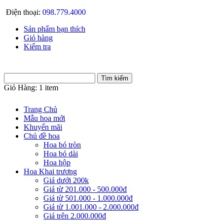
Điện thoại:
098.779.4000
Sản phẩm bạn thích
Giỏ hàng
Kiểm tra
Giỏ Hàng:
1 item
Trang Chủ
Mẫu hoa mới
Khuyến mãi
Chủ đề hoa
Hoa bó tròn
Hoa bó dài
Hoa hộp
Hoa Khai trương
Giá dưới 200k
Giá từ 201.000 - 500.000đ
Giá từ 501.000 - 1.000.000đ
Giá từ 1.001.000 - 2.000.000đ
Giá trên 2.000.000đ