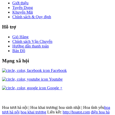
Giới thiệu
Tuyển Dụng
Khuyến Mãi
Chính sách & Quy định
Hỗ trợ
Giỏ Hàng
Chính sách Vận Chuyển
Hướng dẫn thanh toán
Bản Đồ
Mạng xã hội
Facebook
Youtube
Google +
Hoa tươi hà nội | Hoa khai trương| hoa sinh nhật | Hoa tình yêu
hoa
tươi hà nội
hoa khai trương
Liên kết:
http://hoatot.com
điện hoa hà