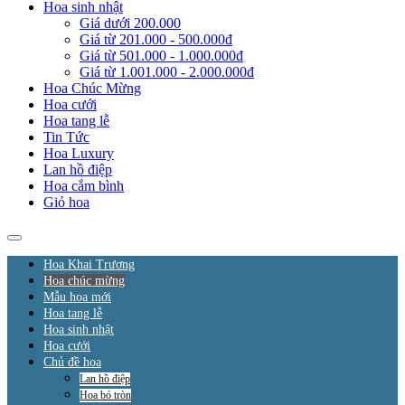
Hoa sinh nhật
Giá dưới 200.000
Giá từ 201.000 - 500.000đ
Giá từ 501.000 - 1.000.000đ
Giá từ 1.001.000 - 2.000.000đ
Hoa Chúc Mừng
Hoa cưới
Hoa tang lễ
Tin Tức
Hoa Luxury
Lan hồ điệp
Hoa cắm bình
Giỏ hoa
Hoa Khai Trương
Hoa chúc mừng
Mẫu hoa mới
Hoa tang lễ
Hoa sinh nhật
Hoa cưới
Chủ đề hoa
Lan hồ điệp
Hoa bó tròn