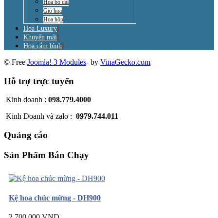
Hoa bó dài
Giỏ hoa
Hoa hộp
Hoa Luxury
Khuyến mãi
Hoa cắm bình
© Free
Joomla! 3 Modules
- by
VinaGecko.com
Hỗ trợ trực tuyến
Kinh doanh :
098.779.4000
Kinh Doanh và zalo :
0979.744.011
Quảng cáo
Sản Phẩm Bán Chạy
Kệ hoa chúc mừng - DH900
2.700.000 VND