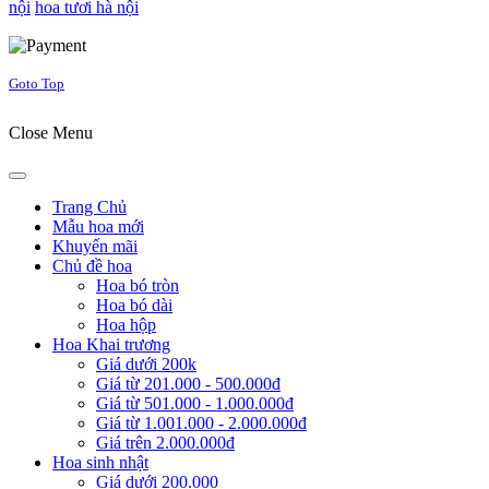
nội
hoa tươi hà nội
Joomla! 3 Templates
Goto Top
Close Menu
Trang Chủ
Mẫu hoa mới
Khuyến mãi
Chủ đề hoa
Hoa bó tròn
Hoa bó dài
Hoa hộp
Hoa Khai trương
Giá dưới 200k
Giá từ 201.000 - 500.000đ
Giá từ 501.000 - 1.000.000đ
Giá từ 1.001.000 - 2.000.000đ
Giá trên 2.000.000đ
Hoa sinh nhật
Giá dưới 200.000