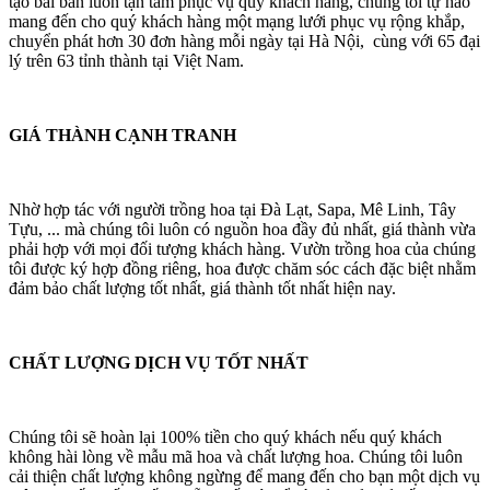
tạo bài bản luôn tận tâm phục vụ quý khách hàng, chúng tôi tự hào
mang đến cho quý khách hàng một mạng lưới phục vụ rộng khắp,
chuyển phát hơn 30 đơn hàng mỗi ngày tại Hà Nội, cùng với 65 đại
lý trên 63 tỉnh thành tại Việt Nam.
GIÁ THÀNH CẠNH TRANH
Nhờ hợp tác với người trồng hoa tại Đà Lạt, Sapa, Mê Linh, Tây
Tựu, ... mà chúng tôi luôn có nguồn hoa đầy đủ nhất, giá thành vừa
phải hợp với mọi đối tượng khách hàng. Vườn trồng hoa của chúng
tôi được ký hợp đồng riêng, hoa được chăm sóc cách đặc biệt nhằm
đảm bảo chất lượng tốt nhất, giá thành tốt nhất hiện nay.
CHẤT LƯỢNG DỊCH VỤ TỐT NHẤT
Chúng tôi sẽ hoàn lại 100% tiền cho quý khách nếu quý khách
không hài lòng về mẫu mã hoa và chất lượng hoa. Chúng tôi luôn
cải thiện chất lượng không ngừng để mang đến cho bạn một dịch vụ