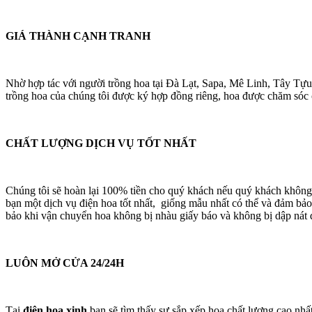
GIÁ THÀNH CẠNH TRANH
Nhờ hợp tác với người trồng hoa tại Đà Lạt, Sapa, Mê Linh, Tây Tựu
trồng hoa của chúng tôi được ký hợp đồng riêng, hoa được chăm sóc cá
CHẤT LƯỢNG DỊCH VỤ TỐT NHẤT
Chúng tôi sẽ hoàn lại 100% tiền cho quý khách nếu quý khách không
bạn một dịch vụ điện hoa tốt nhất, giống mẫu nhất có thể và đảm bảo
bảo khi vận chuyển hoa không bị nhàu giấy báo và không bị dập nát 
LUÔN MỞ CỬA 24/24H
Tại
điện hoa xinh
bạn sẽ tìm thấy sự sắp xếp hoa chất lượng cao nhấ