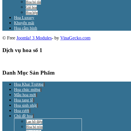
Hoa bó dài
Giỏ hoa
Hoa hộp
Hoa Luxury
Khuyến mãi
Hoa cắm bình
© Free
Joomla! 3 Modules
- by
VinaGecko.com
Dịch vụ hoa số 1
Danh Mục Sản Phẩm
Hoa Khai Trương
Hoa chúc mừng
Mẫu hoa mới
Hoa tang lễ
Hoa sinh nhật
Hoa cưới
Chủ đề hoa
Lan hồ điệp
Hoa bó tròn