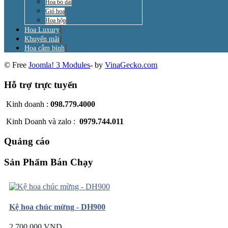
Hoa bó dài
Giỏ hoa
Hoa hộp
Hoa Luxury
Khuyến mãi
Hoa cắm bình
© Free
Joomla! 3 Modules
- by
VinaGecko.com
Hỗ trợ trực tuyến
Kinh doanh :
098.779.4000
Kinh Doanh và zalo :
0979.744.011
Quảng cáo
Sản Phẩm Bán Chạy
Kệ hoa chúc mừng - DH900
2.700.000 VND