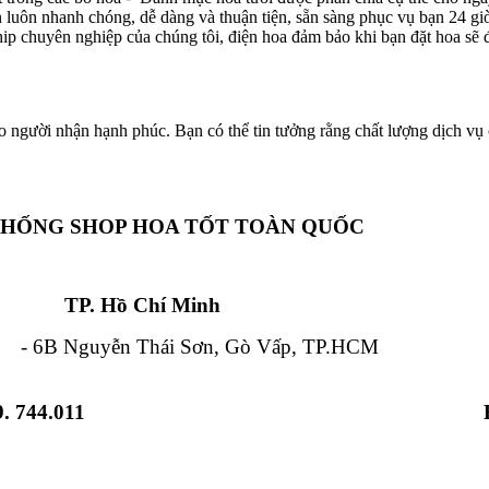
ôn luôn nhanh chóng, dễ dàng và thuận tiện, sẵn sàng phục vụ bạn 24 g
hip chuyên nghiệp của chúng tôi, điện hoa đảm bảo khi bạn đặt hoa sẽ đ
o người nhận hạnh phúc. Bạn có thể tin tưởng rằng chất lượng dịch vụ c
THỐNG SHOP HOA TỐT TOÀN QUỐC
Chí Minh Đà Nẵ
 Nguyễn Thái Sơn, Gò Vấp, TP.HCM - 84
. 744.011
 Từ Liêm, HN - 12 Hải Triều