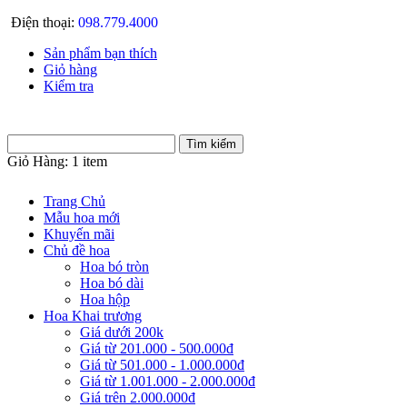
Điện thoại:
098.779.4000
Sản phẩm bạn thích
Giỏ hàng
Kiểm tra
Giỏ Hàng:
1 item
Trang Chủ
Mẫu hoa mới
Khuyến mãi
Chủ đề hoa
Hoa bó tròn
Hoa bó dài
Hoa hộp
Hoa Khai trương
Giá dưới 200k
Giá từ 201.000 - 500.000đ
Giá từ 501.000 - 1.000.000đ
Giá từ 1.001.000 - 2.000.000đ
Giá trên 2.000.000đ