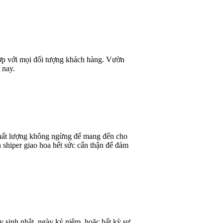
 hợp với mọi đối tượng khách hàng. Vườn
 nay.
 chất lượng không ngừng để mang đến cho
 shiper giao hoa hết sức cẩn thận để đảm
y sinh nhật, ngày kỷ niệm, hoặc bất kỳ sự