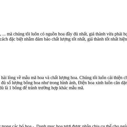
, ... mà chúng tôi luôn có nguồn hoa đầy đủ nhất, giá thành vừa phải
ch đặc biệt nhằm đảm bảo chất lượng tốt nhất, giá thành tốt nhất hiện
 hài lòng về mẫu mã hoa và chất lượng hoa. Chúng tôi luôn cải thiện
 đủ số lượng bông hoa như trong hình ảnh, Điện hoa xinh luôn căn dặn
dù là 1 bông để tránh trường hợp khác mẫu mã.
t trong các bó hoa - Danh mục hoa tươi được phân chia cụ thể cho ngà