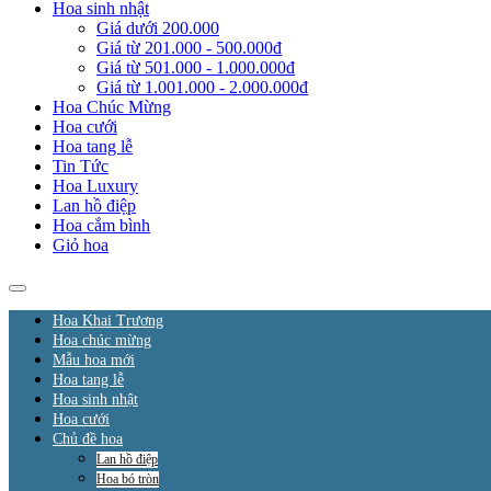
Hoa sinh nhật
Giá dưới 200.000
Giá từ 201.000 - 500.000đ
Giá từ 501.000 - 1.000.000đ
Giá từ 1.001.000 - 2.000.000đ
Hoa Chúc Mừng
Hoa cưới
Hoa tang lễ
Tin Tức
Hoa Luxury
Lan hồ điệp
Hoa cắm bình
Giỏ hoa
Hoa Khai Trương
Hoa chúc mừng
Mẫu hoa mới
Hoa tang lễ
Hoa sinh nhật
Hoa cưới
Chủ đề hoa
Lan hồ điệp
Hoa bó tròn