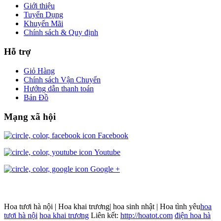
Giới thiệu
Tuyển Dụng
Khuyến Mãi
Chính sách & Quy định
Hỗ trợ
Giỏ Hàng
Chính sách Vận Chuyển
Hướng dẫn thanh toán
Bản Đồ
Mạng xã hội
Facebook
Youtube
Google +
Hoa tươi hà nội | Hoa khai trương| hoa sinh nhật | Hoa tình yêu
hoa
tươi hà nội
hoa khai trương
Liên kết:
http://hoatot.com
điện hoa hà