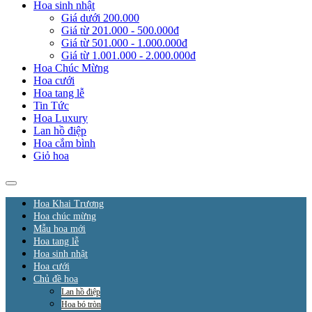
Hoa sinh nhật
Giá dưới 200.000
Giá từ 201.000 - 500.000đ
Giá từ 501.000 - 1.000.000đ
Giá từ 1.001.000 - 2.000.000đ
Hoa Chúc Mừng
Hoa cưới
Hoa tang lễ
Tin Tức
Hoa Luxury
Lan hồ điệp
Hoa cắm bình
Giỏ hoa
Hoa Khai Trương
Hoa chúc mừng
Mẫu hoa mới
Hoa tang lễ
Hoa sinh nhật
Hoa cưới
Chủ đề hoa
Lan hồ điệp
Hoa bó tròn