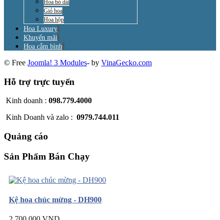
Hoa bó dài
Giỏ hoa
Hoa hộp
Hoa Luxury
Khuyến mãi
Hoa cắm bình
© Free
Joomla! 3 Modules
- by
VinaGecko.com
Hỗ trợ trực tuyến
Kinh doanh :
098.779.4000
Kinh Doanh và zalo :
0979.744.011
Quảng cáo
Sản Phẩm Bán Chạy
Kệ hoa chúc mừng - DH900
2.700.000 VND