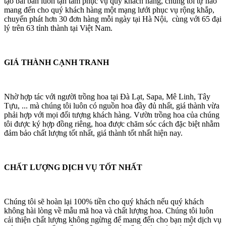
tạo bài bản luôn tận tâm phục vụ quý khách hàng, chúng tôi tự hào
mang đến cho quý khách hàng một mạng lưới phục vụ rộng khắp,
chuyển phát hơn 30 đơn hàng mỗi ngày tại Hà Nội, cùng với 65 đại
lý trên 63 tỉnh thành tại Việt Nam.
GIÁ THÀNH CẠNH TRANH
Nhờ hợp tác với người trồng hoa tại Đà Lạt, Sapa, Mê Linh, Tây
Tựu, ... mà chúng tôi luôn có nguồn hoa đầy đủ nhất, giá thành vừa
phải hợp với mọi đối tượng khách hàng. Vườn trồng hoa của chúng
tôi được ký hợp đồng riêng, hoa được chăm sóc cách đặc biệt nhằm
đảm bảo chất lượng tốt nhất, giá thành tốt nhất hiện nay.
CHẤT LƯỢNG DỊCH VỤ TỐT NHẤT
Chúng tôi sẽ hoàn lại 100% tiền cho quý khách nếu quý khách
không hài lòng về mẫu mã hoa và chất lượng hoa. Chúng tôi luôn
cải thiện chất lượng không ngừng để mang đến cho bạn một dịch vụ