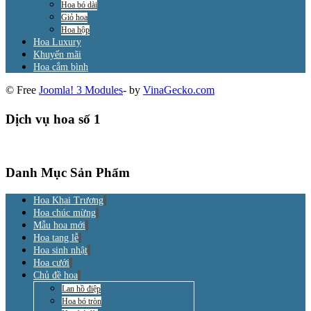
Hoa bó dài
Giỏ hoa
Hoa hộp
Hoa Luxury
Khuyến mãi
Hoa cắm bình
© Free
Joomla! 3 Modules
- by
VinaGecko.com
Dịch vụ hoa số 1
Danh Mục Sản Phẩm
Hoa Khai Trương
Hoa chúc mừng
Mẫu hoa mới
Hoa tang lễ
Hoa sinh nhật
Hoa cưới
Chủ đề hoa
Lan hồ điệp
Hoa bó tròn