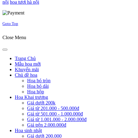
nội
hoa tươi hà nội
Joomla! 3 Templates
Goto Top
Close Menu
Trang Chủ
Mẫu hoa mới
Khuyến mãi
Chủ đề hoa
Hoa bó tròn
Hoa bó dài
Hoa hộp
Hoa Khai trương
Giá dưới 200k
Giá từ 201.000 - 500.000đ
Giá từ 501.000 - 1.000.000đ
Giá từ 1.001.000 - 2.000.000đ
Giá trên 2.000.000đ
Hoa sinh nhật
Giá dưới 200.000