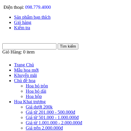
Điện thoại:
098.779.4000
Sản phẩm bạn thích
Giỏ hàng
Kiểm tra
Giỏ Hàng:
0 item
Trang Chủ
Mẫu hoa mới
Khuyến mãi
Chủ đề hoa
Hoa bó tròn
Hoa bó dài
Hoa hộp
Hoa Khai trương
Giá dưới 200k
Giá từ 201.000 - 500.000đ
Giá từ 501.000 - 1.000.000đ
Giá từ 1.001.000 - 2.000.000đ
Giá trên 2.000.000đ