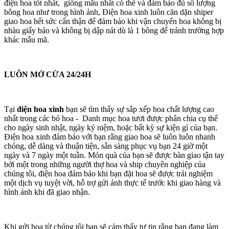
điện hoa tốt nhất, giống mẫu nhất có thể và đảm bảo đủ số lượng
bông hoa như trong hình ảnh, Điện hoa xinh luôn căn dặn shiper
giao hoa hết sức cẩn thận để đảm bảo khi vận chuyển hoa không bị
nhàu giấy báo và không bị dập nát dù là 1 bông để tránh trường hợp
khác mẫu mã.
LUÔN MỞ CỬA 24/24H
Tại
điện hoa xinh
bạn sẽ tìm thấy sự sắp xếp hoa chất lượng cao
nhất trong các bó hoa - Danh mục hoa tươi được phân chia cụ thể
cho ngày sinh nhật, ngày kỷ niệm, hoặc bất kỳ sự kiện gì của bạn.
Điện hoa xinh đảm bảo với bạn rằng giao hoa sẽ luôn luôn nhanh
chóng, dễ dàng và thuận tiện, sẵn sàng phục vụ bạn 24 giờ một
ngày và 7 ngày một tuần. Món quà của bạn sẽ được bàn giao tận tay
bởi một trong những người thợ hoa và ship chuyên nghiệp của
chúng tôi, điện hoa đảm bảo khi bạn đặt hoa sẽ được trải nghiệm
một dịch vụ tuyệt vời, hỗ trợ gửi ảnh thực tế trước khi giao hàng và
hình ảnh khi đã giao nhận.
Khi gửi hoa từ chúng tôi bạn sẽ cảm thấy tự tin rằng bạn đang làm