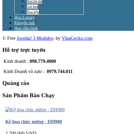
Hoa bó dài
Giỏ hoa
Hoa hộp
Hoa Luxury
Khuyến mãi
Hoa cắm bình
© Free
Joomla! 3 Modules
- by
VinaGecko.com
Hỗ trợ trực tuyến
Kinh doanh :
098.779.4000
Kinh Doanh và zalo :
0979.744.011
Quảng cáo
Sản Phẩm Bán Chạy
Kệ hoa chúc mừng - DH900
2.700.000 VND