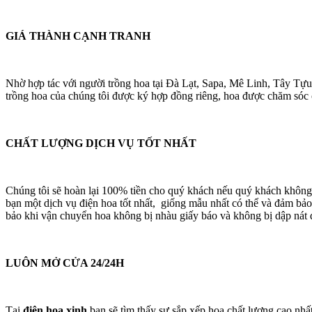
GIÁ THÀNH CẠNH TRANH
Nhờ hợp tác với người trồng hoa tại Đà Lạt, Sapa, Mê Linh, Tây Tựu
trồng hoa của chúng tôi được ký hợp đồng riêng, hoa được chăm sóc cá
CHẤT LƯỢNG DỊCH VỤ TỐT NHẤT
Chúng tôi sẽ hoàn lại 100% tiền cho quý khách nếu quý khách không
bạn một dịch vụ điện hoa tốt nhất, giống mẫu nhất có thể và đảm bảo
bảo khi vận chuyển hoa không bị nhàu giấy báo và không bị dập nát 
LUÔN MỞ CỬA 24/24H
Tại
điện hoa xinh
bạn sẽ tìm thấy sự sắp xếp hoa chất lượng cao nhấ