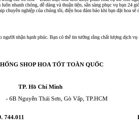
ôn luôn nhanh chóng, dễ dàng và thuận tiện, sẵn sàng phục vụ bạn 24 g
hip chuyên nghiệp của chúng tôi, điện hoa đảm bảo khi bạn đặt hoa sẽ đ
o người nhận hạnh phúc. Bạn có thể tin tưởng rằng chất lượng dịch vụ c
THỐNG SHOP HOA TỐT TOÀN QUỐC
Chí Minh Đà Nẵ
 Nguyễn Thái Sơn, Gò Vấp, TP.HCM - 84
. 744.011
 Từ Liêm, HN - 12 Hải Triều