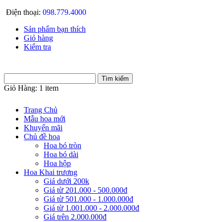
Điện thoại:
098.779.4000
Sản phẩm bạn thích
Giỏ hàng
Kiểm tra
Giỏ Hàng:
1 item
Trang Chủ
Mẫu hoa mới
Khuyến mãi
Chủ đề hoa
Hoa bó tròn
Hoa bó dài
Hoa hộp
Hoa Khai trương
Giá dưới 200k
Giá từ 201.000 - 500.000đ
Giá từ 501.000 - 1.000.000đ
Giá từ 1.001.000 - 2.000.000đ
Giá trên 2.000.000đ