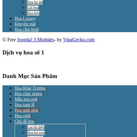
Hoa bó dài
Giỏ hoa
Hoa hộp
Hoa Luxury
Khuyến mãi
Hoa cắm bình
© Free
Joomla! 3 Modules
- by
VinaGecko.com
Dịch vụ hoa số 1
Danh Mục Sản Phẩm
Hoa Khai Trương
Hoa chúc mừng
Mẫu hoa mới
Hoa tang lễ
Hoa sinh nhật
Hoa cưới
Chủ đề hoa
Lan hồ điệp
Hoa bó tròn