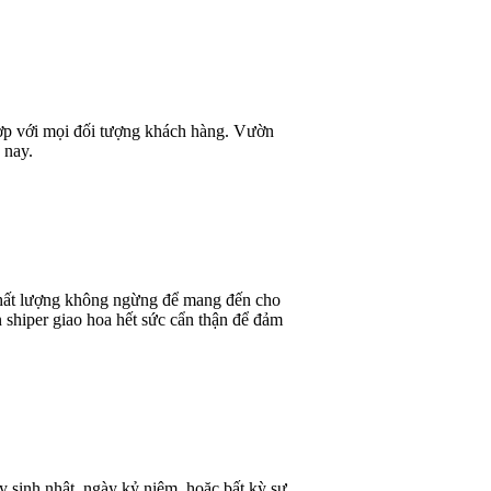
 hợp với mọi đối tượng khách hàng. Vườn
 nay.
 chất lượng không ngừng để mang đến cho
 shiper giao hoa hết sức cẩn thận để đảm
y sinh nhật, ngày kỷ niệm, hoặc bất kỳ sự