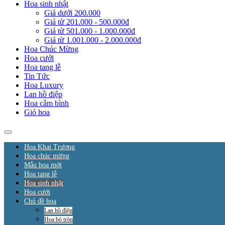
Hoa sinh nhật
Giá dưới 200.000
Giá từ 201.000 - 500.000đ
Giá từ 501.000 - 1.000.000đ
Giá từ 1.001.000 - 2.000.000đ
Hoa Chúc Mừng
Hoa cưới
Hoa tang lễ
Tin Tức
Hoa Luxury
Lan hồ điệp
Hoa cắm bình
Giỏ hoa
Hoa Khai Trương
Hoa chúc mừng
Mẫu hoa mới
Hoa tang lễ
Hoa sinh nhật
Hoa cưới
Chủ đề hoa
Lan hồ điệp
Hoa bó tròn