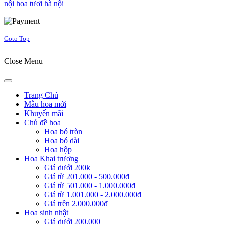
nội
hoa tươi hà nội
Joomla! 3 Templates
Goto Top
Close Menu
Trang Chủ
Mẫu hoa mới
Khuyến mãi
Chủ đề hoa
Hoa bó tròn
Hoa bó dài
Hoa hộp
Hoa Khai trương
Giá dưới 200k
Giá từ 201.000 - 500.000đ
Giá từ 501.000 - 1.000.000đ
Giá từ 1.001.000 - 2.000.000đ
Giá trên 2.000.000đ
Hoa sinh nhật
Giá dưới 200.000