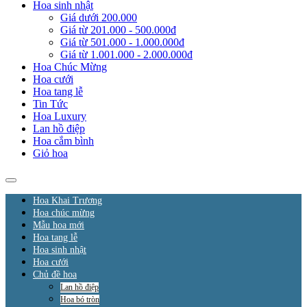
Hoa sinh nhật
Giá dưới 200.000
Giá từ 201.000 - 500.000đ
Giá từ 501.000 - 1.000.000đ
Giá từ 1.001.000 - 2.000.000đ
Hoa Chúc Mừng
Hoa cưới
Hoa tang lễ
Tin Tức
Hoa Luxury
Lan hồ điệp
Hoa cắm bình
Giỏ hoa
Hoa Khai Trương
Hoa chúc mừng
Mẫu hoa mới
Hoa tang lễ
Hoa sinh nhật
Hoa cưới
Chủ đề hoa
Lan hồ điệp
Hoa bó tròn