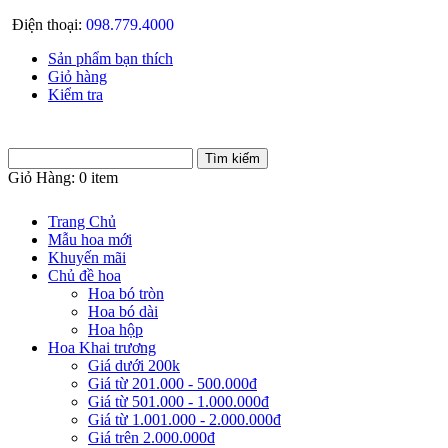
Điện thoại:
098.779.4000
Sản phẩm bạn thích
Giỏ hàng
Kiểm tra
Giỏ Hàng:
0 item
Trang Chủ
Mẫu hoa mới
Khuyến mãi
Chủ đề hoa
Hoa bó tròn
Hoa bó dài
Hoa hộp
Hoa Khai trương
Giá dưới 200k
Giá từ 201.000 - 500.000đ
Giá từ 501.000 - 1.000.000đ
Giá từ 1.001.000 - 2.000.000đ
Giá trên 2.000.000đ