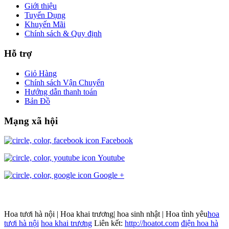
Giới thiệu
Tuyển Dụng
Khuyến Mãi
Chính sách & Quy định
Hỗ trợ
Giỏ Hàng
Chính sách Vận Chuyển
Hướng dẫn thanh toán
Bản Đồ
Mạng xã hội
Facebook
Youtube
Google +
Hoa tươi hà nội | Hoa khai trương| hoa sinh nhật | Hoa tình yêu
hoa
tươi hà nội
hoa khai trương
Liên kết:
http://hoatot.com
điện hoa hà