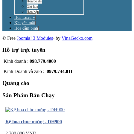
Hoa bó dài
Giỏ hoa
Hoa hộp
Hoa Luxury
Khuyến mãi
Hoa cắm bình
© Free
Joomla! 3 Modules
- by
VinaGecko.com
Hỗ trợ trực tuyến
Kinh doanh :
098.779.4000
Kinh Doanh và zalo :
0979.744.011
Quảng cáo
Sản Phẩm Bán Chạy
Kệ hoa chúc mừng - DH900
2.700.000 VND