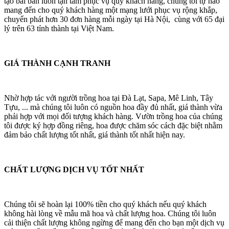
tạo bài bản luôn tận tâm phục vụ quý khách hàng, chúng tôi tự hào
mang đến cho quý khách hàng một mạng lưới phục vụ rộng khắp,
chuyển phát hơn 30 đơn hàng mỗi ngày tại Hà Nội, cùng với 65 đại
lý trên 63 tỉnh thành tại Việt Nam.
GIÁ THÀNH CẠNH TRANH
Nhờ hợp tác với người trồng hoa tại Đà Lạt, Sapa, Mê Linh, Tây
Tựu, ... mà chúng tôi luôn có nguồn hoa đầy đủ nhất, giá thành vừa
phải hợp với mọi đối tượng khách hàng. Vườn trồng hoa của chúng
tôi được ký hợp đồng riêng, hoa được chăm sóc cách đặc biệt nhằm
đảm bảo chất lượng tốt nhất, giá thành tốt nhất hiện nay.
CHẤT LƯỢNG DỊCH VỤ TỐT NHẤT
Chúng tôi sẽ hoàn lại 100% tiền cho quý khách nếu quý khách
không hài lòng về mẫu mã hoa và chất lượng hoa. Chúng tôi luôn
cải thiện chất lượng không ngừng để mang đến cho bạn một dịch vụ