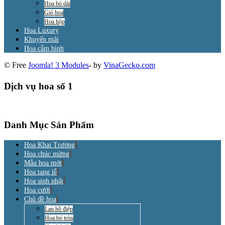
Hoa bó dài
Giỏ hoa
Hoa hộp
Hoa Luxury
Khuyến mãi
Hoa cắm bình
© Free
Joomla! 3 Modules
- by
VinaGecko.com
Dịch vụ hoa số 1
Danh Mục Sản Phẩm
Hoa Khai Trương
Hoa chúc mừng
Mẫu hoa mới
Hoa tang lễ
Hoa sinh nhật
Hoa cưới
Chủ đề hoa
Lan hồ điệp
Hoa bó tròn