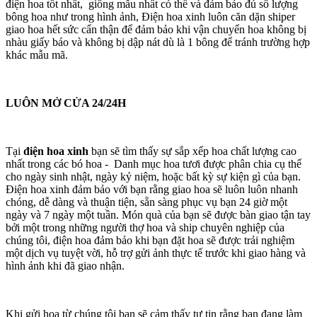
điện hoa tốt nhất, giống mẫu nhất có thể và đảm bảo đủ số lượng
bông hoa như trong hình ảnh, Điện hoa xinh luôn căn dặn shiper
giao hoa hết sức cẩn thận để đảm bảo khi vận chuyển hoa không bị
nhàu giấy báo và không bị dập nát dù là 1 bông để tránh trường hợp
khác mẫu mã.
LUÔN MỞ CỬA 24/24H
Tại
điện hoa xinh
bạn sẽ tìm thấy sự sắp xếp hoa chất lượng cao
nhất trong các bó hoa - Danh mục hoa tươi được phân chia cụ thể
cho ngày sinh nhật, ngày kỷ niệm, hoặc bất kỳ sự kiện gì của bạn.
Điện hoa xinh đảm bảo với bạn rằng giao hoa sẽ luôn luôn nhanh
chóng, dễ dàng và thuận tiện, sẵn sàng phục vụ bạn 24 giờ một
ngày và 7 ngày một tuần. Món quà của bạn sẽ được bàn giao tận tay
bởi một trong những người thợ hoa và ship chuyên nghiệp của
chúng tôi, điện hoa đảm bảo khi bạn đặt hoa sẽ được trải nghiệm
một dịch vụ tuyệt vời, hỗ trợ gửi ảnh thực tế trước khi giao hàng và
hình ảnh khi đã giao nhận.
Khi gửi hoa từ chúng tôi bạn sẽ cảm thấy tự tin rằng bạn đang làm