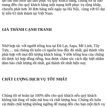
tạo bài bản luôn tận tâm phục vụ quý khách hàng, chúng tôi tự hào
mang đến cho quý khách hàng một mạng lưới phục vụ rộng khắp,
chuyển phát hơn 30 đơn hàng mỗi ngày tại Hà Nội, cùng với 65 đại
lý trên 63 tỉnh thành tại Việt Nam.
GIÁ THÀNH CẠNH TRANH
Nhờ hợp tác với người trồng hoa tại Đà Lạt, Sapa, Mê Linh, Tây
Tựu, ... mà chúng tôi luôn có nguồn hoa đầy đủ nhất, giá thành vừa
phải hợp với mọi đối tượng khách hàng. Vườn trồng hoa của chúng
tôi được ký hợp đồng riêng, hoa được chăm sóc cách đặc biệt nhằm
đảm bảo chất lượng tốt nhất, giá thành tốt nhất hiện nay.
CHẤT LƯỢNG DỊCH VỤ TỐT NHẤT
Chúng tôi sẽ hoàn lại 100% tiền cho quý khách nếu quý khách
không hài lòng về mẫu mã hoa và chất lượng hoa. Chúng tôi luôn
cải thiện chất lượng không ngừng để mang đến cho bạn một dịch vụ