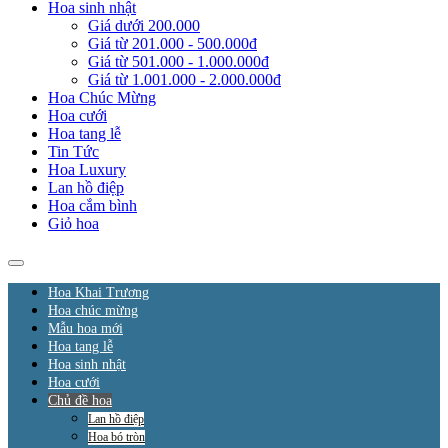
Hoa sinh nhật
Giá dưới 200.000
Giá từ 201.000 - 500.000đ
Giá từ 501.000 - 1.000.000đ
Giá từ 1.001.000 - 2.000.000đ
Hoa Chúc Mừng
Hoa cưới
Hoa tang lễ
Tin Tức
Hoa Luxury
Lan hồ điệp
Hoa cắm bình
Giỏ hoa
Hoa Khai Trương
Hoa chúc mừng
Mẫu hoa mới
Hoa tang lễ
Hoa sinh nhật
Hoa cưới
Chủ đề hoa
Lan hồ điệp
Hoa bó tròn