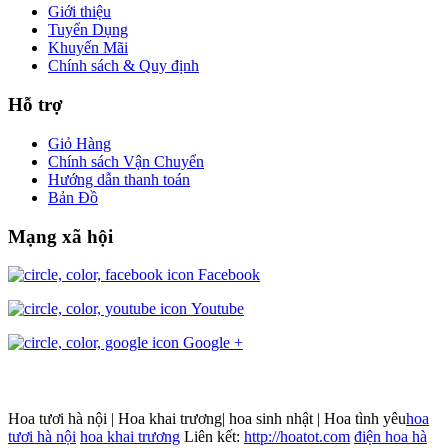
Giới thiệu
Tuyển Dụng
Khuyến Mãi
Chính sách & Quy định
Hỗ trợ
Giỏ Hàng
Chính sách Vận Chuyển
Hướng dẫn thanh toán
Bản Đồ
Mạng xã hội
Facebook
Youtube
Google +
Hoa tươi hà nội | Hoa khai trương| hoa sinh nhật | Hoa tình yêu
hoa
tươi hà nội
hoa khai trương
Liên kết:
http://hoatot.com
điện hoa hà