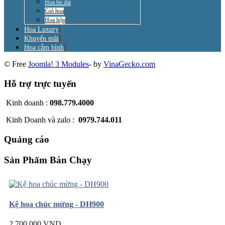
Hoa bó dài
Giỏ hoa
Hoa hộp
Hoa Luxury
Khuyến mãi
Hoa cắm bình
© Free
Joomla! 3 Modules
- by
VinaGecko.com
Hỗ trợ trực tuyến
Kinh doanh :
098.779.4000
Kinh Doanh và zalo :
0979.744.011
Quảng cáo
Sản Phẩm Bán Chạy
Kệ hoa chúc mừng - DH900
2.700.000 VND