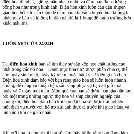
điện hoa tốt nhất, giống mẫu nhất có thể và đảm bảo đủ số lượng
bông hoa như trong hình ảnh, Điện hoa xinh luôn căn dặn shiper
giao hoa hết sức cẩn thận để đảm bảo khi vận chuyển hoa không bị
nhàu giấy báo và không bị dập nát dù là 1 bông để tránh trường hợp
khác mẫu mã.
LUÔN MỞ CỬA 24/24H
Tại
điện hoa xinh
bạn sẽ tìm thấy sự sắp xếp hoa chất lượng cao
nhất trong các bó hoa - Danh mục hoa tươi được phân chia cụ thể
cho ngày sinh nhật, ngày kỷ niệm, hoặc bất kỳ sự kiện gì của bạn.
Điện hoa xinh đảm bảo với bạn rằng giao hoa sẽ luôn luôn nhanh
chóng, dễ dàng và thuận tiện, sẵn sàng phục vụ bạn 24 giờ một
ngày và 7 ngày một tuần. Món quà của bạn sẽ được bàn giao tận tay
bởi một trong những người thợ hoa và ship chuyên nghiệp của
chúng tôi, điện hoa đảm bảo khi bạn đặt hoa sẽ được trải nghiệm
một dịch vụ tuyệt vời, hỗ trợ gửi ảnh thực tế trước khi giao hàng và
hình ảnh khi đã giao nhận.
Khi gửi hoa từ chúng tôi bạn sẽ cảm thấy tự tin rằng bạn đang làm