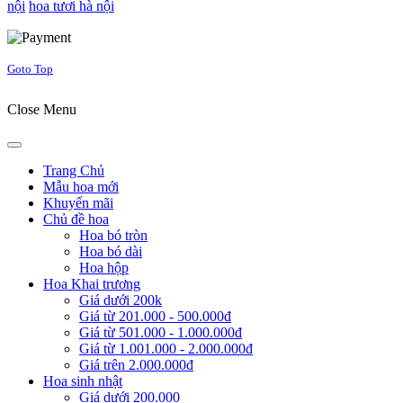
nội
hoa tươi hà nội
Joomla! 3 Templates
Goto Top
Close Menu
Trang Chủ
Mẫu hoa mới
Khuyến mãi
Chủ đề hoa
Hoa bó tròn
Hoa bó dài
Hoa hộp
Hoa Khai trương
Giá dưới 200k
Giá từ 201.000 - 500.000đ
Giá từ 501.000 - 1.000.000đ
Giá từ 1.001.000 - 2.000.000đ
Giá trên 2.000.000đ
Hoa sinh nhật
Giá dưới 200.000