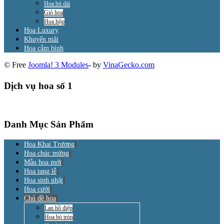
Hoa bó dài
Giỏ hoa
Hoa hộp
Hoa Luxury
Khuyến mãi
Hoa cắm bình
© Free
Joomla! 3 Modules
- by
VinaGecko.com
Dịch vụ hoa số 1
Danh Mục Sản Phẩm
Hoa Khai Trương
Hoa chúc mừng
Mẫu hoa mới
Hoa tang lễ
Hoa sinh nhật
Hoa cưới
Chủ đề hoa
Lan hồ điệp
Hoa bó tròn