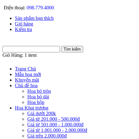
Điện thoại:
098.779.4000
Sản phẩm bạn thích
Giỏ hàng
Kiểm tra
Giỏ Hàng:
1 item
Trang Chủ
Mẫu hoa mới
Khuyến mãi
Chủ đề hoa
Hoa bó tròn
Hoa bó dài
Hoa hộp
Hoa Khai trương
Giá dưới 200k
Giá từ 201.000 - 500.000đ
Giá từ 501.000 - 1.000.000đ
Giá từ 1.001.000 - 2.000.000đ
Giá trên 2.000.000đ