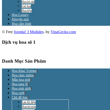
Hoa bó dài
Giỏ hoa
Hoa hộp
Hoa Luxury
Khuyến mãi
Hoa cắm bình
© Free
Joomla! 3 Modules
- by
VinaGecko.com
Dịch vụ hoa số 1
Danh Mục Sản Phẩm
Hoa Khai Trương
Hoa chúc mừng
Mẫu hoa mới
Hoa tang lễ
Hoa sinh nhật
Hoa cưới
Chủ đề hoa
Lan hồ điệp
Hoa bó tròn