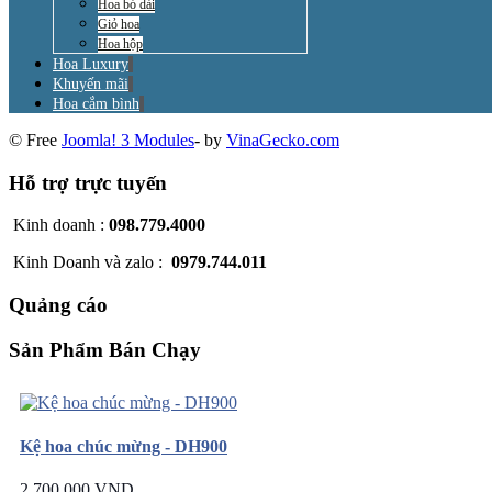
Hoa bó dài
Giỏ hoa
Hoa hộp
Hoa Luxury
Khuyến mãi
Hoa cắm bình
© Free
Joomla! 3 Modules
- by
VinaGecko.com
Hỗ trợ trực tuyến
Kinh doanh :
098.779.4000
Kinh Doanh và zalo :
0979.744.011
Quảng cáo
Sản Phẩm Bán Chạy
Kệ hoa chúc mừng - DH900
2.700.000 VND