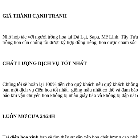
GIÁ THÀNH CẠNH TRANH
Nhờ hợp tác với người trồng hoa tại Đà Lạt, Sapa, Mê Linh, Tây Tựu
trồng hoa của chúng tôi được ký hợp đồng riêng, hoa được chăm sóc cá
CHẤT LƯỢNG DỊCH VỤ TỐT NHẤT
Chúng tôi sẽ hoàn lại 100% tiền cho quý khách nếu quý khách không
bạn một dịch vụ điện hoa tốt nhất, giống mẫu nhất có thể và đảm bảo
bảo khi vận chuyển hoa không bị nhàu giấy báo và không bị dập nát 
LUÔN MỞ CỬA 24/24H
Tại
điện hoa xinh
bạn sẽ tìm thấy sự sắp xếp hoa chất lượng cao nhấ