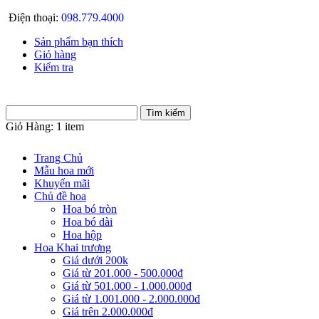
Điện thoại:
098.779.4000
Sản phẩm bạn thích
Giỏ hàng
Kiểm tra
Giỏ Hàng:
1 item
Trang Chủ
Mẫu hoa mới
Khuyến mãi
Chủ đề hoa
Hoa bó tròn
Hoa bó dài
Hoa hộp
Hoa Khai trương
Giá dưới 200k
Giá từ 201.000 - 500.000đ
Giá từ 501.000 - 1.000.000đ
Giá từ 1.001.000 - 2.000.000đ
Giá trên 2.000.000đ