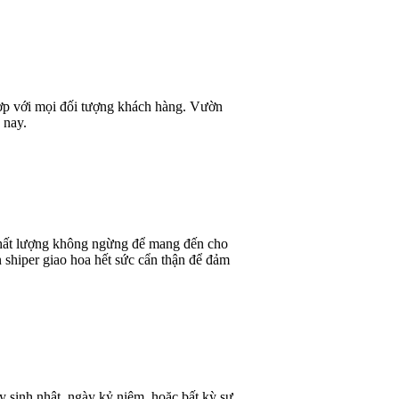
 hợp với mọi đối tượng khách hàng. Vườn
 nay.
 chất lượng không ngừng để mang đến cho
 shiper giao hoa hết sức cẩn thận để đảm
y sinh nhật, ngày kỷ niệm, hoặc bất kỳ sự