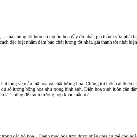
, ... mà chúng tôi luôn có nguồn hoa đầy đủ nhất, giá thành vừa phải
ch đặc biệt nhằm đảm bảo chất lượng tốt nhất, giá thành tốt nhất hiện
 hài lòng về mẫu mã hoa và chất lượng hoa. Chúng tôi luôn cải thiện
 đủ số lượng bông hoa như trong hình ảnh, Điện hoa xinh luôn căn dặn
dù là 1 bông để tránh trường hợp khác mẫu mã.
t trong các bó hoa - Danh mục hoa tươi được phân chia cụ thể cho ngà