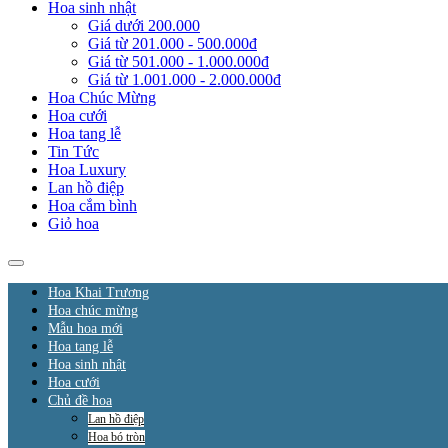
Hoa sinh nhật
Giá dưới 200.000
Giá từ 201.000 - 500.000đ
Giá từ 501.000 - 1.000.000đ
Giá từ 1.001.000 - 2.000.000đ
Hoa Chúc Mừng
Hoa cưới
Hoa tang lễ
Tin Tức
Hoa Luxury
Lan hồ điệp
Hoa cắm bình
Giỏ hoa
Hoa Khai Trương
Hoa chúc mừng
Mẫu hoa mới
Hoa tang lễ
Hoa sinh nhật
Hoa cưới
Chủ đề hoa
Lan hồ điệp
Hoa bó tròn