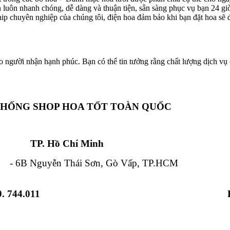
ôn luôn nhanh chóng, dễ dàng và thuận tiện, sẵn sàng phục vụ bạn 24 g
hip chuyên nghiệp của chúng tôi, điện hoa đảm bảo khi bạn đặt hoa sẽ đ
o người nhận hạnh phúc. Bạn có thể tin tưởng rằng chất lượng dịch vụ c
THỐNG SHOP HOA TỐT TOÀN QUỐC
Chí Minh Đà Nẵ
 Nguyễn Thái Sơn, Gò Vấp, TP.HCM - 84
. 744.011
 Từ Liêm, HN - 12 Hải Triều