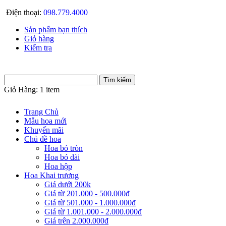
Điện thoại:
098.779.4000
Sản phẩm bạn thích
Giỏ hàng
Kiểm tra
Giỏ Hàng:
1 item
Trang Chủ
Mẫu hoa mới
Khuyến mãi
Chủ đề hoa
Hoa bó tròn
Hoa bó dài
Hoa hộp
Hoa Khai trương
Giá dưới 200k
Giá từ 201.000 - 500.000đ
Giá từ 501.000 - 1.000.000đ
Giá từ 1.001.000 - 2.000.000đ
Giá trên 2.000.000đ