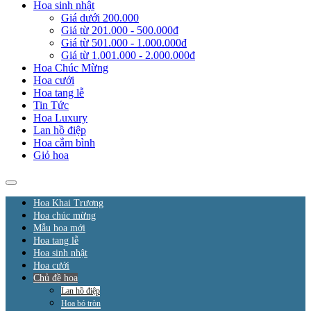
Hoa sinh nhật
Giá dưới 200.000
Giá từ 201.000 - 500.000đ
Giá từ 501.000 - 1.000.000đ
Giá từ 1.001.000 - 2.000.000đ
Hoa Chúc Mừng
Hoa cưới
Hoa tang lễ
Tin Tức
Hoa Luxury
Lan hồ điệp
Hoa cắm bình
Giỏ hoa
Hoa Khai Trương
Hoa chúc mừng
Mẫu hoa mới
Hoa tang lễ
Hoa sinh nhật
Hoa cưới
Chủ đề hoa
Lan hồ điệp
Hoa bó tròn