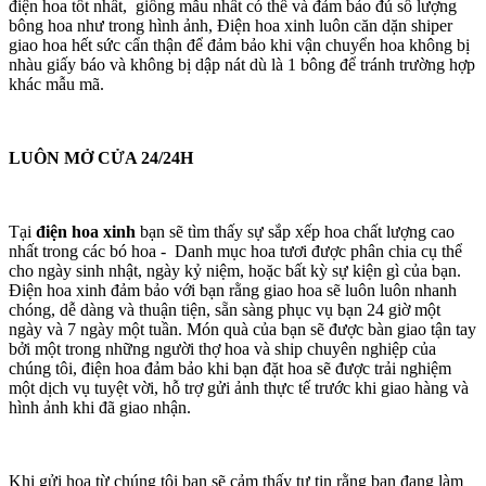
điện hoa tốt nhất, giống mẫu nhất có thể và đảm bảo đủ số lượng
bông hoa như trong hình ảnh, Điện hoa xinh luôn căn dặn shiper
giao hoa hết sức cẩn thận để đảm bảo khi vận chuyển hoa không bị
nhàu giấy báo và không bị dập nát dù là 1 bông để tránh trường hợp
khác mẫu mã.
LUÔN MỞ CỬA 24/24H
Tại
điện hoa xinh
bạn sẽ tìm thấy sự sắp xếp hoa chất lượng cao
nhất trong các bó hoa - Danh mục hoa tươi được phân chia cụ thể
cho ngày sinh nhật, ngày kỷ niệm, hoặc bất kỳ sự kiện gì của bạn.
Điện hoa xinh đảm bảo với bạn rằng giao hoa sẽ luôn luôn nhanh
chóng, dễ dàng và thuận tiện, sẵn sàng phục vụ bạn 24 giờ một
ngày và 7 ngày một tuần. Món quà của bạn sẽ được bàn giao tận tay
bởi một trong những người thợ hoa và ship chuyên nghiệp của
chúng tôi, điện hoa đảm bảo khi bạn đặt hoa sẽ được trải nghiệm
một dịch vụ tuyệt vời, hỗ trợ gửi ảnh thực tế trước khi giao hàng và
hình ảnh khi đã giao nhận.
Khi gửi hoa từ chúng tôi bạn sẽ cảm thấy tự tin rằng bạn đang làm