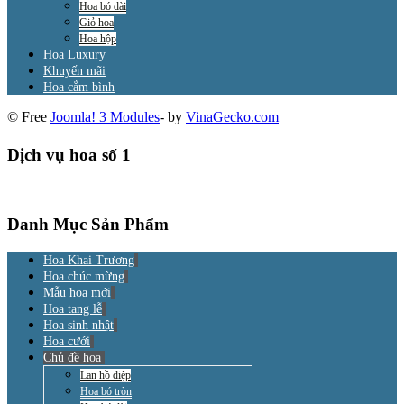
Hoa bó dài
Giỏ hoa
Hoa hộp
Hoa Luxury
Khuyến mãi
Hoa cắm bình
© Free
Joomla! 3 Modules
- by
VinaGecko.com
Dịch vụ hoa số 1
Danh Mục Sản Phẩm
Hoa Khai Trương
Hoa chúc mừng
Mẫu hoa mới
Hoa tang lễ
Hoa sinh nhật
Hoa cưới
Chủ đề hoa
Lan hồ điệp
Hoa bó tròn