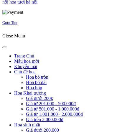
nội
hoa tươi hà nội
Joomla! 3 Templates
Goto Top
Close Menu
Trang Chủ
Mẫu hoa mới
Khuyến mãi
Chủ đề hoa
Hoa bó tròn
Hoa bó dài
Hoa hộp
Hoa Khai trương
Giá dưới 200k
Giá từ 201.000 - 500.000đ
Giá từ 501.000 - 1.000.000đ
Giá từ 1.001.000 - 2.000.000đ
Giá trên 2.000.000đ
Hoa sinh nhật
Giá dưới 200.000