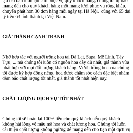
tạo bài bản luôn tận tâm phục vụ quý khách hàng, chúng tôi tự hào
mang đến cho quý khách hàng một mạng lưới phục vụ rộng khắp,
chuyển phát hơn 30 đơn hàng mỗi ngày tại Hà Nội, cùng với 65 đại
lý trên 63 tỉnh thành tại Việt Nam.
GIÁ THÀNH CẠNH TRANH
Nhờ hợp tác với người trồng hoa tại Đà Lạt, Sapa, Mê Linh, Tây
Tựu, ... mà chúng tôi luôn có nguồn hoa đầy đủ nhất, giá thành vừa
phải hợp với mọi đối tượng khách hàng. Vườn trồng hoa của chúng
tôi được ký hợp đồng riêng, hoa được chăm sóc cách đặc biệt nhằm
đảm bảo chất lượng tốt nhất, giá thành tốt nhất hiện nay.
CHẤT LƯỢNG DỊCH VỤ TỐT NHẤT
Chúng tôi sẽ hoàn lại 100% tiền cho quý khách nếu quý khách
không hài lòng về mẫu mã hoa và chất lượng hoa. Chúng tôi luôn
cải thiện chất lượng không ngừng để mang đến cho bạn một dịch vụ