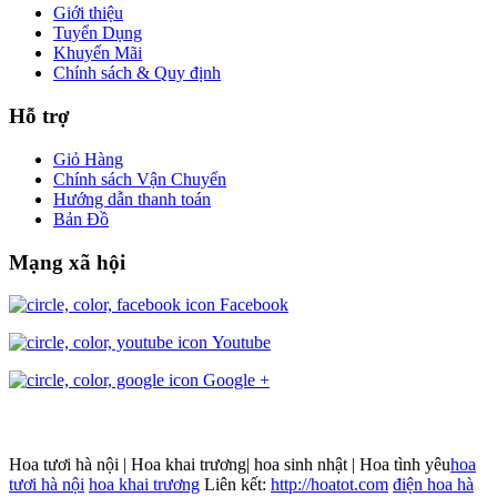
Giới thiệu
Tuyển Dụng
Khuyến Mãi
Chính sách & Quy định
Hỗ trợ
Giỏ Hàng
Chính sách Vận Chuyển
Hướng dẫn thanh toán
Bản Đồ
Mạng xã hội
Facebook
Youtube
Google +
Hoa tươi hà nội | Hoa khai trương| hoa sinh nhật | Hoa tình yêu
hoa
tươi hà nội
hoa khai trương
Liên kết:
http://hoatot.com
điện hoa hà