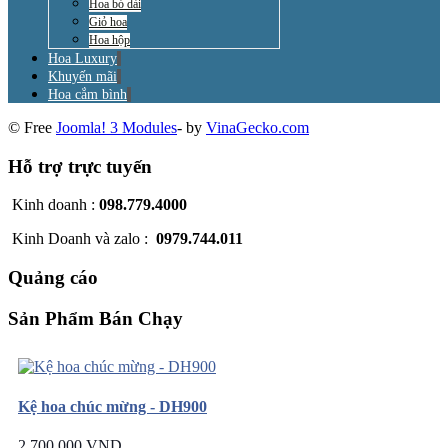
Hoa bó dài
Giỏ hoa
Hoa hộp
Hoa Luxury
Khuyến mãi
Hoa cắm bình
© Free
Joomla! 3 Modules
- by
VinaGecko.com
Hỗ trợ trực tuyến
Kinh doanh :
098.779.4000
Kinh Doanh và zalo :
0979.744.011
Quảng cáo
Sản Phẩm Bán Chạy
Kệ hoa chúc mừng - DH900
2.700.000 VND