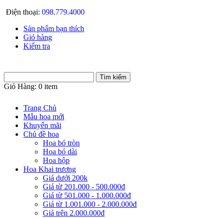
Điện thoại:
098.779.4000
Sản phẩm bạn thích
Giỏ hàng
Kiểm tra
Giỏ Hàng:
0 item
Trang Chủ
Mẫu hoa mới
Khuyến mãi
Chủ đề hoa
Hoa bó tròn
Hoa bó dài
Hoa hộp
Hoa Khai trương
Giá dưới 200k
Giá từ 201.000 - 500.000đ
Giá từ 501.000 - 1.000.000đ
Giá từ 1.001.000 - 2.000.000đ
Giá trên 2.000.000đ