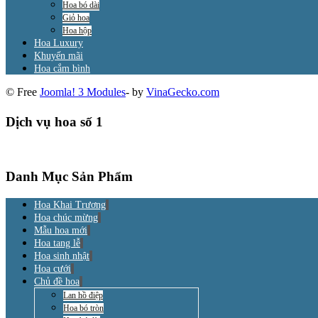
Hoa bó dài
Giỏ hoa
Hoa hộp
Hoa Luxury
Khuyến mãi
Hoa cắm bình
© Free
Joomla! 3 Modules
- by
VinaGecko.com
Dịch vụ hoa số 1
Danh Mục Sản Phẩm
Hoa Khai Trương
Hoa chúc mừng
Mẫu hoa mới
Hoa tang lễ
Hoa sinh nhật
Hoa cưới
Chủ đề hoa
Lan hồ điệp
Hoa bó tròn