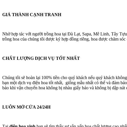
GIÁ THÀNH CẠNH TRANH
Nhờ hợp tác với người trồng hoa tại Đà Lạt, Sapa, Mê Linh, Tây Tựu
trồng hoa của chúng tôi được ký hợp đồng riêng, hoa được chăm sóc cá
CHẤT LƯỢNG DỊCH VỤ TỐT NHẤT
Chúng tôi sẽ hoàn lại 100% tiền cho quý khách nếu quý khách không
bạn một dịch vụ điện hoa tốt nhất, giống mẫu nhất có thể và đảm bảo
bảo khi vận chuyển hoa không bị nhàu giấy báo và không bị dập nát 
LUÔN MỞ CỬA 24/24H
Tại
điện hoa xinh
bạn sẽ tìm thấy sự sắp xếp hoa chất lượng cao nhấ