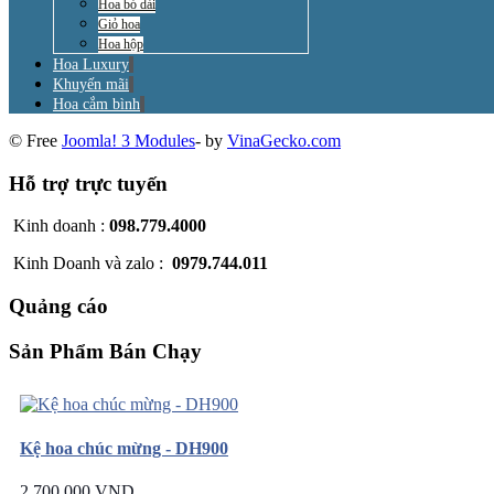
Hoa bó dài
Giỏ hoa
Hoa hộp
Hoa Luxury
Khuyến mãi
Hoa cắm bình
© Free
Joomla! 3 Modules
- by
VinaGecko.com
Hỗ trợ trực tuyến
Kinh doanh :
098.779.4000
Kinh Doanh và zalo :
0979.744.011
Quảng cáo
Sản Phẩm Bán Chạy
Kệ hoa chúc mừng - DH900
2.700.000 VND