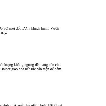
 hợp với mọi đối tượng khách hàng. Vườn
 nay.
 chất lượng không ngừng để mang đến cho
 shiper giao hoa hết sức cẩn thận để đảm
y sinh nhật, ngày kỷ niệm, hoặc bất kỳ sự