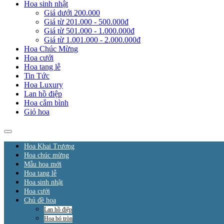
Hoa sinh nhật
Giá dưới 200.000
Giá từ 201.000 - 500.000đ
Giá từ 501.000 - 1.000.000đ
Giá từ 1.001.000 - 2.000.000đ
Hoa Chúc Mừng
Hoa cưới
Hoa tang lễ
Tin Tức
Hoa Luxury
Lan hồ điệp
Hoa cắm bình
Giỏ hoa
Hoa Khai Trương
Hoa chúc mừng
Mẫu hoa mới
Hoa tang lễ
Hoa sinh nhật
Hoa cưới
Chủ đề hoa
Lan hồ điệp
Hoa bó tròn