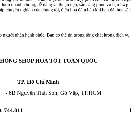
ôn luôn nhanh chóng, dễ dàng và thuận tiện, sẵn sàng phục vụ bạn 24 g
hip chuyên nghiệp của chúng tôi, điện hoa đảm bảo khi bạn đặt hoa sẽ đ
o người nhận hạnh phúc. Bạn có thể tin tưởng rằng chất lượng dịch vụ c
THỐNG SHOP HOA TỐT TOÀN QUỐC
Chí Minh Đà Nẵ
 Nguyễn Thái Sơn, Gò Vấp, TP.HCM - 84
. 744.011
 Từ Liêm, HN - 12 Hải Triều