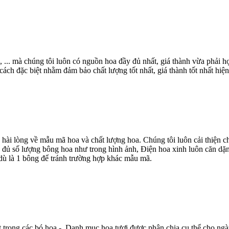
, ... mà chúng tôi luôn có nguồn hoa đầy đủ nhất, giá thành vừa phải
ch đặc biệt nhằm đảm bảo chất lượng tốt nhất, giá thành tốt nhất hiện
 hài lòng về mẫu mã hoa và chất lượng hoa. Chúng tôi luôn cải thiện
 đủ số lượng bông hoa như trong hình ảnh, Điện hoa xinh luôn căn dặn
dù là 1 bông để tránh trường hợp khác mẫu mã.
t trong các bó hoa - Danh mục hoa tươi được phân chia cụ thể cho ngà