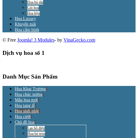
Hoa bó dài
Giỏ hoa
Hoa hộp
Hoa Luxury
Khuyến mãi
Hoa cắm bình
© Free
Joomla! 3 Modules
- by
VinaGecko.com
Dịch vụ hoa số 1
Danh Mục Sản Phẩm
Hoa Khai Trương
Hoa chúc mừng
Mẫu hoa mới
Hoa tang lễ
Hoa sinh nhật
Hoa cưới
Chủ đề hoa
Lan hồ điệp
Hoa bó tròn