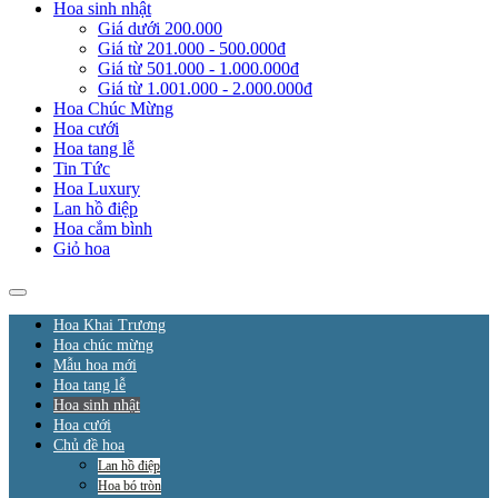
Hoa sinh nhật
Giá dưới 200.000
Giá từ 201.000 - 500.000đ
Giá từ 501.000 - 1.000.000đ
Giá từ 1.001.000 - 2.000.000đ
Hoa Chúc Mừng
Hoa cưới
Hoa tang lễ
Tin Tức
Hoa Luxury
Lan hồ điệp
Hoa cắm bình
Giỏ hoa
Hoa Khai Trương
Hoa chúc mừng
Mẫu hoa mới
Hoa tang lễ
Hoa sinh nhật
Hoa cưới
Chủ đề hoa
Lan hồ điệp
Hoa bó tròn