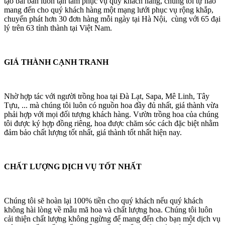
tạo bài bản luôn tận tâm phục vụ quý khách hàng, chúng tôi tự hào
mang đến cho quý khách hàng một mạng lưới phục vụ rộng khắp,
chuyển phát hơn 30 đơn hàng mỗi ngày tại Hà Nội, cùng với 65 đại
lý trên 63 tỉnh thành tại Việt Nam.
GIÁ THÀNH CẠNH TRANH
Nhờ hợp tác với người trồng hoa tại Đà Lạt, Sapa, Mê Linh, Tây
Tựu, ... mà chúng tôi luôn có nguồn hoa đầy đủ nhất, giá thành vừa
phải hợp với mọi đối tượng khách hàng. Vườn trồng hoa của chúng
tôi được ký hợp đồng riêng, hoa được chăm sóc cách đặc biệt nhằm
đảm bảo chất lượng tốt nhất, giá thành tốt nhất hiện nay.
CHẤT LƯỢNG DỊCH VỤ TỐT NHẤT
Chúng tôi sẽ hoàn lại 100% tiền cho quý khách nếu quý khách
không hài lòng về mẫu mã hoa và chất lượng hoa. Chúng tôi luôn
cải thiện chất lượng không ngừng để mang đến cho bạn một dịch vụ