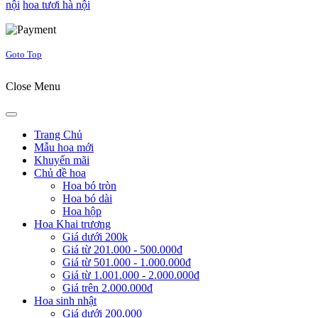
nội
hoa tươi hà nội
Joomla! 3 Templates
Goto Top
Close Menu
Trang Chủ
Mẫu hoa mới
Khuyến mãi
Chủ đề hoa
Hoa bó tròn
Hoa bó dài
Hoa hộp
Hoa Khai trương
Giá dưới 200k
Giá từ 201.000 - 500.000đ
Giá từ 501.000 - 1.000.000đ
Giá từ 1.001.000 - 2.000.000đ
Giá trên 2.000.000đ
Hoa sinh nhật
Giá dưới 200.000