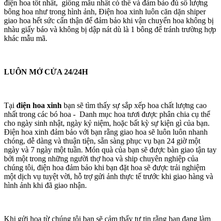
điện hoa tốt nhất, giống mẫu nhất có thể và đảm bảo đủ số lượng
bông hoa như trong hình ảnh, Điện hoa xinh luôn căn dặn shiper
giao hoa hết sức cẩn thận để đảm bảo khi vận chuyển hoa không bị
nhàu giấy báo và không bị dập nát dù là 1 bông để tránh trường hợp
khác mẫu mã.
LUÔN MỞ CỬA 24/24H
Tại
điện hoa xinh
bạn sẽ tìm thấy sự sắp xếp hoa chất lượng cao
nhất trong các bó hoa - Danh mục hoa tươi được phân chia cụ thể
cho ngày sinh nhật, ngày kỷ niệm, hoặc bất kỳ sự kiện gì của bạn.
Điện hoa xinh đảm bảo với bạn rằng giao hoa sẽ luôn luôn nhanh
chóng, dễ dàng và thuận tiện, sẵn sàng phục vụ bạn 24 giờ một
ngày và 7 ngày một tuần. Món quà của bạn sẽ được bàn giao tận tay
bởi một trong những người thợ hoa và ship chuyên nghiệp của
chúng tôi, điện hoa đảm bảo khi bạn đặt hoa sẽ được trải nghiệm
một dịch vụ tuyệt vời, hỗ trợ gửi ảnh thực tế trước khi giao hàng và
hình ảnh khi đã giao nhận.
Khi gửi hoa từ chúng tôi bạn sẽ cảm thấy tự tin rằng bạn đang làm