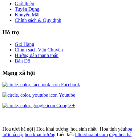
Giới thiệu
Tuyển Dụng
Khuyến Mãi
Chính sách & Quy định
Hỗ trợ
Giỏ Hàng
Chính sách Vận Chuyển
Hướng dẫn thanh toán
Bản Đồ
Mạng xã hội
Facebook
Youtube
Google +
Hoa tươi hà nội | Hoa khai trương| hoa sinh nhật | Hoa tình yêu
hoa
tươi hà nội
hoa khai trương
Liên kết:
http://hoatot.com
điện hoa hà