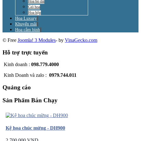
Hoa bó dài
Giỏ hoa
Hoa hộp
Hoa Luxury
Khuyến mãi
Hoa cắm bình
© Free
Joomla! 3 Modules
- by
VinaGecko.com
Hỗ trợ trực tuyến
Kinh doanh :
098.779.4000
Kinh Doanh và zalo :
0979.744.011
Quảng cáo
Sản Phẩm Bán Chạy
Kệ hoa chúc mừng - DH900
2.700.000 VND