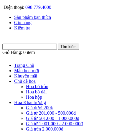
Điện thoại:
098.779.4000
Sản phẩm bạn thích
Giỏ hàng
Kiểm tra
Giỏ Hàng:
0 item
Trang Chủ
Mẫu hoa mới
Khuyến mãi
Chủ đề hoa
Hoa bó tròn
Hoa bó dài
Hoa hộp
Hoa Khai trương
Giá dưới 200k
Giá từ 201.000 - 500.000đ
Giá từ 501.000 - 1.000.000đ
Giá từ 1.001.000 - 2.000.000đ
Giá trên 2.000.000đ