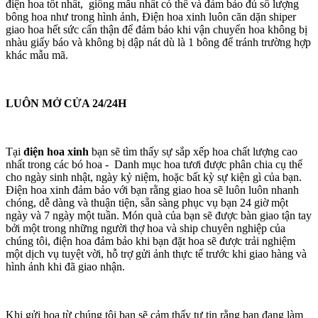
điện hoa tốt nhất, giống mẫu nhất có thể và đảm bảo đủ số lượng
bông hoa như trong hình ảnh, Điện hoa xinh luôn căn dặn shiper
giao hoa hết sức cẩn thận để đảm bảo khi vận chuyển hoa không bị
nhàu giấy báo và không bị dập nát dù là 1 bông để tránh trường hợp
khác mẫu mã.
LUÔN MỞ CỬA 24/24H
Tại
điện hoa xinh
bạn sẽ tìm thấy sự sắp xếp hoa chất lượng cao
nhất trong các bó hoa - Danh mục hoa tươi được phân chia cụ thể
cho ngày sinh nhật, ngày kỷ niệm, hoặc bất kỳ sự kiện gì của bạn.
Điện hoa xinh đảm bảo với bạn rằng giao hoa sẽ luôn luôn nhanh
chóng, dễ dàng và thuận tiện, sẵn sàng phục vụ bạn 24 giờ một
ngày và 7 ngày một tuần. Món quà của bạn sẽ được bàn giao tận tay
bởi một trong những người thợ hoa và ship chuyên nghiệp của
chúng tôi, điện hoa đảm bảo khi bạn đặt hoa sẽ được trải nghiệm
một dịch vụ tuyệt vời, hỗ trợ gửi ảnh thực tế trước khi giao hàng và
hình ảnh khi đã giao nhận.
Khi gửi hoa từ chúng tôi bạn sẽ cảm thấy tự tin rằng bạn đang làm