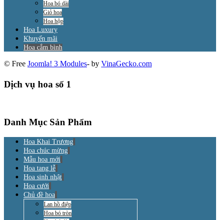
Hoa bó dài
Giỏ hoa
Hoa hộp
Hoa Luxury
Khuyến mãi
Hoa cắm bình
© Free
Joomla! 3 Modules
- by
VinaGecko.com
Dịch vụ hoa số 1
Danh Mục Sản Phẩm
Hoa Khai Trương
Hoa chúc mừng
Mẫu hoa mới
Hoa tang lễ
Hoa sinh nhật
Hoa cưới
Chủ đề hoa
Lan hồ điệp
Hoa bó tròn