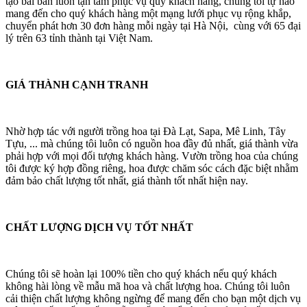
tạo bài bản luôn tận tâm phục vụ quý khách hàng, chúng tôi tự hào
mang đến cho quý khách hàng một mạng lưới phục vụ rộng khắp,
chuyển phát hơn 30 đơn hàng mỗi ngày tại Hà Nội, cùng với 65 đại
lý trên 63 tỉnh thành tại Việt Nam.
GIÁ THÀNH CẠNH TRANH
Nhờ hợp tác với người trồng hoa tại Đà Lạt, Sapa, Mê Linh, Tây
Tựu, ... mà chúng tôi luôn có nguồn hoa đầy đủ nhất, giá thành vừa
phải hợp với mọi đối tượng khách hàng. Vườn trồng hoa của chúng
tôi được ký hợp đồng riêng, hoa được chăm sóc cách đặc biệt nhằm
đảm bảo chất lượng tốt nhất, giá thành tốt nhất hiện nay.
CHẤT LƯỢNG DỊCH VỤ TỐT NHẤT
Chúng tôi sẽ hoàn lại 100% tiền cho quý khách nếu quý khách
không hài lòng về mẫu mã hoa và chất lượng hoa. Chúng tôi luôn
cải thiện chất lượng không ngừng để mang đến cho bạn một dịch vụ