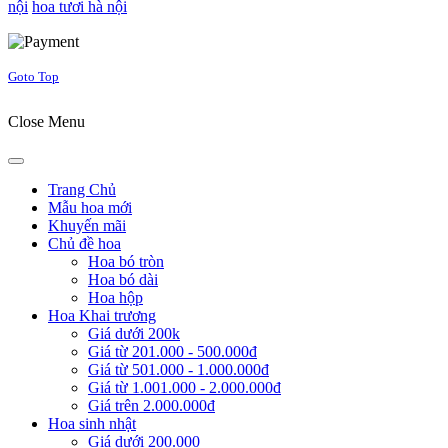
nội
hoa tươi hà nội
Joomla! 3 Templates
Goto Top
Close Menu
Trang Chủ
Mẫu hoa mới
Khuyến mãi
Chủ đề hoa
Hoa bó tròn
Hoa bó dài
Hoa hộp
Hoa Khai trương
Giá dưới 200k
Giá từ 201.000 - 500.000đ
Giá từ 501.000 - 1.000.000đ
Giá từ 1.001.000 - 2.000.000đ
Giá trên 2.000.000đ
Hoa sinh nhật
Giá dưới 200.000