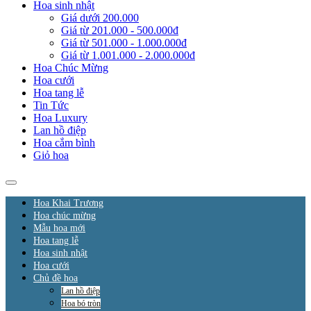
Hoa sinh nhật
Giá dưới 200.000
Giá từ 201.000 - 500.000đ
Giá từ 501.000 - 1.000.000đ
Giá từ 1.001.000 - 2.000.000đ
Hoa Chúc Mừng
Hoa cưới
Hoa tang lễ
Tin Tức
Hoa Luxury
Lan hồ điệp
Hoa cắm bình
Giỏ hoa
Hoa Khai Trương
Hoa chúc mừng
Mẫu hoa mới
Hoa tang lễ
Hoa sinh nhật
Hoa cưới
Chủ đề hoa
Lan hồ điệp
Hoa bó tròn