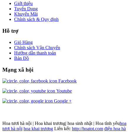
Giới thiệu
Tuyển Dụng
Khuyến Mãi
Chính sách & Quy định
Hỗ trợ
Giỏ Hàng
Chính sách Vận Chuyển
Hướng dẫn thanh toán
Bản Đồ
Mạng xã hội
Facebook
Youtube
Google +
Hoa tươi hà nội | Hoa khai trương| hoa sinh nhật | Hoa tình yêu
hoa
tươi hà nội
hoa khai trương
Liên kết:
http://hoatot.com
điện hoa hà