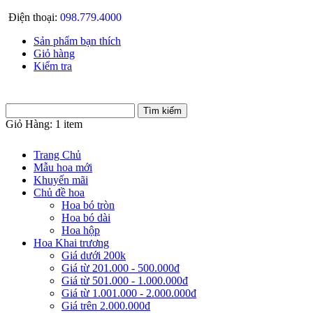
Điện thoại:
098.779.4000
Sản phẩm bạn thích
Giỏ hàng
Kiểm tra
Giỏ Hàng:
1 item
Trang Chủ
Mẫu hoa mới
Khuyến mãi
Chủ đề hoa
Hoa bó tròn
Hoa bó dài
Hoa hộp
Hoa Khai trương
Giá dưới 200k
Giá từ 201.000 - 500.000đ
Giá từ 501.000 - 1.000.000đ
Giá từ 1.001.000 - 2.000.000đ
Giá trên 2.000.000đ