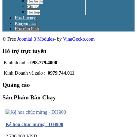
Hoa bó dài
Giỏ hoa
Hoa hộp
Hoa Luxury
Khuyến mãi
Hoa cắm bình
© Free
Joomla! 3 Modules
- by
VinaGecko.com
Hỗ trợ trực tuyến
Kinh doanh :
098.779.4000
Kinh Doanh và zalo :
0979.744.011
Quảng cáo
Sản Phẩm Bán Chạy
Kệ hoa chúc mừng - DH900
2.700.000 VND